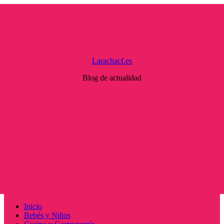
Saltar
al
contenido
Larachacf.es
Blog de actualidad
Menú
Inicio
principal
Bebés y Niños