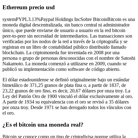
Ethereum precio usd
systemPYPL3.13%Paypal Holdings IncSobre BitcoinBitcoin es una
moneda digital descentralizada, sin banco central ni administrador
único, que puede enviarse de usuario a usuario en la red bitcoin
peer-to-peer sin necesidad de intermediarios. Las transacciones son
verificadas por los nodos de la red a través de la criptografía y se
registran en un libro de contabilidad público distribuido llamado
blockchain. La criptomoneda fue inventada en 2008 por una
persona o grupo de personas desconocidas con el nombre de Satoshi
Nakamoto. La moneda comenzó a utilizarse en 2009, cuando se
publicó su implementación como software de código abierto.
El dólar estadounidense se definió originalmente bajo un estándar
bimetálico de 371,25 granos de plata fina o, a partir de 1837, de
23,22 granos de oro fino, es decir, 20,67 dólares por onza troy. La
Ley del Patrón Oro de 1900 vinculó el dólar exclusivamente al oro.
A partir de 1934 su equivalencia con el oro se revisó a 35 dólares
por onza troy. Desde 1971 se han derogado todos los vínculos con
el oro.
¿Es el bitcoin una moneda real?
Bitcoin se conoce como un tipo de criptodivisa porque utiliza la