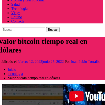
Cocina y Gastronomía
Salud
Tecnología
Viajes
Equipo
Contacta
Buscar:
Valor bitcoin tiempo real en
dólares
ublicado el
febrero 12, 2022
junio 27, 2022
Por
Juan Pablo Torralba
Inicio
tecnologia
Valor bitcoin tiempo real en dólares