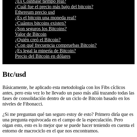
¿Es Coinbase tiempo real?
¿Cuál fue el precio más bajo del bitcoin?
Ethereum precio usd
¿Es el bitcoin una moneda real?
¿Cuántos bitcoins existen?
¿Son seguros los Bitcoins?
Valor de Bitcoin
¿Quién creó el Bitcoin?
¿Con qué frecuencia compruebas Bitcoin?
¿Es legal la minería de Bitcoin?
Precio del Bitcoin en dólares
Btc/usd
Básicamente, he aplicado esta metodología con los Fibs cíclicos
antes, pero esta vez lo he llevado un paso más allá trazando todas las
fases de consolidación dentro de un ciclo de Bitcoin basado en los
niveles de Fibonacci.
¿Si me preguntan qué tan seguro estoy de esto? Primero diría que es
una pregunta equivocada en el campo de la especulación. Pero
oigan esto, esto es lo mejor que se puede hacer teniendo en cuenta el
entorno de macrociclo en el que nos encontramos.