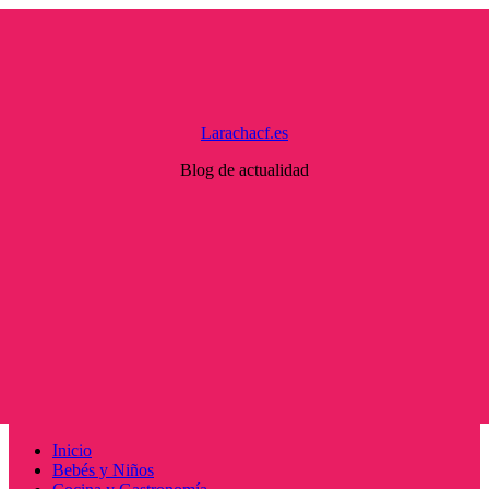
Saltar
al
contenido
Larachacf.es
Blog de actualidad
Menú
Inicio
principal
Bebés y Niños