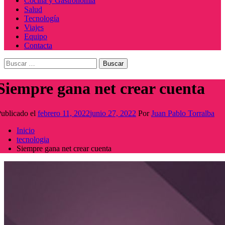
Cocina y Gastronomía
Salud
Tecnología
Viajes
Equipo
Contacta
Buscar:
Siempre gana net crear cuenta
ublicado el
febrero 11, 2022
junio 27, 2022
Por
Juan Pablo Torralba
Inicio
tecnologia
Siempre gana net crear cuenta