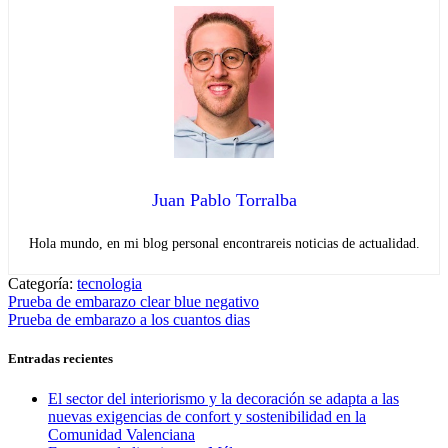
Juan Pablo Torralba
Hola mundo, en mi blog personal encontrareis noticias de actualidad.
Categoría:
tecnologia
Navegación
Entrada
Prueba de embarazo clear blue negativo
anterior:
Entrada
Prueba de embarazo a los cuantos dias
de
siguiente:
entradas
Entradas recientes
El sector del interiorismo y la decoración se adapta a las
nuevas exigencias de confort y sostenibilidad en la
Comunidad Valenciana