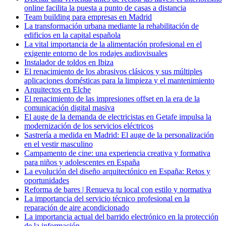
online facilita la puesta a punto de casas a distancia
Team building para empresas en Madrid
La transformación urbana mediante la rehabilitación de
edificios en la capital española
La vital importancia de la alimentación profesional en el
exigente entorno de los rodajes audiovisuales
Instalador de toldos en Ibiza
El renacimiento de los abrasivos clásicos y sus múltiples
aplicaciones domésticas para la limpieza y el mantenimiento
Arquitectos en Elche
El renacimiento de las impresiones offset en la era de la
comunicación digital masiva
El auge de la demanda de electricistas en Getafe impulsa la
modernización de los servicios eléctricos
Sastrería a medida en Madrid: El auge de la personalización
en el vestir masculino
Campamento de cine: una experiencia creativa y formativa
para niños y adolescentes en España
La evolución del diseño arquitectónico en España: Retos y
oportunidades
Reforma de bares | Renueva tu local con estilo y normativa
La importancia del servicio técnico profesional en la
reparación de aire acondicionado
La importancia actual del barrido electrónico en la protección
de la información