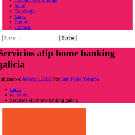
Cocina y Gastronomía
Salud
Tecnología
Viajes
Equipo
Contacta
Buscar:
Servicios afip home banking
galicia
ublicado el
febrero 2, 2022
Por
Juan Pablo Torralba
Inicio
tecnologia
Servicios afip home banking galicia