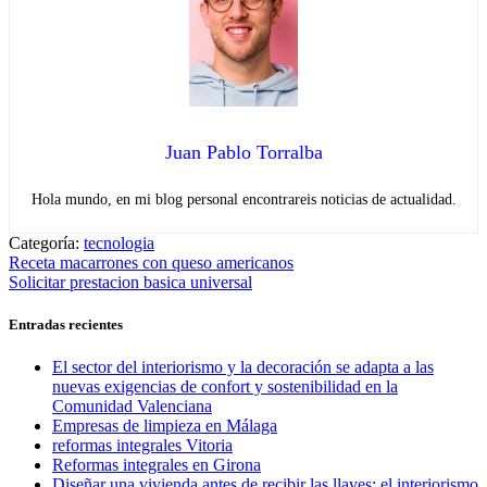
Juan Pablo Torralba
Hola mundo, en mi blog personal encontrareis noticias de actualidad.
Categoría:
tecnologia
Navegación
Entrada
Receta macarrones con queso americanos
anterior:
Entrada
Solicitar prestacion basica universal
de
siguiente:
entradas
Entradas recientes
El sector del interiorismo y la decoración se adapta a las
nuevas exigencias de confort y sostenibilidad en la
Comunidad Valenciana
Empresas de limpieza en Málaga
reformas integrales Vitoria
Reformas integrales en Girona
Diseñar una vivienda antes de recibir las llaves: el interiorismo