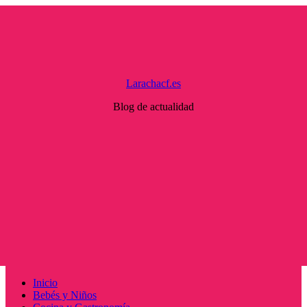
Saltar
al
contenido
Larachacf.es
Blog de actualidad
Menú
Inicio
principal
Bebés y Niños