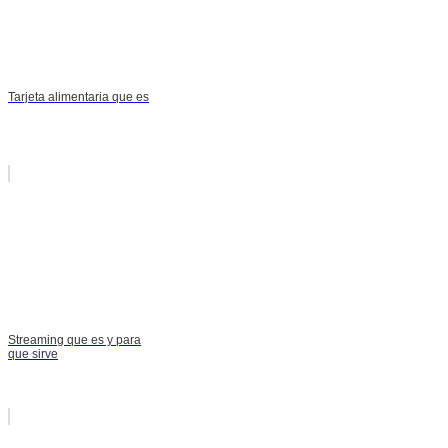
Tarjeta alimentaria que es
Streaming que es y para
que sirve