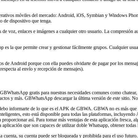
erativos móviles del mercado: Android, iOS, Symbian y Windows Phone.
 de dispositivo que tenga.
de voz, enlaces e imágenes a cualquier otro usuario. La compresión au
 es la que permite crear y gestionar fácilmente grupos. Cualquier usua
os de Android porque con ella puedes olvidarte de pagar por los mensa
specta al envío y recepción de mensajes).
 GBWhatsApp gratis para nuestras necesidades comunes como chatear, 
tactos y más. GBWhatsApp descargar la última versión de este sitio. N
, debo informarte de lo que es el APK de GBWA. GBWA no es más que
inteligentes, esto está disponible para todas las plataformas, incluyen
proporcionar así. Para tomar más ventajas de esta aplicación fresca, al
licación que son capaces de utilizar doble Whatsapp, obtener todas la
a cuenta, su cuenta puede ser bloqueada y prohibida para el uso futur