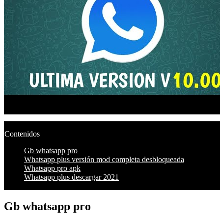
Contenidos
Gb whatsapp pro
Whatsapp plus versión mod completa desbloqueada
Whatsapp pro apk
Whatsapp plus descargar 2021
Gb whatsapp pro