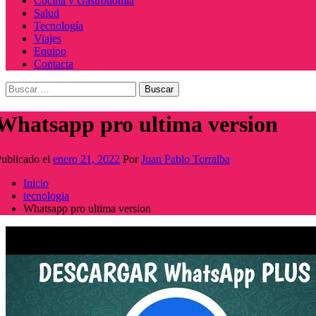
Cocina y Gastronomía
Salud
Tecnología
Viajes
Equipo
Contacta
Buscar:
Whatsapp pro ultima version
ublicado el
enero 21, 2022
Por
Juan Pablo Torralba
Inicio
tecnologia
Whatsapp pro ultima version