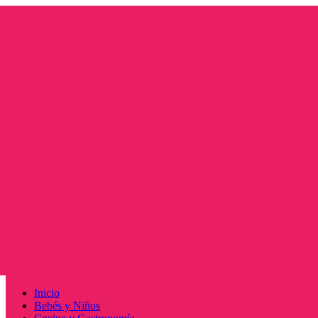
Saltar
al
contenido
Menú
Inicio
principal
Bebés y Niños