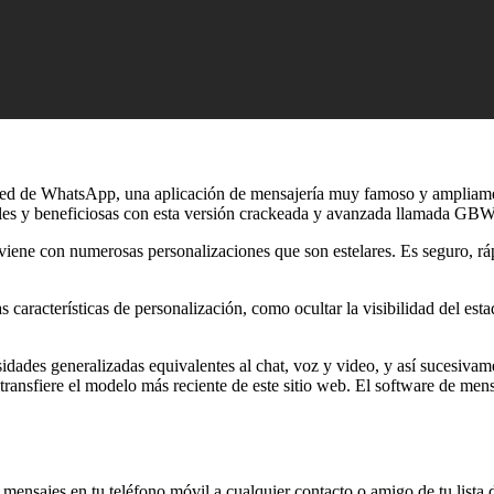
 WhatsApp, una aplicación de mensajería muy famoso y ampliamente u
s útiles y beneficiosas con esta versión crackeada y avanzada llamad
, viene con numerosas personalizaciones que son estelares. Es seguro, rá
racterísticas de personalización, como ocultar la visibilidad del estad
ades generalizadas equivalentes al chat, voz y video, y así sucesiva
ransfiere el modelo más reciente de este sitio web. El software de men
ajes en tu teléfono móvil a cualquier contacto o amigo de tu lista de 