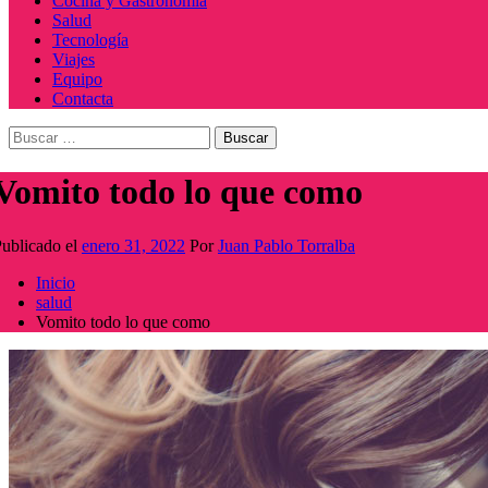
Cocina y Gastronomía
Salud
Tecnología
Viajes
Equipo
Contacta
Buscar:
Vomito todo lo que como
ublicado el
enero 31, 2022
Por
Juan Pablo Torralba
Inicio
salud
Vomito todo lo que como