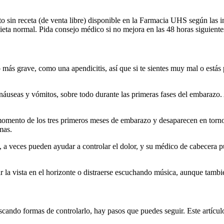
 sin receta (de venta libre) disponible en la Farmacia UHS según las in
eta normal. Pida consejo médico si no mejora en las 48 horas siguient
ás grave, como una apendicitis, así que si te sientes muy mal o estás p
 náuseas y vómitos, sobre todo durante las primeras fases del embara
 momento de los tres primeros meses de embarazo y desaparecen en torno
mas.
 a veces pueden ayudar a controlar el dolor, y su médico de cabecera pu
r la vista en el horizonte o distraerse escuchando música, aunque tambi
cando formas de controlarlo, hay pasos que puedes seguir. Este artículo