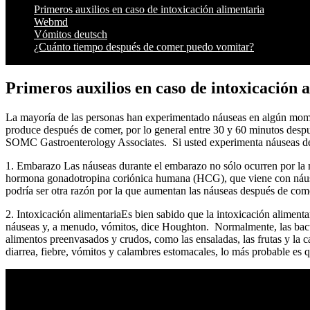
Primeros auxilios en caso de intoxicación alimentaria
Webmd
Vómitos deutsch
¿Cuánto tiempo después de comer puedo vomitar?
Primeros auxilios en caso de intoxicación 
La mayoría de las personas han experimentado náuseas en algún momen
produce después de comer, por lo general entre 30 y 60 minutos despu
SOMC Gastroenterology Associates. Si usted experimenta náuseas des
1. Embarazo Las náuseas durante el embarazo no sólo ocurren por la 
hormona gonadotropina coriónica humana (HCG), que viene con náuseas
podría ser otra razón por la que aumentan las náuseas después de comer
2. Intoxicación alimentariaEs bien sabido que la intoxicación alimenta
náuseas y, a menudo, vómitos, dice Houghton. Normalmente, las bacter
alimentos preenvasados y crudos, como las ensaladas, las frutas y la c
diarrea, fiebre, vómitos y calambres estomacales, lo más probable es q