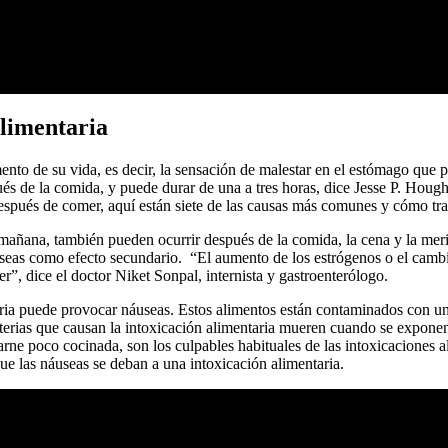
alimentaria
to de su vida, es decir, la sensación de malestar en el estómago que p
és de la comida, y puede durar de una a tres horas, dice Jesse P. Hou
pués de comer, aquí están siete de las causas más comunes y cómo tra
mañana, también pueden ocurrir después de la comida, la cena y la mer
 como efecto secundario. “El aumento de los estrógenos o el cambio en
”, dice el doctor Niket Sonpal, internista y gastroenterólogo.
ria puede provocar náuseas. Estos alimentos están contaminados con un v
ias que causan la intoxicación alimentaria mueren cuando se exponen a
arne poco cocinada, son los culpables habituales de las intoxicaciones a
ue las náuseas se deban a una intoxicación alimentaria.