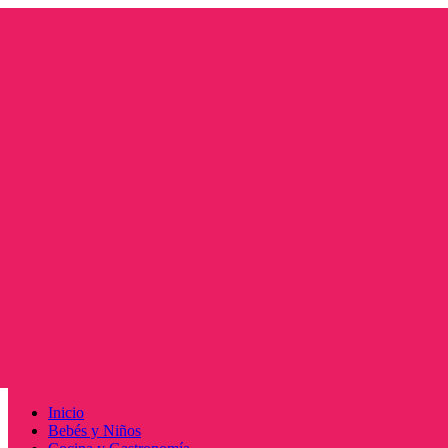
Saltar
al
contenido
Menú
Inicio
principal
Bebés y Niños