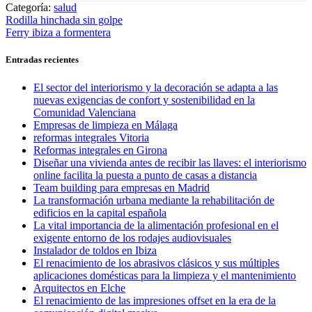
Categoría:
salud
Navegación
Entrada
Rodilla hinchada sin golpe
anterior:
Entrada
Ferry ibiza a formentera
de
siguiente:
entradas
Entradas recientes
El sector del interiorismo y la decoración se adapta a las
nuevas exigencias de confort y sostenibilidad en la
Comunidad Valenciana
Empresas de limpieza en Málaga
reformas integrales Vitoria
Reformas integrales en Girona
Diseñar una vivienda antes de recibir las llaves: el interiorismo
online facilita la puesta a punto de casas a distancia
Team building para empresas en Madrid
La transformación urbana mediante la rehabilitación de
edificios en la capital española
La vital importancia de la alimentación profesional en el
exigente entorno de los rodajes audiovisuales
Instalador de toldos en Ibiza
El renacimiento de los abrasivos clásicos y sus múltiples
aplicaciones domésticas para la limpieza y el mantenimiento
Arquitectos en Elche
El renacimiento de las impresiones offset en la era de la