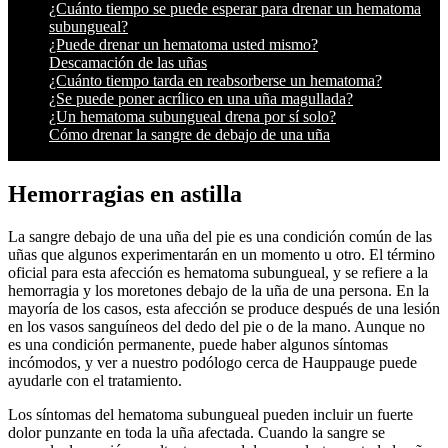
¿Cuánto tiempo se puede esperar para drenar un hematoma
subungueal?
¿Puede drenar un hematoma usted mismo?
Descamación de las uñas
¿Cuánto tiempo tarda en reabsorberse un hematoma?
¿Se puede poner acrílico en una uña magullada?
¿Un hematoma subungueal drena por sí solo?
Cómo drenar la sangre de debajo de una uña
Hemorragias en astilla
La sangre debajo de una uña del pie es una condición común de las
uñas que algunos experimentarán en un momento u otro. El término
oficial para esta afección es hematoma subungueal, y se refiere a la
hemorragia y los moretones debajo de la uña de una persona. En la
mayoría de los casos, esta afección se produce después de una lesión
en los vasos sanguíneos del dedo del pie o de la mano. Aunque no
es una condición permanente, puede haber algunos síntomas
incómodos, y ver a nuestro podólogo cerca de Hauppauge puede
ayudarle con el tratamiento.
Los síntomas del hematoma subungueal pueden incluir un fuerte
dolor punzante en toda la uña afectada. Cuando la sangre se