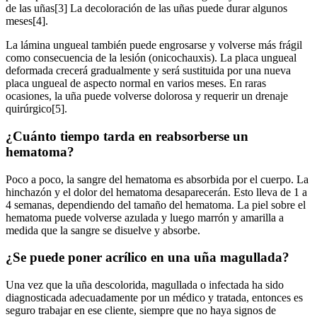
de las uñas[3] La decoloración de las uñas puede durar algunos
meses[4].
La lámina ungueal también puede engrosarse y volverse más frágil
como consecuencia de la lesión (onicochauxis). La placa ungueal
deformada crecerá gradualmente y será sustituida por una nueva
placa ungueal de aspecto normal en varios meses. En raras
ocasiones, la uña puede volverse dolorosa y requerir un drenaje
quirúrgico[5].
¿Cuánto tiempo tarda en reabsorberse un
hematoma?
Poco a poco, la sangre del hematoma es absorbida por el cuerpo. La
hinchazón y el dolor del hematoma desaparecerán. Esto lleva de 1 a
4 semanas, dependiendo del tamaño del hematoma. La piel sobre el
hematoma puede volverse azulada y luego marrón y amarilla a
medida que la sangre se disuelve y absorbe.
¿Se puede poner acrílico en una uña magullada?
Una vez que la uña descolorida, magullada o infectada ha sido
diagnosticada adecuadamente por un médico y tratada, entonces es
seguro trabajar en ese cliente, siempre que no haya signos de