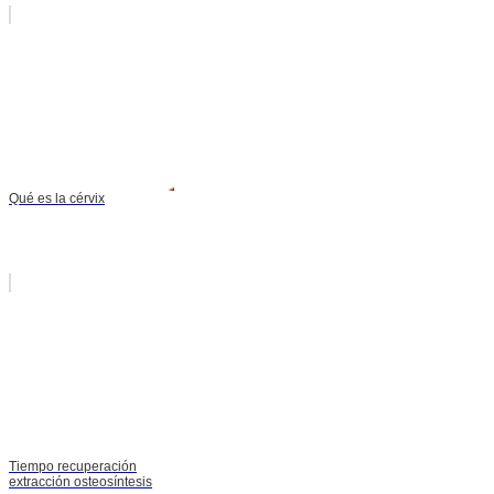
Qué es la cérvix
Tiempo recuperación
extracción osteosíntesis