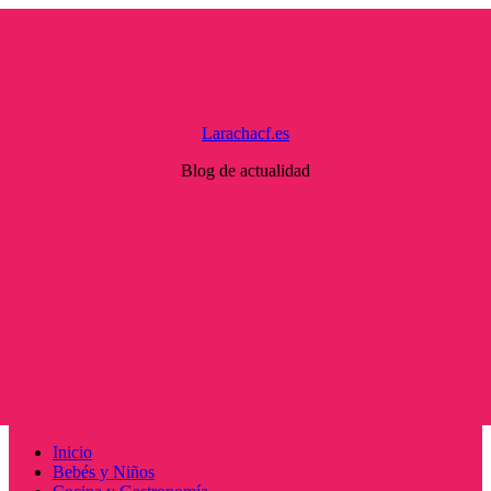
Saltar
al
contenido
Larachacf.es
Blog de actualidad
Menú
Inicio
principal
Bebés y Niños