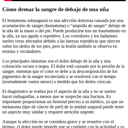
Cómo drenar la sangre de debajo de una uña
El hematoma subungueal es una afección dolorosa causada por una
acumulación de sangre (hematoma) o “ampolla de sangre” debajo de
la uña de la mano o del pie. Puede producirse tras un traumatismo en
la uña, ya sea agudo o repetitivo. Los corredores y los bailarines
suelen verse afectados debido a las fuerzas repetitivas que ejercen
sobre los dedos de los pies, pero la lesión también se observa en
tenistas y escaladores.
Los principales síntomas son el dolor debajo de la uña y una
coloración oscura o negra. El dolor está causado por la presión de la
sangre, mientras que el color se debe a la descomposición de los
pigmentos de la sangre recolectada y se resolverá con el tiempo
(normalmente varios meses) a medida que los dedos crezcan.
El diagnóstico se realiza por el aspecto de la uña y no se suelen
hacer radiografías, a menos que se sospeche una fractura. Es
importante proporcionar un historial preciso a su médico, ya que un
melanoma (tipo de cáncer de piel) de la unidad ungueal puede tener
un aspecto muy similar y requiere atención urgente.
Aunque la afección no se considera grave y se resuelve con el
tiempo, el dolor puede impedir que se continúe con la actividad y es