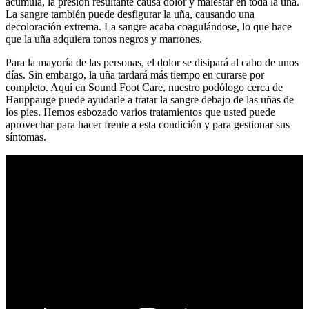
acumula, la presión resultante causa dolor y malestar en toda la uña.
La sangre también puede desfigurar la uña, causando una
decoloración extrema. La sangre acaba coagulándose, lo que hace
que la uña adquiera tonos negros y marrones.
Para la mayoría de las personas, el dolor se disipará al cabo de unos
días. Sin embargo, la uña tardará más tiempo en curarse por
completo. Aquí en Sound Foot Care, nuestro podólogo cerca de
Hauppauge puede ayudarle a tratar la sangre debajo de las uñas de
los pies. Hemos esbozado varios tratamientos que usted puede
aprovechar para hacer frente a esta condición y para gestionar sus
síntomas.