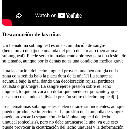
Descamación de las uñas
Un hematoma subungueal es una acumulación de sangre
(hematoma) debajo de una uña del pie o de la mano (hematoma
subungueal). Puede ser extremadamente doloroso para una lesión de
su tamaño, aunque por lo demás no es una condición médica grave.
Una laceración del lecho ungueal provoca una hemorragia en la
zona constreñida bajo la placa dura de la uña[1] La sangre se
acumula bajo la uña, dando una decoloración rojiza, parduzca,
azulada o gris/negra. La sangre ejerce presión sobre el lecho
ungueal, lo que provoca un dolor que puede ser punzante y que
desaparece cuando se alivia la presión sobre el lecho ungueal[2].
Los hematomas subungueales suelen curarse sin incidentes, aunque
pueden producirse infecciones. La presión de la ampolla de sangre
puede provocar la separación de la lámina ungueal del lecho
ungueal (onicolisis), pero no debe arrancarse la uña, ya que esto
puede provocar la cicatrización del lecho ungueal y la deformación