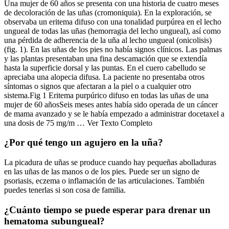
Una mujer de 60 años se presenta con una historia de cuatro meses
de decoloración de las uñas (cromoniquia). En la exploración, se
observaba un eritema difuso con una tonalidad purpúrea en el lecho
ungueal de todas las uñas (hemorragia del lecho ungueal), así como
una pérdida de adherencia de la uña al lecho ungueal (onicolisis)
(fig. 1). En las uñas de los pies no había signos clínicos. Las palmas
y las plantas presentaban una fina descamación que se extendía
hasta la superficie dorsal y las puntas. En el cuero cabelludo se
apreciaba una alopecia difusa. La paciente no presentaba otros
síntomas o signos que afectaran a la piel o a cualquier otro
sistema.Fig 1 Eritema purpúrico difuso en todas las uñas de una
mujer de 60 añosSeis meses antes había sido operada de un cáncer
de mama avanzado y se le había empezado a administrar docetaxel a
una dosis de 75 mg/m … Ver Texto Completo
¿Por qué tengo un agujero en la uña?
La picadura de uñas se produce cuando hay pequeñas abolladuras
en las uñas de las manos o de los pies. Puede ser un signo de
psoriasis, eczema o inflamación de las articulaciones. También
puedes tenerlas si son cosa de familia.
¿Cuánto tiempo se puede esperar para drenar un
hematoma subungueal?