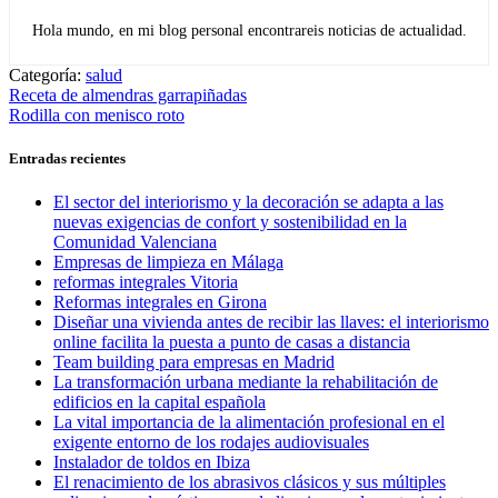
Hola mundo, en mi blog personal encontrareis noticias de actualidad.
Categoría:
salud
Navegación
Entrada
Receta de almendras garrapiñadas
anterior:
Entrada
Rodilla con menisco roto
de
siguiente:
entradas
Entradas recientes
El sector del interiorismo y la decoración se adapta a las
nuevas exigencias de confort y sostenibilidad en la
Comunidad Valenciana
Empresas de limpieza en Málaga
reformas integrales Vitoria
Reformas integrales en Girona
Diseñar una vivienda antes de recibir las llaves: el interiorismo
online facilita la puesta a punto de casas a distancia
Team building para empresas en Madrid
La transformación urbana mediante la rehabilitación de
edificios en la capital española
La vital importancia de la alimentación profesional en el
exigente entorno de los rodajes audiovisuales
Instalador de toldos en Ibiza
El renacimiento de los abrasivos clásicos y sus múltiples