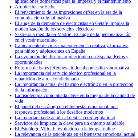
aplicaciones domésticas para la limpieza y el mantenimiento
Arquitectos en Elche
El renacimiento de las impresiones offset en la era de la
comunicación digital masiva
El auge de la demanda de electricistas en Getafe impulsa la
modernización de los servicios eléctricos
Sastrería a medida en Madrid: El auge de la personalización
en el vestir masculino
Campamento de cine: una experiencia creativa y formativa
para niños y adolescentes en España
La evolución del diseño arquitectónico en España: Retos y
oportunidades
Reforma de bares | Renueva tu local con estilo y normativa
La importancia del servicio técnico profesional en la
reparación de aire acondicionado
La importancia actual del barrido electrónico en la protección
de la información
La fisioterapia como aliada clave en la mejora de la calidad de
vida
El papel del psicólogo en el bienestar emocional: una
respuesta profesional a los desafíos modernos
La importancia de acudir al dentista con regularidad
Servicios de limpieza: la clave para un entorno saludable
El Psicólogo Virtual: revolución en la terapia online
La relevancia de la psicología en el bienestar emocional actual