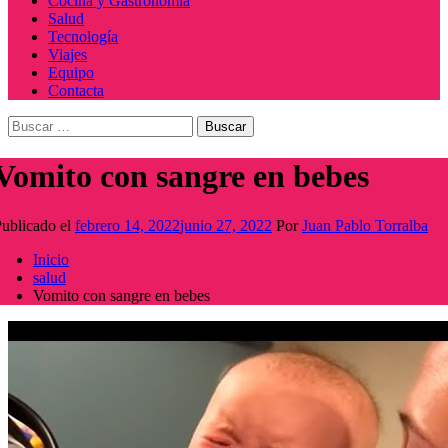
Cocina y Gastronomía
Salud
Tecnología
Viajes
Equipo
Contacta
Buscar:
Vomito con sangre en bebes
ublicado el
febrero 14, 2022
junio 27, 2022
Por
Juan Pablo Torralba
Inicio
salud
Vomito con sangre en bebes