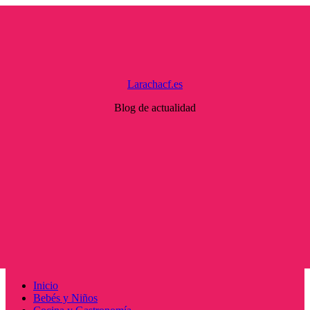
Saltar
al
contenido
Larachacf.es
Blog de actualidad
Menú
Inicio
principal
Bebés y Niños