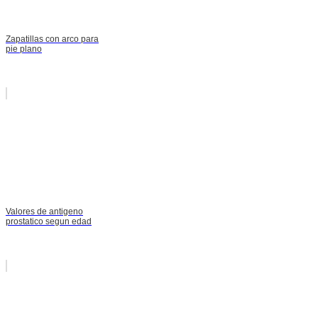
Zapatillas con arco para
pie plano
Valores de antigeno
prostatico segun edad