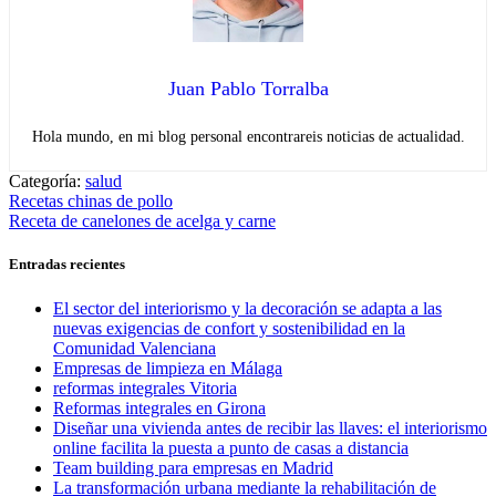
Juan Pablo Torralba
Hola mundo, en mi blog personal encontrareis noticias de actualidad.
Categoría:
salud
Navegación
Entrada
Recetas chinas de pollo
anterior:
Entrada
Receta de canelones de acelga y carne
de
siguiente:
entradas
Entradas recientes
El sector del interiorismo y la decoración se adapta a las
nuevas exigencias de confort y sostenibilidad en la
Comunidad Valenciana
Empresas de limpieza en Málaga
reformas integrales Vitoria
Reformas integrales en Girona
Diseñar una vivienda antes de recibir las llaves: el interiorismo
online facilita la puesta a punto de casas a distancia
Team building para empresas en Madrid
La transformación urbana mediante la rehabilitación de