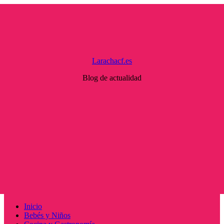
Saltar
al
contenido
Larachacf.es
Blog de actualidad
Menú
Inicio
principal
Bebés y Niños