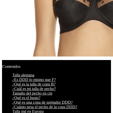
Contenidos
Talla alemana
¿Es DDD lo mismo que F?
¿Qué es la talla de copa B?
¿Cuál es mi talla de pecho?
Tamaño del pecho en cm
¿Qué es el busto?
¿Qué es una copa de sujetador DDD?
¿Cuánto pesa el pecho de la copa DDD?
Talla md en Europa