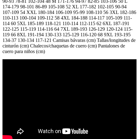
90-93 78-81 102-104 48 M 171-176 94-97 82-85 103-106 50 L
174-179 98-101 86-89 105-108 52 XL 177-182 102-105 90-94
107-109 54 XXL 180-184 106-109 95-99 108-110 56 3XL 182-186
110-113 100-104 109-112 58 4XL 184-188 114-117 105-109 111-
114 60 5XL 185-189 118-121 110-114 112-115 62 6XL 187-191
122-125 115-119 114-116 64 7XL 189-193 126-129 120-124 115-
119 66 8XL 191-194 130-133 125-129 116-120 68 9XL 193-195
134-37 130-134 117-121 Camisas bávaras (cm) Tallas/longitudes de
cinturón (cm) Chalecos/chaquetas de cuero (cm) Pantalones de
cuero para niños (cm)