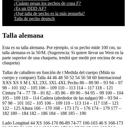
¿Cuánto pesan los pechos de copa F?
¿Es un DDD AF?
¿Qué talla de pecho es la más pequeña?
Talla de pecho deutsch
Talla alemana
Esta es su talla alemana. Por ejemplo, si su pecho mide 100 cm, su
talla alemana es la 50/M. (Sugerencia: Si quiere llevar un West en la
parte superior de una chaqueta, tendrá que medir por encima de esa
chaqueta)
Tallas de caballero en función de t Medida del cuerpo (Mida su
cuerpo y compare) Talla 44 46 48 50 52 54 56 58 60 Internacional
XXS XS S M L XL 2XL 3XL 4XL Pecho 86 – 89 90 – 93 94 – 97
98 – 101 102 – 105 106 – 109 110 – 113 114 – 117 118 – 121
Cintura 74 – 77 78 – 81 82 – 85 86 – 89 90 – 94 95 – 99 100 – 104
105 – 109 110 – 114 Cadera (alrededor de las nalgas) 90 – 93 94 –
97 98 – 101 102 – 105 106 – 109 110 – 113 114 – 117 118 – 121
122 – 125 Altura 166 – 170 168 – 173 171 – 176 174 – 179 177 –
182 180 – 184 182 – 186 184 – 188 185 – 190
Lado Longitud 44 XS 166-170 86-89 74-77 100-103 46 S 168-173