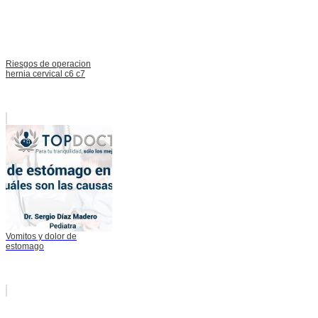
Riesgos de operacion
hernia cervical c6 c7
Vomitos y dolor de
estomago