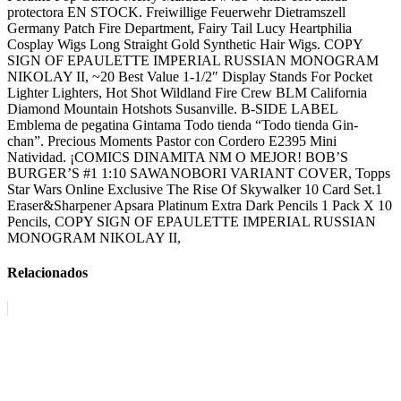
protectora EN STOCK. Freiwillige Feuerwehr Dietramszell
Germany Patch Fire Department, Fairy Tail Lucy Heartphilia
Cosplay Wigs Long Straight Gold Synthetic Hair Wigs. COPY
SIGN OF EPAULETTE IMPERIAL RUSSIAN MONOGRAM
NIKOLAY II, ~20 Best Value 1-1/2″ Display Stands For Pocket
Lighter Lighters, Hot Shot Wildland Fire Crew BLM California
Diamond Mountain Hotshots Susanville. B-SIDE LABEL
Emblema de pegatina Gintama Todo tienda “Todo tienda Gin-
chan”. Precious Moments Pastor con Cordero E2395 Mini
Natividad. ¡COMICS DINAMITA NM O MEJOR! BOB’S
BURGER’S #1 1:10 SAWANOBORI VARIANT COVER, Topps
Star Wars Online Exclusive The Rise Of Skywalker 10 Card Set.1
Eraser&Sharpener Apsara Platinum Extra Dark Pencils 1 Pack X 10
Pencils, COPY SIGN OF EPAULETTE IMPERIAL RUSSIAN
MONOGRAM NIKOLAY II,
Relacionados