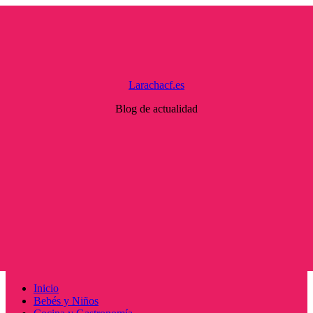
Saltar
al
contenido
Larachacf.es
Blog de actualidad
Menú
Inicio
principal
Bebés y Niños