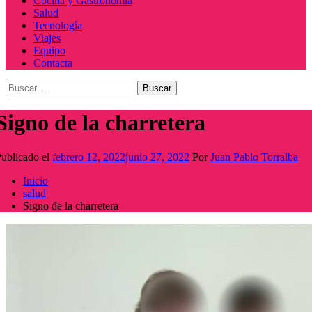
Cocina y Gastronomía
Salud
Tecnología
Viajes
Equipo
Contacta
Buscar:
Signo de la charretera
ublicado el
febrero 12, 2022
junio 27, 2022
Por
Juan Pablo Torralba
Inicio
salud
Signo de la charretera