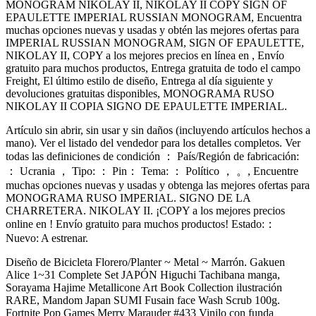
MONOGRAM NIKOLAY II, NIKOLAY II COPY SIGN OF
EPAULETTE IMPERIAL RUSSIAN MONOGRAM, Encuentra
muchas opciones nuevas y usadas y obtén las mejores ofertas para
IMPERIAL RUSSIAN MONOGRAM, SIGN OF EPAULETTE,
NIKOLAY II, COPY a los mejores precios en línea en , Envío
gratuito para muchos productos, Entrega gratuita de todo el campo
Freight, El último estilo de diseño, Entrega al día siguiente y
devoluciones gratuitas disponibles, MONOGRAMA RUSO
NIKOLAY II COPIA SIGNO DE EPAULETTE IMPERIAL.
Artículo sin abrir, sin usar y sin daños (incluyendo artículos hechos a
mano). Ver el listado del vendedor para los detalles completos. Ver
todas las definiciones de condición ： País/Región de fabricación:
： Ucrania ， Tipo: ： Pin： Tema: ： Político ， 。, Encuentre
muchas opciones nuevas y usadas y obtenga las mejores ofertas para
MONOGRAMA RUSO IMPERIAL. SIGNO DE LA
CHARRETERA. NIKOLAY II. ¡COPY a los mejores precios
online en ! Envío gratuito para muchos productos! Estado:：
Nuevo: A estrenar.
Diseño de Bicicleta Florero/Planter ~ Metal ~ Marrón. Gakuen
Alice 1~31 Complete Set JAPÓN Higuchi Tachibana manga,
Sorayama Hajime Metallicone Art Book Collection ilustración
RARE, Mandom Japan SUMI Fusain face Wash Scrub 100g.
Fortnite Pop Games Merry Marauder #433 Vinilo con funda