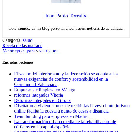
Juan Pablo Torralba
Hola mundo, en mi blog personal encontrareis noticias de actualidad.
Categoría:
salud
Navegación
Entrada
Receta de lasaña fácil
anterior:
Entrada
Mejor epoca para visitar japon
de
siguiente:
entradas
Entradas recientes
El sector del interiorismo y la decoración se adapta a las
nuevas exigencias de confort y sostenibilidad en la
Comunidad Valenciana
Empresas de limpieza en Málaga
reformas integrales Vitoria
Reformas integrales en Girona
Diseñar una vivienda antes de recibir las llaves: el interiorismo
online facilita la puesta a punto de casas a distancia
Team building para empresas en Madrid
La transformación urbana mediante la rehabilitación de
edificios en la capital española