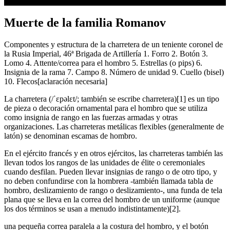
Muerte de la familia Romanov
Componentes y estructura de la charretera de un teniente coronel de
la Rusia Imperial, 46ª Brigada de Artillería 1. Forro 2. Botón 3.
Lomo 4. Attente/correa para el hombro 5. Estrellas (o pips) 6.
Insignia de la rama 7. Campo 8. Número de unidad 9. Cuello (bisel)
10. Flecos[aclaración necesaria]
La charretera (/ˈɛpəlɛt/; también se escribe charretera)[1] es un tipo
de pieza o decoración ornamental para el hombro que se utiliza
como insignia de rango en las fuerzas armadas y otras
organizaciones. Las charreteras metálicas flexibles (generalmente de
latón) se denominan escamas de hombro.
En el ejército francés y en otros ejércitos, las charreteras también las
llevan todos los rangos de las unidades de élite o ceremoniales
cuando desfilan. Pueden llevar insignias de rango o de otro tipo, y
no deben confundirse con la hombrera -también llamada tabla de
hombro, deslizamiento de rango o deslizamiento-, una funda de tela
plana que se lleva en la correa del hombro de un uniforme (aunque
los dos términos se usan a menudo indistintamente)[2].
una pequeña correa paralela a la costura del hombro, y el botón