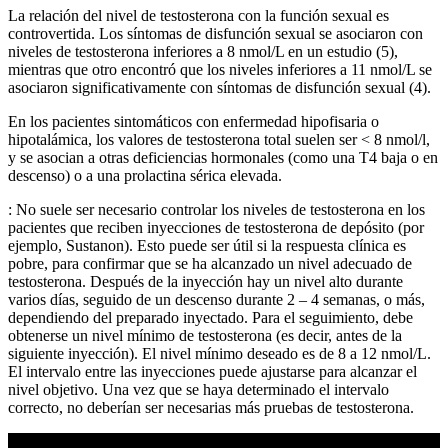
La relación del nivel de testosterona con la función sexual es
controvertida. Los síntomas de disfunción sexual se asociaron con
niveles de testosterona inferiores a 8 nmol/L en un estudio (5),
mientras que otro encontró que los niveles inferiores a 11 nmol/L se
asociaron significativamente con síntomas de disfunción sexual (4).
En los pacientes sintomáticos con enfermedad hipofisaria o
hipotalámica, los valores de testosterona total suelen ser < 8 nmol/l,
y se asocian a otras deficiencias hormonales (como una T4 baja o en
descenso) o a una prolactina sérica elevada.
: No suele ser necesario controlar los niveles de testosterona en los
pacientes que reciben inyecciones de testosterona de depósito (por
ejemplo, Sustanon). Esto puede ser útil si la respuesta clínica es
pobre, para confirmar que se ha alcanzado un nivel adecuado de
testosterona. Después de la inyección hay un nivel alto durante
varios días, seguido de un descenso durante 2 – 4 semanas, o más,
dependiendo del preparado inyectado. Para el seguimiento, debe
obtenerse un nivel mínimo de testosterona (es decir, antes de la
siguiente inyección). El nivel mínimo deseado es de 8 a 12 nmol/L.
El intervalo entre las inyecciones puede ajustarse para alcanzar el
nivel objetivo. Una vez que se haya determinado el intervalo
correcto, no deberían ser necesarias más pruebas de testosterona.