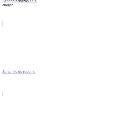
Sentir pinchazos en el
cuerpo
Sentir frio de repente