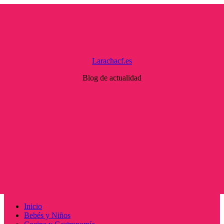
Saltar
al
contenido
Larachacf.es
Blog de actualidad
Menú
Inicio
principal
Bebés y Niños