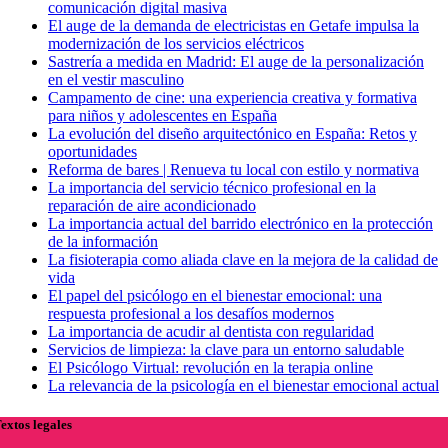
comunicación digital masiva
El auge de la demanda de electricistas en Getafe impulsa la
modernización de los servicios eléctricos
Sastrería a medida en Madrid: El auge de la personalización
en el vestir masculino
Campamento de cine: una experiencia creativa y formativa
para niños y adolescentes en España
La evolución del diseño arquitectónico en España: Retos y
oportunidades
Reforma de bares | Renueva tu local con estilo y normativa
La importancia del servicio técnico profesional en la
reparación de aire acondicionado
La importancia actual del barrido electrónico en la protección
de la información
La fisioterapia como aliada clave en la mejora de la calidad de
vida
El papel del psicólogo en el bienestar emocional: una
respuesta profesional a los desafíos modernos
La importancia de acudir al dentista con regularidad
Servicios de limpieza: la clave para un entorno saludable
El Psicólogo Virtual: revolución en la terapia online
La relevancia de la psicología en el bienestar emocional actual
extos legales