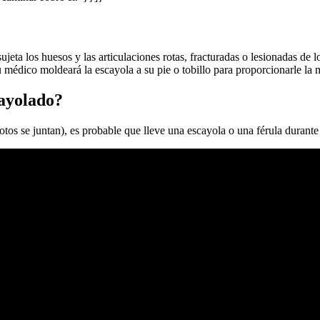
jeta los huesos y las articulaciones rotas, fracturadas o lesionadas de lo
médico moldeará la escayola a su pie o tobillo para proporcionarle la
cayolado?
 rotos se juntan), es probable que lleve una escayola o una férula durant