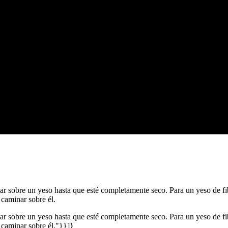
 sobre un yeso hasta que esté completamente seco. Para un yeso de fib
 caminar sobre él.
 sobre un yeso hasta que esté completamente seco. Para un yeso de fib
e caminar sobre él."}}]}