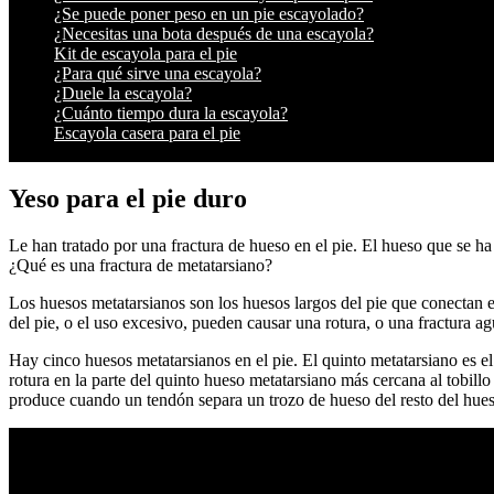
¿Se puede poner peso en un pie escayolado?
¿Necesitas una bota después de una escayola?
Kit de escayola para el pie
¿Para qué sirve una escayola?
¿Duele la escayola?
¿Cuánto tiempo dura la escayola?
Escayola casera para el pie
Yeso para el pie duro
Le han tratado por una fractura de hueso en el pie. El hueso que se ha
¿Qué es una fractura de metatarsiano?
Los huesos metatarsianos son los huesos largos del pie que conectan e
del pie, o el uso excesivo, pueden causar una rotura, o una fractura a
Hay cinco huesos metatarsianos en el pie. El quinto metatarsiano es e
rotura en la parte del quinto hueso metatarsiano más cercana al tobillo
produce cuando un tendón separa un trozo de hueso del resto del hueso