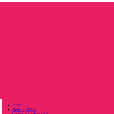
Saltar
al
contenido
Menú
Inicio
principal
Bebés y Niños