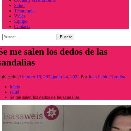
Cocina y Gastronomía
Salud
Tecnología
Viajes
Equipo
Contacta
Buscar:
Se me salen los dedos de las
sandalias
ublicado el
febrero 18, 2022
junio 24, 2022
Por
Juan Pablo Torralba
Inicio
salud
Se me salen los dedos de las sandalias