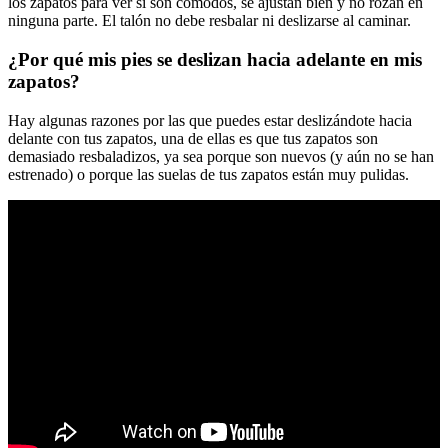
los zapatos para ver si son cómodos, se ajustan bien y no rozan en
ninguna parte. El talón no debe resbalar ni deslizarse al caminar.
¿Por qué mis pies se deslizan hacia adelante en mis
zapatos?
Hay algunas razones por las que puedes estar deslizándote hacia
delante con tus zapatos, una de ellas es que tus zapatos son
demasiado resbaladizos, ya sea porque son nuevos (y aún no se han
estrenado) o porque las suelas de tus zapatos están muy pulidas.