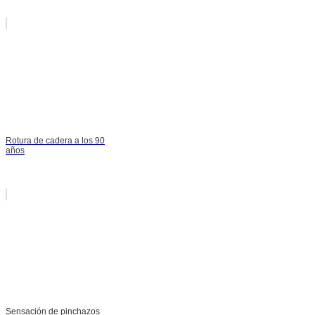
Rotura de cadera a los 90
años
Sensación de pinchazos