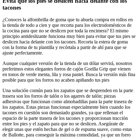
Evita que los pies se deslicen hacia delante con los
tacones
¿Conoces la alfombrilla de goma que tu abuela compra en rollos en
la tienda de todo a cien y que recorta para los electrodomésticos de
la cocina para que no se deslicen por toda la encimera? El mismo
principio antideslizante funciona muy bien para evitar que tus pies se
deslicen hacia delante con los tacones. Recorta la estera de goma
con la forma de tu plantilla y recórtala a partir de ahí para que se
ajuste perfectamente.
Aunque cualquier versión de la tienda de un dólar servirá, nosotros
preferimos estos elegantes forros de cajón Gorilla Grip que vienen
en tonos de verde menta, lila y rosa pastel. Busca la versión más fina
posible para que los forros no acaben apiñando tus pies
Una solución común para los zapatos que se desprenden en la parte
trasera son los forros de talón o los agarres de talón; piezas
adhesivas que funcionan como almohadillas para la parte trasera de
los zapatos. Estas piezas funcionan especialmente bien cuando los
tacones en cuestión son demasiado grandes, ya que rellenan el
espacio de la parte trasera de los tacones y proporcionan tracción
entre los pies y el zapato para que no se deslicen. Asegúrate de
elegir unas que estén hechas de gel o de espuma suave, como estas
de Ballotte, para conseguir la máxima comodidad, ya que un forro