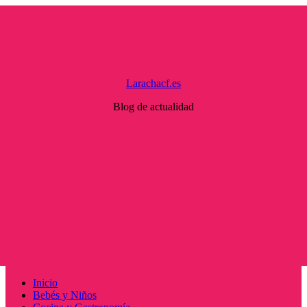
Saltar
al
contenido
Larachacf.es
Blog de actualidad
Menú
Inicio
principal
Bebés y Niños