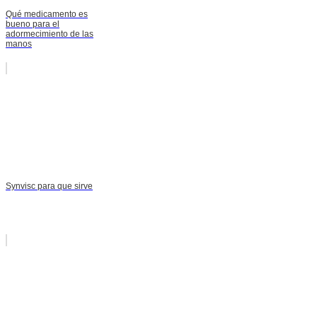
Qué medicamento es
bueno para el
adormecimiento de las
manos
Synvisc para que sirve