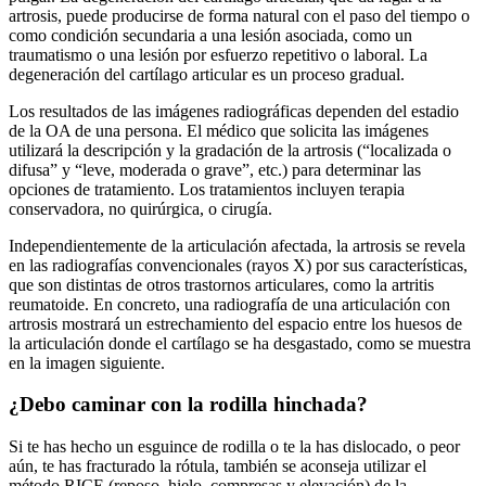
artrosis, puede producirse de forma natural con el paso del tiempo o
como condición secundaria a una lesión asociada, como un
traumatismo o una lesión por esfuerzo repetitivo o laboral. La
degeneración del cartílago articular es un proceso gradual.
Los resultados de las imágenes radiográficas dependen del estadio
de la OA de una persona. El médico que solicita las imágenes
utilizará la descripción y la gradación de la artrosis (“localizada o
difusa” y “leve, moderada o grave”, etc.) para determinar las
opciones de tratamiento. Los tratamientos incluyen terapia
conservadora, no quirúrgica, o cirugía.
Independientemente de la articulación afectada, la artrosis se revela
en las radiografías convencionales (rayos X) por sus características,
que son distintas de otros trastornos articulares, como la artritis
reumatoide. En concreto, una radiografía de una articulación con
artrosis mostrará un estrechamiento del espacio entre los huesos de
la articulación donde el cartílago se ha desgastado, como se muestra
en la imagen siguiente.
¿Debo caminar con la rodilla hinchada?
Si te has hecho un esguince de rodilla o te la has dislocado, o peor
aún, te has fracturado la rótula, también se aconseja utilizar el
método RICE (reposo, hielo, compresas y elevación) de la