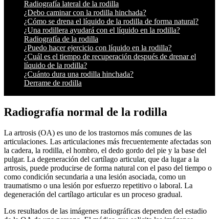
Radiografía lateral de la rodilla
¿Debo caminar con la rodilla hinchada?
¿Cómo se drena el líquido de la rodilla de forma natural?
¿Una rodillera ayudará con el líquido en la rodilla?
Radiografía de la rodilla
¿Puedo hacer ejercicio con líquido en la rodilla?
¿Cuál es el tiempo de recuperación después de drenar el
líquido de la rodilla?
¿Cuánto dura una rodilla hinchada?
Derrame de rodilla
Radiografía normal de la rodilla
La artrosis (OA) es uno de los trastornos más comunes de las
articulaciones. Las articulaciones más frecuentemente afectadas son
la cadera, la rodilla, el hombro, el dedo gordo del pie y la base del
pulgar. La degeneración del cartílago articular, que da lugar a la
artrosis, puede producirse de forma natural con el paso del tiempo o
como condición secundaria a una lesión asociada, como un
traumatismo o una lesión por esfuerzo repetitivo o laboral. La
degeneración del cartílago articular es un proceso gradual.
Los resultados de las imágenes radiográficas dependen del estadio