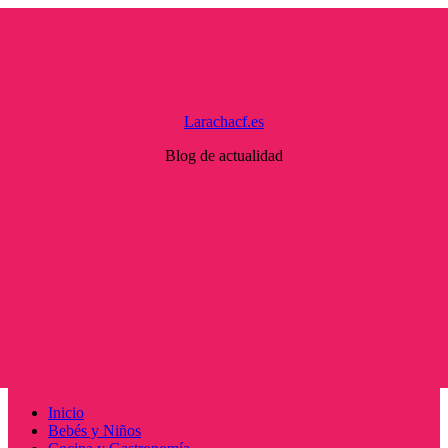
Saltar
al
contenido
Larachacf.es
Blog de actualidad
Menú
Inicio
principal
Bebés y Niños