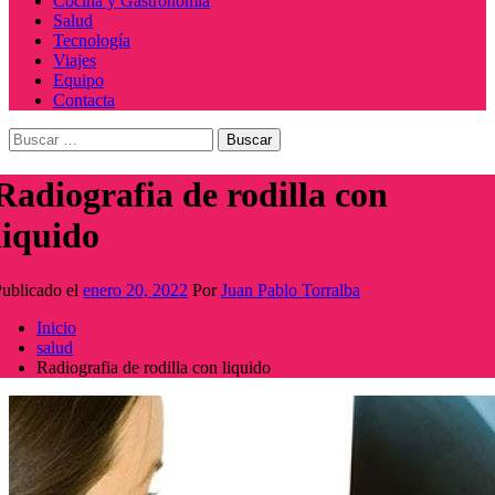
Cocina y Gastronomía
Salud
Tecnología
Viajes
Equipo
Contacta
Buscar:
Radiografia de rodilla con
liquido
ublicado el
enero 20, 2022
Por
Juan Pablo Torralba
Inicio
salud
Radiografia de rodilla con liquido