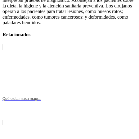
interpretan pruebas de diagnóstico. Aconsejan a los pacientes sobre
la dieta, la higiene y la atención sanitaria preventiva. Los cirujanos
operan a los pacientes para tratar lesiones, como huesos rotos;
enfermedades, como tumores cancerosos; y deformidades, como
paladares hendidos.
Relacionados
Qué es la masa magra