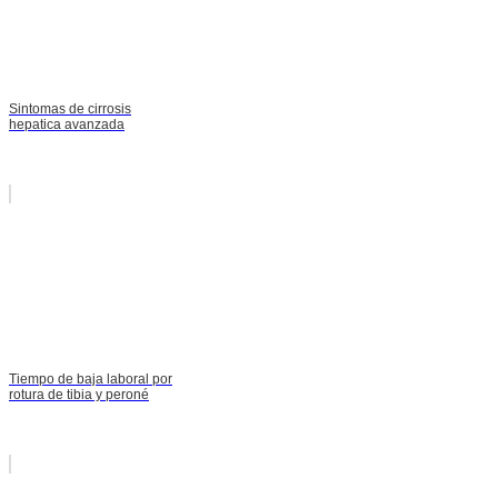
Sintomas de cirrosis
hepatica avanzada
Tiempo de baja laboral por
rotura de tibia y peroné