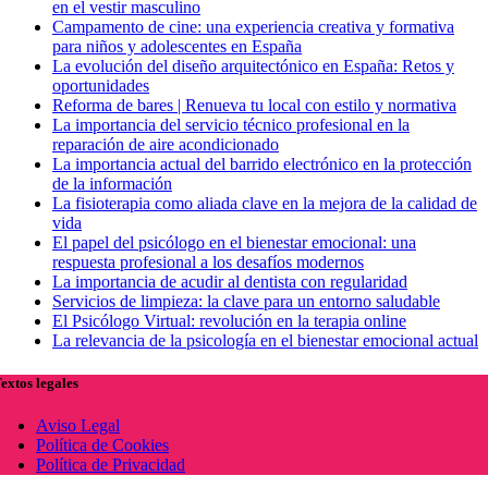
en el vestir masculino
Campamento de cine: una experiencia creativa y formativa
para niños y adolescentes en España
La evolución del diseño arquitectónico en España: Retos y
oportunidades
Reforma de bares | Renueva tu local con estilo y normativa
La importancia del servicio técnico profesional en la
reparación de aire acondicionado
La importancia actual del barrido electrónico en la protección
de la información
La fisioterapia como aliada clave en la mejora de la calidad de
vida
El papel del psicólogo en el bienestar emocional: una
respuesta profesional a los desafíos modernos
La importancia de acudir al dentista con regularidad
Servicios de limpieza: la clave para un entorno saludable
El Psicólogo Virtual: revolución en la terapia online
La relevancia de la psicología en el bienestar emocional actual
extos legales
Aviso Legal
Política de Cookies
Política de Privacidad