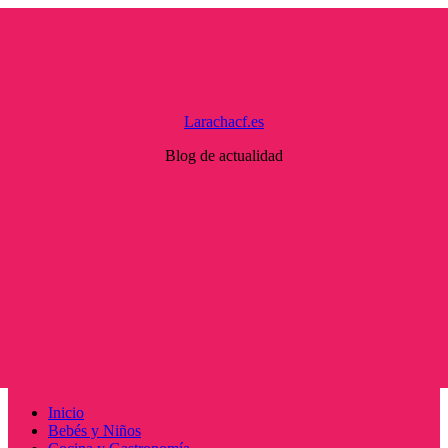
Saltar
al
contenido
Larachacf.es
Blog de actualidad
Menú
Inicio
principal
Bebés y Niños