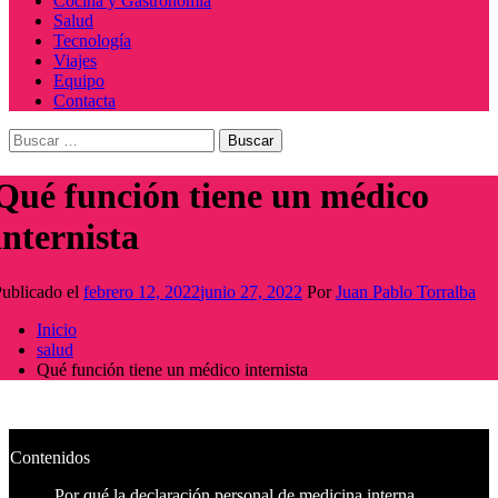
Cocina y Gastronomía
Salud
Tecnología
Viajes
Equipo
Contacta
Buscar:
Qué función tiene un médico
internista
ublicado el
febrero 12, 2022
junio 27, 2022
Por
Juan Pablo Torralba
Inicio
salud
Qué función tiene un médico internista
Contenidos
Por qué la declaración personal de medicina interna