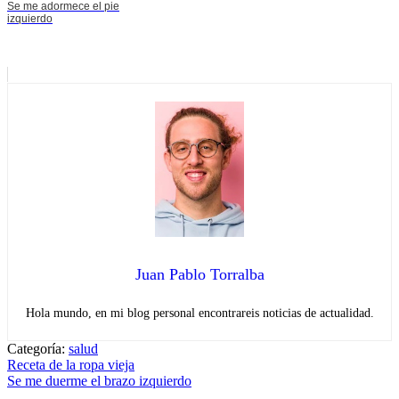
Se me adormece el pie
izquierdo
Juan Pablo Torralba
Hola mundo, en mi blog personal encontrareis noticias de actualidad.
Categoría:
salud
Navegación
Entrada
Receta de la ropa vieja
anterior:
Entrada
Se me duerme el brazo izquierdo
de
siguiente: