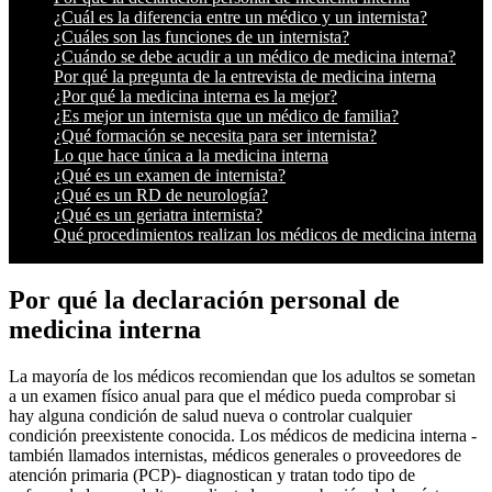
¿Cuál es la diferencia entre un médico y un internista?
¿Cuáles son las funciones de un internista?
¿Cuándo se debe acudir a un médico de medicina interna?
Por qué la pregunta de la entrevista de medicina interna
¿Por qué la medicina interna es la mejor?
¿Es mejor un internista que un médico de familia?
¿Qué formación se necesita para ser internista?
Lo que hace única a la medicina interna
¿Qué es un examen de internista?
¿Qué es un RD de neurología?
¿Qué es un geriatra internista?
Qué procedimientos realizan los médicos de medicina interna
Por qué la declaración personal de
medicina interna
La mayoría de los médicos recomiendan que los adultos se sometan
a un examen físico anual para que el médico pueda comprobar si
hay alguna condición de salud nueva o controlar cualquier
condición preexistente conocida. Los médicos de medicina interna -
también llamados internistas, médicos generales o proveedores de
atención primaria (PCP)- diagnostican y tratan todo tipo de