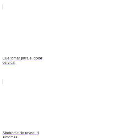
Que tomar para el dolor
cervical
Sindrome de raynaud
sintomas