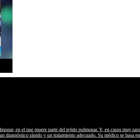
nar, en el que muere parte del tejido pulmonar. Y, en casos muy raros,
un diagnóstico rápido y un tratamiento adecuado. Su médico se basa en