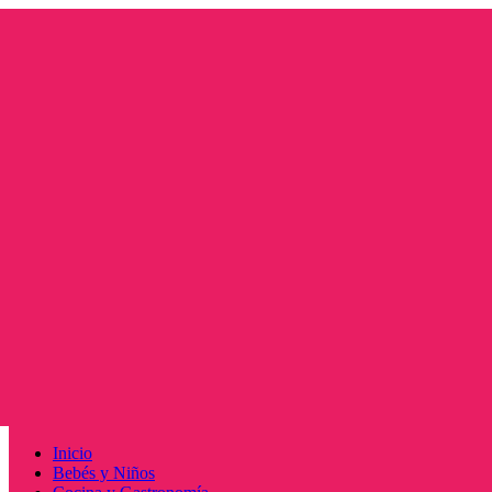
Saltar
al
contenido
Menú
Inicio
principal
Bebés y Niños