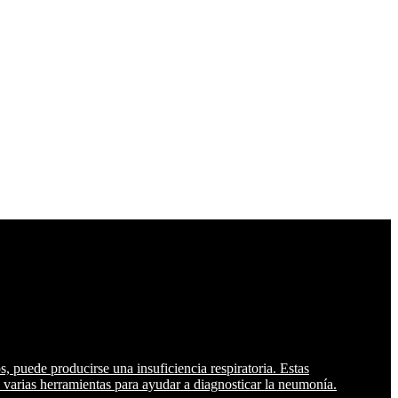
 puede producirse una insuficiencia respiratoria. Estas
 varias herramientas para ayudar a diagnosticar la neumonía.