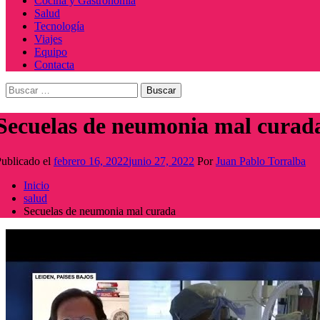
Cocina y Gastronomía
Salud
Tecnología
Viajes
Equipo
Contacta
Buscar:
Secuelas de neumonia mal curad
ublicado el
febrero 16, 2022
junio 27, 2022
Por
Juan Pablo Torralba
Inicio
salud
Secuelas de neumonia mal curada