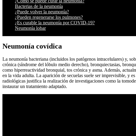
¿Cómo se puede curar la neumonía?
Bacterias de la neumonía
¿Puede volver la neumonía?
¿Pueden regenerarse los pulmones?
¿Es curable la neumonía por COVID-19?
Neumonía lobar
Neumonía covídica
La neumonía bacteriana (incluidos los patógenos intracelulares) y, so
crónica (síndrome del lóbulo medio derecho), bronquiectasias, bronqui
como hiperreactividad bronquial, tos crónica y asma. Además, actualme
en la vida adulta. La aparición de secuelas suele ser imprevisible, y e
radiológicas justifica la realización de investigaciones como la tomo
instaurar un tratamiento adaptado.