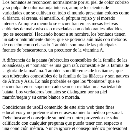
Los boniatos se reconocen normalmente por su piel de color cobrizo
y su pulpa de color naranja intenso, aunque los cientos de
variedades que se cultivan en todo el mundo presentan colores como
el blanco, el crema, el amarillo, el púrpura rojizo y el morado
intenso. Aunque a menudo se encuentran en las mesas festivas
cubiertas de malvaviscos o mezcladas con edulcorantes añadidos,
¡no es necesario! Haciendo honor a su nombre, los boniatos tienen
un sabor naturalmente dulce, que se potencia aún más con métodos
de cocción como el asado. También son una de las principales
fuentes de betacaroteno, un precursor de la vitamina A.
A diferencia de la patata (tubérculos comestibles de la familia de las
solanáceas), el “boniato” es una gran raíz comestible de la familia de
la gloria de la mañana. También son diferentes de los ñames, que
son tubérculos comestibles de la familia de las liliáceas y son nativos
de África y Asia. Lo más probable es que los “boniatos” que se
encuentran en su supermercado sean en realidad una variedad de
batata. Los verdaderos boniatos se distinguen por su piel
marrón/negra y su carne blanca o morada.
Condiciones de usoEl contenido de este sitio web tiene fines
educativos y no pretende ofrecer asesoramiento médico personal.
Debe buscar el consejo de su médico u otro proveedor de salud
calificado con cualquier pregunta que pueda tener con respecto a
una condición médica. Nunca ignore el consejo médico profesional