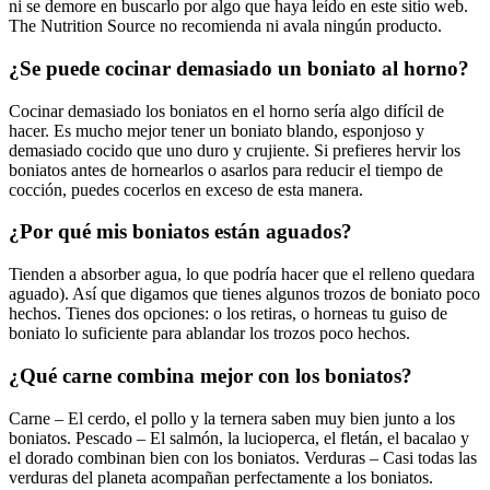
ni se demore en buscarlo por algo que haya leído en este sitio web.
The Nutrition Source no recomienda ni avala ningún producto.
¿Se puede cocinar demasiado un boniato al horno?
Cocinar demasiado los boniatos en el horno sería algo difícil de
hacer. Es mucho mejor tener un boniato blando, esponjoso y
demasiado cocido que uno duro y crujiente. Si prefieres hervir los
boniatos antes de hornearlos o asarlos para reducir el tiempo de
cocción, puedes cocerlos en exceso de esta manera.
¿Por qué mis boniatos están aguados?
Tienden a absorber agua, lo que podría hacer que el relleno quedara
aguado). Así que digamos que tienes algunos trozos de boniato poco
hechos. Tienes dos opciones: o los retiras, o horneas tu guiso de
boniato lo suficiente para ablandar los trozos poco hechos.
¿Qué carne combina mejor con los boniatos?
Carne – El cerdo, el pollo y la ternera saben muy bien junto a los
boniatos. Pescado – El salmón, la lucioperca, el fletán, el bacalao y
el dorado combinan bien con los boniatos. Verduras – Casi todas las
verduras del planeta acompañan perfectamente a los boniatos.