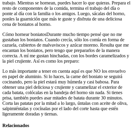
trabajo. Mientras se hornean, puedes hacer lo que quieras. Prepara el
resto de componentes de la comida, termina el trabajo del día o
ponte al día con la familia o los amigos. Luego, sácalas del horno,
ponles la guarnición que más te guste y disfruta de una deliciosa
cena de boniatos al horno.
Cómo hornear boniatosDurante mucho tiempo pensé que no me
gustaban los boniatos. Cuando crecía, sólo los comía en forma de
cazuela, cubiertos de malvaviscos y azúcar moreno. Resulta que me
encantan los boniatos, pero tengo que prepararlos de la manera
correcta. A mí me gustan hinchadas, con los bordes caramelizados y
la piel crujiente. Así es como los preparo:
Lo más importante a tener en cuenta aquí es que NO los envuelvo
en papel de aluminio. Si lo haces, la carne del boniato se seguirá
cocinando, pero la piel estará muy húmeda y casi babosa. Para
obtener una piel deliciosa y crujiente y caramelizar el exterior de
cada batata, colócalas en la bandeja del horno sin nada. Si tienes
prisa, también puedes asar mitades de batata durante 30 minutos.
Corta las patatas por la mitad a lo largo, úntalas con aceite de oliva,
salpimiéntalas y cocínalas por el lado del corte hasta que estén
ligeramente doradas y tiernas.
Relacionados