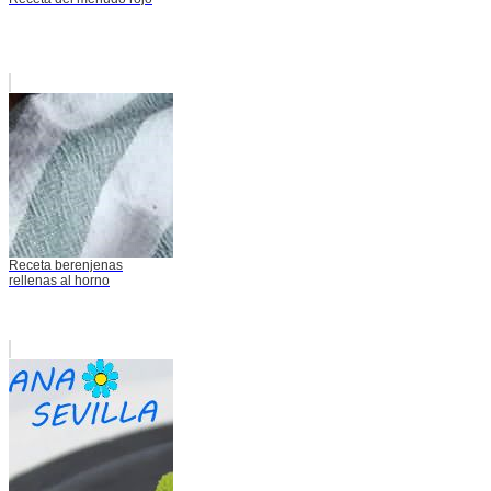
Receta berenjenas
rellenas al horno