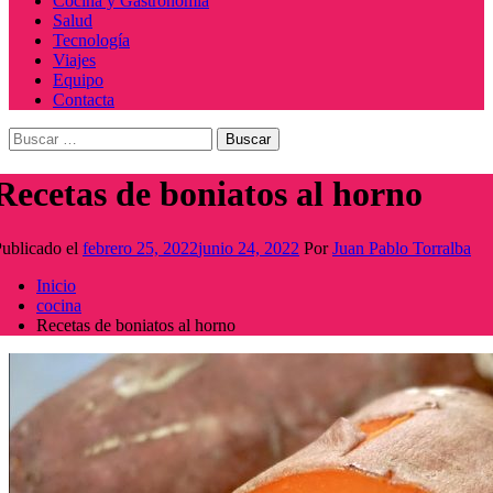
Cocina y Gastronomía
Salud
Tecnología
Viajes
Equipo
Contacta
Buscar:
Recetas de boniatos al horno
ublicado el
febrero 25, 2022
junio 24, 2022
Por
Juan Pablo Torralba
Inicio
cocina
Recetas de boniatos al horno