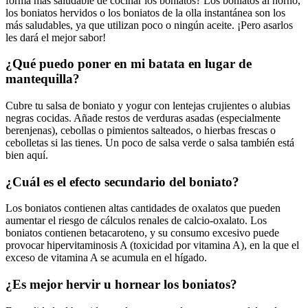
forma más saludable de cocinar los boniatos? Los boniatos al horno,
los boniatos hervidos o los boniatos de la olla instantánea son los
más saludables, ya que utilizan poco o ningún aceite. ¡Pero asarlos
les dará el mejor sabor!
¿Qué puedo poner en mi batata en lugar de
mantequilla?
Cubre tu salsa de boniato y yogur con lentejas crujientes o alubias
negras cocidas. Añade restos de verduras asadas (especialmente
berenjenas), cebollas o pimientos salteados, o hierbas frescas o
cebolletas si las tienes. Un poco de salsa verde o salsa también está
bien aquí.
¿Cuál es el efecto secundario del boniato?
Los boniatos contienen altas cantidades de oxalatos que pueden
aumentar el riesgo de cálculos renales de calcio-oxalato. Los
boniatos contienen betacaroteno, y su consumo excesivo puede
provocar hipervitaminosis A (toxicidad por vitamina A), en la que el
exceso de vitamina A se acumula en el hígado.
¿Es mejor hervir u hornear los boniatos?