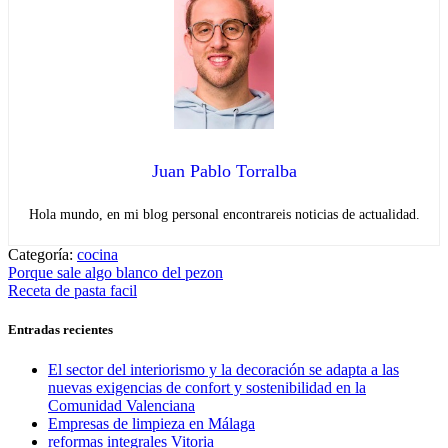
Juan Pablo Torralba
Hola mundo, en mi blog personal encontrareis noticias de actualidad.
Categoría:
cocina
Navegación
Entrada
Porque sale algo blanco del pezon
anterior:
Entrada
Receta de pasta facil
de
siguiente:
entradas
Entradas recientes
El sector del interiorismo y la decoración se adapta a las
nuevas exigencias de confort y sostenibilidad en la
Comunidad Valenciana
Empresas de limpieza en Málaga
reformas integrales Vitoria