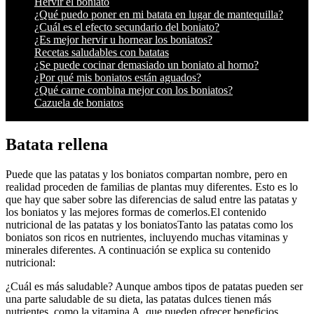
Hervir el boniato
¿Qué puedo poner en mi batata en lugar de mantequilla?
¿Cuál es el efecto secundario del boniato?
¿Es mejor hervir u hornear los boniatos?
Recetas saludables con batatas
¿Se puede cocinar demasiado un boniato al horno?
¿Por qué mis boniatos están aguados?
¿Qué carne combina mejor con los boniatos?
Cazuela de boniatos
Batata rellena
Puede que las patatas y los boniatos compartan nombre, pero en
realidad proceden de familias de plantas muy diferentes. Esto es lo
que hay que saber sobre las diferencias de salud entre las patatas y
los boniatos y las mejores formas de comerlos.El contenido
nutricional de las patatas y los boniatosTanto las patatas como los
boniatos son ricos en nutrientes, incluyendo muchas vitaminas y
minerales diferentes. A continuación se explica su contenido
nutricional:
¿Cuál es más saludable? Aunque ambos tipos de patatas pueden ser
una parte saludable de su dieta, las patatas dulces tienen más
nutrientes, como la vitamina A, que pueden ofrecer beneficios