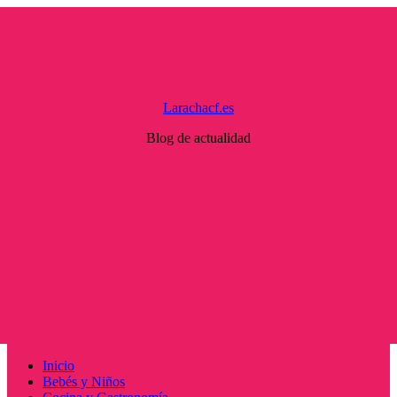
Saltar
al
contenido
Larachacf.es
Blog de actualidad
Menú
Inicio
principal
Bebés y Niños