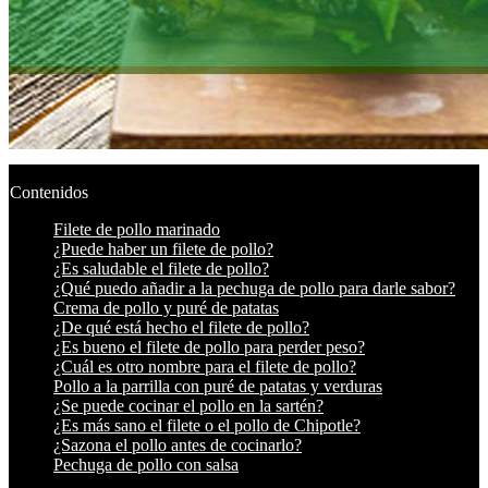
Contenidos
Filete de pollo marinado
¿Puede haber un filete de pollo?
¿Es saludable el filete de pollo?
¿Qué puedo añadir a la pechuga de pollo para darle sabor?
Crema de pollo y puré de patatas
¿De qué está hecho el filete de pollo?
¿Es bueno el filete de pollo para perder peso?
¿Cuál es otro nombre para el filete de pollo?
Pollo a la parrilla con puré de patatas y verduras
¿Se puede cocinar el pollo en la sartén?
¿Es más sano el filete o el pollo de Chipotle?
¿Sazona el pollo antes de cocinarlo?
Pechuga de pollo con salsa