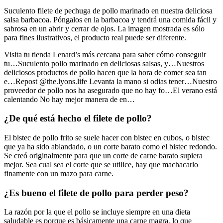
Suculento filete de pechuga de pollo marinado en nuestra deliciosa
salsa barbacoa. Póngalos en la barbacoa y tendrá una comida fácil y
sabrosa en un abrir y cerrar de ojos. La imagen mostrada es sólo
para fines ilustrativos, el producto real puede ser diferente.
Visita tu tienda Lenard’s más cercana para saber cómo conseguir
tu…Suculento pollo marinado en deliciosas salsas, y…Nuestros
deliciosos productos de pollo hacen que la hora de comer sea tan
e…Repost @the.lyons.life Levanta la mano si odias tener…Nuestro
proveedor de pollo nos ha asegurado que no hay fo…El verano está
calentando No hay mejor manera de en…
¿De qué está hecho el filete de pollo?
El bistec de pollo frito se suele hacer con bistec en cubos, o bistec
que ya ha sido ablandado, o un corte barato como el bistec redondo.
Se creó originalmente para que un corte de carne barato supiera
mejor. Sea cual sea el corte que se utilice, hay que machacarlo
finamente con un mazo para carne.
¿Es bueno el filete de pollo para perder peso?
La razón por la que el pollo se incluye siempre en una dieta
saludable es porque es básicamente una carne magra, lo que