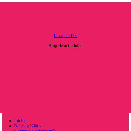
Saltar
al
contenido
Larachacf.es
Blog de actualidad
Menú
Inicio
principal
Bebés y Niños