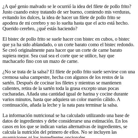
¿A qué genio malvado se le ocurrió la idea del filete de pollo frito?
Justo cuando estoy tratando de ser bueno, comiendo mis verduras,
evitando los dulces, la idea de hacer un filete de pollo frito se
apodera de mi cerebro y no lo suelta hasta que el acto está hecho.
Querido cerebro, ¿qué estás haciendo?
El bistec de pollo frito se suele hacer con bistec en cubos, o bistec
que ya ha sido ablandado, o un corte barato como el bistec redondo.
Se creó originalmente para hacer que un corte de carne barato
supiera mejor. Sea cual sea el corte que se utilice, hay que
machacarlo fino con un mazo de carne.
¿No se trata de la salsa? El filete de pollo frito suele servirse con una
cremosa salsa campestre, hecha con algunos de los restos de la
sartén. Después de cocinar los filetes y mientras se mantienen
calientes, retira de la sartén toda la grasa excepto unas pocas
cucharadas. Añada una cantidad igual de harina y cocine durante
varios minutos, hasta que adquiera un color marrón cálido. A
continuación, añada la leche y la nata para terminar la salsa.
La información nutricional se ha calculado utilizando una base de
datos de ingredientes y debe considerarse una estimación. En los
casos en los que se indican varias alternativas de ingredientes, se
calcula la nutrición del primero de ellos. No se incluyen las
guarniciones ni los ingredientes opcionales.