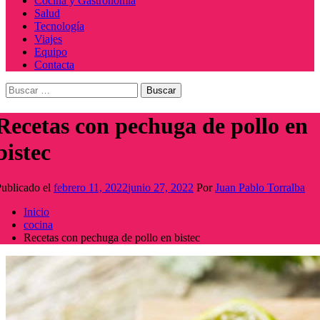
Cocina y Gastronomía
Salud
Tecnología
Viajes
Equipo
Contacta
Buscar:
Recetas con pechuga de pollo en
bistec
ublicado el
febrero 11, 2022
junio 27, 2022
Por
Juan Pablo Torralba
Inicio
cocina
Recetas con pechuga de pollo en bistec