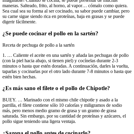
imaginable! Cuando se cocina, se puede presentar de muchas
maneras. Salteado, frito, al horno, al vapor… cómalo como quiera.
Sea cual sea su forma al ser cocinado, su sabor puede cambiar, pero
su carne sigue siendo rica en proteínas, baja en grasas y se puede
digerir fácilmente.
¿Se puede cocinar el pollo en la sartén?
Receta de pechuga de pollo a la sartén
1. … Caliente el aceite en una sartén y añada las pechugas de pollo
(con la piel hacia abajo, si tienen piel) y cocínelas durante 2-3
minutos o hasta que estén doradas. A continuación, darles la vuelta,
taparlas y cocinarlas por el otro lado durante 7-8 minutos o hasta que
estén bien hechas.
¿Es más sano el filete o el pollo de Chipotle?
BUEY. … Marinado con el mismo chile chipotle y asado a la
parrilla, el filete contiene sólo 10 calorías y miligramos de sodio
más, pero menos medio gramo de grasa y un gramo de grasa
saturada. Sin embargo, por su cantidad de proteínas y azúcares, el
pollo sigue teniendo una ligera ventaja.
¿Sazona el pollo antes de cocinarlo?