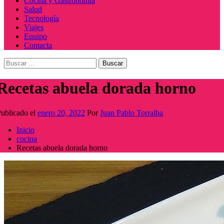
Cocina y Gastronomía
Salud
Tecnología
Viajes
Equipo
Contacta
Buscar:
Recetas abuela dorada horno
ublicado el
enero 20, 2022
Por
Juan Pablo Torralba
Inicio
cocina
Recetas abuela dorada horno