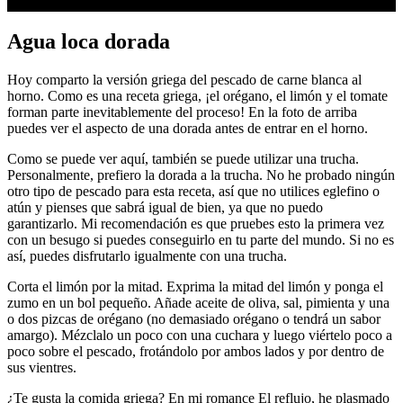
Agua loca dorada
Hoy comparto la versión griega del pescado de carne blanca al
horno. Como es una receta griega, ¡el orégano, el limón y el tomate
forman parte inevitablemente del proceso! En la foto de arriba
puedes ver el aspecto de una dorada antes de entrar en el horno.
Como se puede ver aquí, también se puede utilizar una trucha.
Personalmente, prefiero la dorada a la trucha. No he probado ningún
otro tipo de pescado para esta receta, así que no utilices eglefino o
atún y pienses que sabrá igual de bien, ya que no puedo
garantizarlo. Mi recomendación es que pruebes esto la primera vez
con un besugo si puedes conseguirlo en tu parte del mundo. Si no es
así, puedes disfrutarlo igualmente con una trucha.
Corta el limón por la mitad. Exprima la mitad del limón y ponga el
zumo en un bol pequeño. Añade aceite de oliva, sal, pimienta y una
o dos pizcas de orégano (no demasiado orégano o tendrá un sabor
amargo). Mézclalo un poco con una cuchara y luego viértelo poco a
poco sobre el pescado, frotándolo por ambos lados y por dentro de
sus vientres.
¿Te gusta la comida griega? En mi romance El reflujo, he plasmado