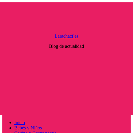
Saltar
al
contenido
Larachacf.es
Blog de actualidad
Menú
Inicio
principal
Bebés y Niños