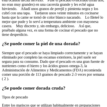
esta ocasión decidí hervirlo. Puse el pescado eviscerado (eran dos,
no eran muy grandes) en una cacerola grande y les eché agua
hirviendo. Añadí unos granos de perejil y pimienta negra y los
cubrí con una tapa. Tardaron unos veinte minutos en cocinarse
hasta que la carne se tornó de color blanco nacarado. Lo fileteé lo
mejor que pude y lo serví a temperatura ambiente con mayonesa
casera. Muy discreto y, sin embargo, delicioso. Así que,
pruébalo alguna vez, es una forma de cocinar el pescado que no
tiene desperdicio.
¿Se puede comer la piel de una dorada?
Siempre que el pescado se haya limpiado correctamente y se hayan
eliminado por completo las escamas exteriores, la piel suele ser
segura para su consumo. Dado que el pescado es una gran fuente de
nutrientes como el hierro y los ácidos grasos omega-3, la
Administración de Alimentos y Medicamentos (FDA) recomienda
comer una porción de 113 gramos de pescado 2-3 veces por semana
( 2 ).
¿Se puede comer dorada cruda?
Tipos de pescado
Entre los mariscos que se utilizan habitualmente en preparaciones