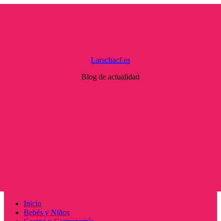
Saltar
al
contenido
Larachacf.es
Blog de actualidad
Menú
Inicio
principal
Bebés y Niños