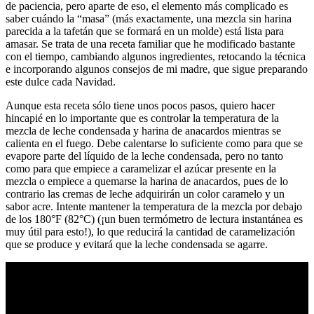
de paciencia, pero aparte de eso, el elemento más complicado es
saber cuándo la “masa” (más exactamente, una mezcla sin harina
parecida a la tafetán que se formará en un molde) está lista para
amasar. Se trata de una receta familiar que he modificado bastante
con el tiempo, cambiando algunos ingredientes, retocando la técnica
e incorporando algunos consejos de mi madre, que sigue preparando
este dulce cada Navidad.
Aunque esta receta sólo tiene unos pocos pasos, quiero hacer
hincapié en lo importante que es controlar la temperatura de la
mezcla de leche condensada y harina de anacardos mientras se
calienta en el fuego. Debe calentarse lo suficiente como para que se
evapore parte del líquido de la leche condensada, pero no tanto
como para que empiece a caramelizar el azúcar presente en la
mezcla o empiece a quemarse la harina de anacardos, pues de lo
contrario las cremas de leche adquirirán un color caramelo y un
sabor acre. Intente mantener la temperatura de la mezcla por debajo
de los 180°F (82°C) (¡un buen termómetro de lectura instantánea es
muy útil para esto!), lo que reducirá la cantidad de caramelización
que se produce y evitará que la leche condensada se agarre.