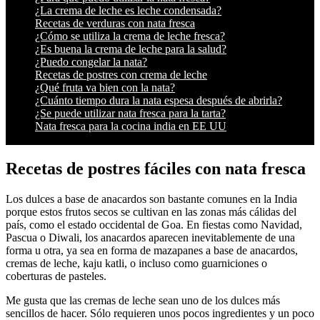
¿La crema de leche es leche condensada?
Recetas de verduras con nata fresca
¿Cómo se utiliza la crema de leche fresca?
¿Es buena la crema de leche para la salud?
¿Puedo congelar la nata?
Recetas de postres con crema de leche
¿Qué fruta va bien con la nata?
¿Cuánto tiempo dura la nata espesa después de abrirla?
¿Se puede utilizar nata fresca para la tarta?
Nata fresca para la cocina india en EE UU
Recetas de postres fáciles con nata fresca
Los dulces a base de anacardos son bastante comunes en la India
porque estos frutos secos se cultivan en las zonas más cálidas del
país, como el estado occidental de Goa. En fiestas como Navidad,
Pascua o Diwali, los anacardos aparecen inevitablemente de una
forma u otra, ya sea en forma de mazapanes a base de anacardos,
cremas de leche, kaju katli, o incluso como guarniciones o
coberturas de pasteles.
Me gusta que las cremas de leche sean uno de los dulces más
sencillos de hacer. Sólo requieren unos pocos ingredientes y un poco