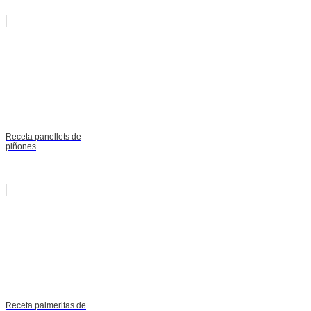
Receta panellets de
piñones
Receta palmeritas de