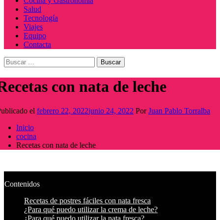
Cocina y Gastronomía
Salud
Tecnología
Viajes
Equipo
Contacta
Buscar:
Recetas con nata de leche
ublicado el
febrero 22, 2022
junio 24, 2022
Por
Juan Pablo Torralba
Inicio
cocina
Recetas con nata de leche
Contenidos
Recetas de postres fáciles con nata fresca
¿Para qué puedo utilizar la crema de leche?
¿Para qué puedo utilizar la nata fresca?