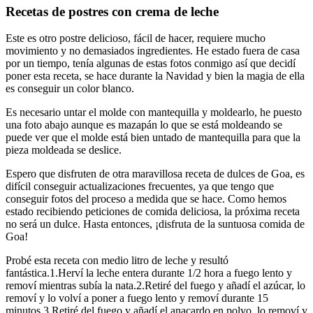
Recetas de postres con crema de leche
Este es otro postre delicioso, fácil de hacer, requiere mucho
movimiento y no demasiados ingredientes. He estado fuera de casa
por un tiempo, tenía algunas de estas fotos conmigo así que decidí
poner esta receta, se hace durante la Navidad y bien la magia de ella
es conseguir un color blanco.
Es necesario untar el molde con mantequilla y moldearlo, he puesto
una foto abajo aunque es mazapán lo que se está moldeando se
puede ver que el molde está bien untado de mantequilla para que la
pieza moldeada se deslice.
Espero que disfruten de otra maravillosa receta de dulces de Goa, es
difícil conseguir actualizaciones frecuentes, ya que tengo que
conseguir fotos del proceso a medida que se hace. Como hemos
estado recibiendo peticiones de comida deliciosa, la próxima receta
no será un dulce. Hasta entonces, ¡disfruta de la suntuosa comida de
Goa!
Probé esta receta con medio litro de leche y resultó
fantástica.1.Herví la leche entera durante 1/2 hora a fuego lento y
removí mientras subía la nata.2.Retiré del fuego y añadí el azúcar, lo
removí y lo volví a poner a fuego lento y removí durante 15
minutos.3.Retiré del fuego y añadí el anacardo en polvo, lo removí y