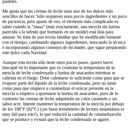
pasteles.
Me gusta que las cremas de leche sean uno de los dulces más
sencillos de hacer. Sólo requieren unos pocos ingredientes y un poco
de paciencia, pero aparte de eso, el elemento más complicado es
saber cuándo la “masa” (más exactamente, una mezcla sin harina
parecida a la tafetán que formarás en un molde) está lista para
amasar. Se trata de una receta familiar que he modificado bastante
con el tiempo, cambiando algunos ingredientes, retocando la técnica
e incorporando algunos consejos de mi madre, que sigue preparando
este dulce cada Navidad.
Aunque esta receta sólo tiene unos pocos pasos, quiero hacer
hincapié en lo importante que es controlar la temperatura de la
mezcla de leche condensada y harina de anacardos mientras se
calienta en el fuego. Debe calentarse lo suficiente como para que se
evapore parte del líquido de la leche condensada, pero no tanto
como para que empiece a caramelizar el azúcar presente en la
mezcla o empiece a quemarse la harina de anacardos, pues de lo
contrario las cremas de leche adquirirán un color caramelo y un
sabor acre. Intente mantener la temperatura de la mezcla por debajo
de los 180°F (82°C) (¡un buen termómetro de lectura instantánea es
muy útil para esto!), lo que reducirá la cantidad de caramelización
que se produce y evitará que la leche condensada se agarre.