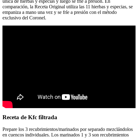
única de hierbas y especias y luego se fríe a presión. En
comparación, la Receta Original utiliza las 11 hierbas y especias, se
empaniza a mano una vez y se fríe a presión con el método
exclusivo del Coronel.
Receta de Kfc filtrada
Prepare los 3 recubrimientos/marinados por separado mezclándolos
en cuencos individuales. Los marinados 1 y 3 son recubrimientos