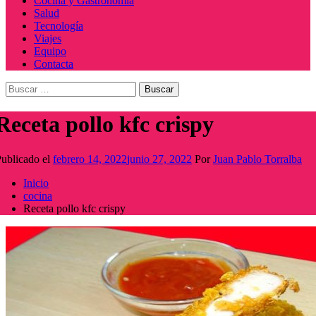
Cocina y Gastronomía
Salud
Tecnología
Viajes
Equipo
Contacta
Buscar:
Receta pollo kfc crispy
ublicado el
febrero 14, 2022
junio 27, 2022
Por
Juan Pablo Torralba
Inicio
cocina
Receta pollo kfc crispy