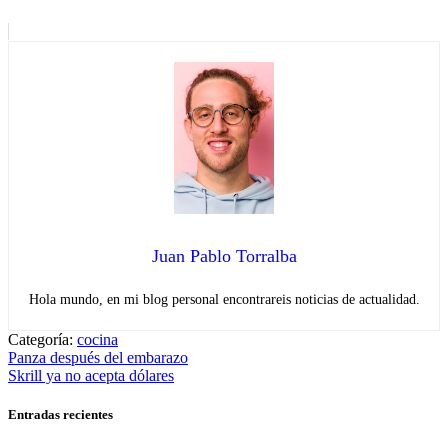
Juan Pablo Torralba
Hola mundo, en mi blog personal encontrareis noticias de actualidad.
Categoría:
cocina
Navegación
Entrada
Panza después del embarazo
anterior:
Entrada
Skrill ya no acepta dólares
de
siguiente:
entradas
Entradas recientes