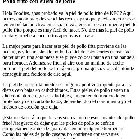
Pollo frito con suero de leche
Hola Foodies, ¿has probado ya la piel de pollo frito de KFC? Aquí
hemos encontrado dos sencillas recetas para que puedas recrear este
tentempié tan adictivo en casa. Te va a encantar esta crujiente piel de
pollo frito porque es muy fácil de hacer. No tire más la piel de pollo
cruda y pruebe a hacer estos aperitivos en casa.
La mejor parte para hacer esta piel de pollo frita proviene de las
pechugas y los muslos de pollo. La piel de estos cortes es más fácil
de retirar en una sola pieza y se puede colocar plana en una bandeja
para hornear. Además, se fríen al aire con un mínimo de aceite
porque la piel del pollo se freirá en su propia grasa. Consulta dónde
conseguir una freidora de aire aquí.
La piel de pollo frita puede ser un gran aperitivo crujiente para las
dietas ceto bajas en carbohidratos. Estas pieles de pollo tienen un
alto contenido en grasas saludables, un contenido moderado en
proteínas y cero carbohidratos, dependiendo del condimento y del
método de cocción que elija.
¡Esta receta será lo que buscas si eres uno de esos amantes del pollo
frito! Asegúrate de dejar que las pieles de pollo se enfríen
completamente antes de guardarlas en un recipiente hermético.
Como las pieles de pollo caseras no contienen conservantes,