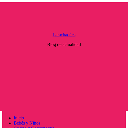
Saltar
al
contenido
Larachacf.es
Blog de actualidad
Menú
Inicio
principal
Bebés y Niños