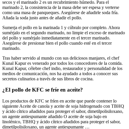
secos y el marinado 2 es un recubrimiento húmedo. Para el
marinado 2, la consistencia de la masa debe ser espesa y verterse
como una masa de panqueques. Asegúrese de añadirle soda fría.
Añada la soda justo antes de añadir el pollo.
Sumerja el pollo en la marinada 1 y cúbralo por completo. Ahora
sumérjalo en el segundo marinado, no limpie el exceso de marinado
del pollo y sumérjalo inmediatamente en el tercer marinado.
Asegúrese de presionar bien el pollo cuando esté en el tercer
marinado.
Tras haber servido al mundo con sus deliciosos manjares, el chef
Kunal Kapur es venerado por todos los conocedores de la comida.
Kunal Kapur, célebre chef indio, restaurador y personalidad de los
medios de comunicación, nos ha ayudado a todos a conocer sus
secretos culinarios a través de sus libros de cocina.
¿El pollo de KFC se fríe en aceite?
Los productos de KFC se fríen en aceite que puede contener lo
siguiente Aceite de canola y aceite de soja hidrogenado con TBHQ
y ácido cítrico añadidos para proteger el sabor, dimetilpolisiloxano,
un agente antiespumante añadido O aceite de soja bajo en
linolénico, TBHQ y ácido cítrico añadidos para proteger el sabor,
dimetilpolisiloxano, un agente antiespumante …