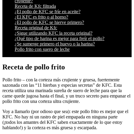
crujiente?
Receta de Kfc filtrada
¿El pollo de KFC se fríe en aceite?
¿El KFC es frito o al horno?
¿El pollo de KFC se hierve primero?
Receta original de Kfc
¿Sigue utilizando KFC la receta original?
¿Qué tipo de harina es mejor para freír el pollo?
¿Se sumerge primero el huevo o la harina?
Pollo frito con suero de leche
Receta de pollo frito
Pollo frito – con la corteza más crujiente y gruesa, fuertemente
sazonada con las “11 hierbas y especias secretas” de KFC. Esta
receta utiliza una marinada sureña de suero de leche para que la
carne quede jugosa hasta el final, y un truco secreto para empanar el
pollo frito con una corteza ultra crujiente.
Voy a llamarlo (por odioso que sea): este pollo frito es mejor que el
KFC. No hay ni un rastro de piel empapada en ninguna parte
(¡todos los amantes del KFC saben exactamente de lo que estoy
hablando!) y la corteza es más gruesa y escarpada.