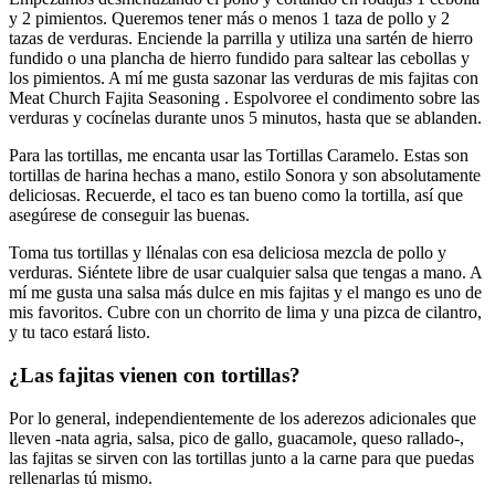
y 2 pimientos. Queremos tener más o menos 1 taza de pollo y 2
tazas de verduras. Enciende la parrilla y utiliza una sartén de hierro
fundido o una plancha de hierro fundido para saltear las cebollas y
los pimientos. A mí me gusta sazonar las verduras de mis fajitas con
Meat Church Fajita Seasoning . Espolvoree el condimento sobre las
verduras y cocínelas durante unos 5 minutos, hasta que se ablanden.
Para las tortillas, me encanta usar las Tortillas Caramelo. Estas son
tortillas de harina hechas a mano, estilo Sonora y son absolutamente
deliciosas. Recuerde, el taco es tan bueno como la tortilla, así que
asegúrese de conseguir las buenas.
Toma tus tortillas y llénalas con esa deliciosa mezcla de pollo y
verduras. Siéntete libre de usar cualquier salsa que tengas a mano. A
mí me gusta una salsa más dulce en mis fajitas y el mango es uno de
mis favoritos. Cubre con un chorrito de lima y una pizca de cilantro,
y tu taco estará listo.
¿Las fajitas vienen con tortillas?
Por lo general, independientemente de los aderezos adicionales que
lleven -nata agria, salsa, pico de gallo, guacamole, queso rallado-,
las fajitas se sirven con las tortillas junto a la carne para que puedas
rellenarlas tú mismo.