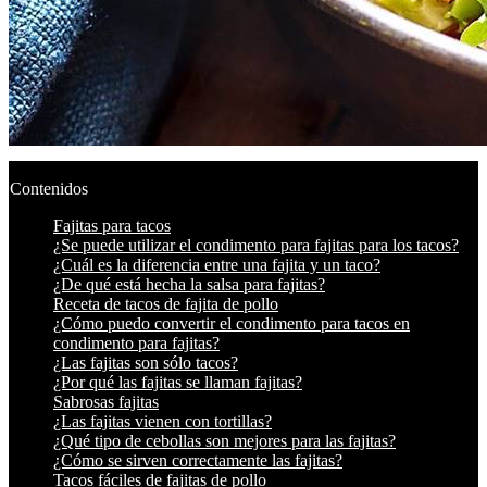
Contenidos
Fajitas para tacos
¿Se puede utilizar el condimento para fajitas para los tacos?
¿Cuál es la diferencia entre una fajita y un taco?
¿De qué está hecha la salsa para fajitas?
Receta de tacos de fajita de pollo
¿Cómo puedo convertir el condimento para tacos en
condimento para fajitas?
¿Las fajitas son sólo tacos?
¿Por qué las fajitas se llaman fajitas?
Sabrosas fajitas
¿Las fajitas vienen con tortillas?
¿Qué tipo de cebollas son mejores para las fajitas?
¿Cómo se sirven correctamente las fajitas?
Tacos fáciles de fajitas de pollo