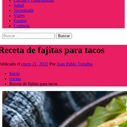
Cocina y Gastronomía
Salud
Tecnología
Viajes
Equipo
Contacta
Buscar:
Receta de fajitas para tacos
ublicado el
enero 21, 2022
Por
Juan Pablo Torralba
Inicio
cocina
Receta de fajitas para tacos