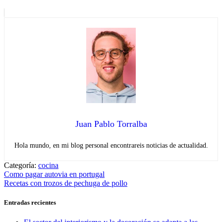
Juan Pablo Torralba
Hola mundo, en mi blog personal encontrareis noticias de actualidad.
Categoría:
cocina
Navegación
Entrada
Como pagar autovia en portugal
anterior:
Entrada
Recetas con trozos de pechuga de pollo
de
siguiente:
entradas
Entradas recientes