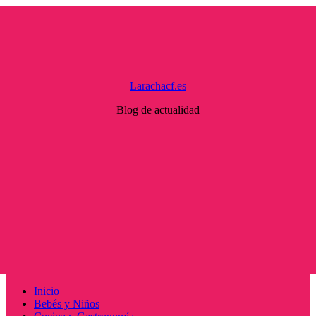
Saltar
al
contenido
Larachacf.es
Blog de actualidad
Menú
Inicio
principal
Bebés y Niños