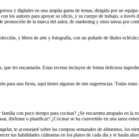
resos y digitales en una amplia gama de temas, dirigida por un equipo
 con los autores para apoyar su oficio, y su cuerpo de trabajo, a través
 de promoción de la marca del autor, de marketing y otras tareas por cont
ección, y libros de arte y fotografía, con un puñado de títulos eclécti
vas, que les encantarán. Estas recetas incluyen de forma deliciosa ingred
ón para una fiesta, aquí tienes algunas de mis sugerencias. Todas estas
 familia con poco tiempo para cocinar? ¿Se encuentra atrapado en la r
ar, disfrutar o planificar? ¿Cocinar se ha convertido en una tarea estr
ongelar, te aconsejaré sobre las compras semanales de alimentos, los ele
recer tus habilidades culinarias en los platos de cada día y te harán ahor