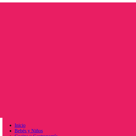
Saltar
al
contenido
Menú
Inicio
principal
Bebés y Niños