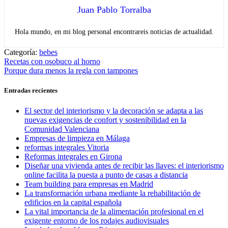
Juan Pablo Torralba
Hola mundo, en mi blog personal encontrareis noticias de actualidad.
Categoría:
bebes
Navegación
Entrada
Recetas con osobuco al horno
anterior:
Entrada
Porque dura menos la regla con tampones
de
siguiente:
entradas
Entradas recientes
El sector del interiorismo y la decoración se adapta a las
nuevas exigencias de confort y sostenibilidad en la
Comunidad Valenciana
Empresas de limpieza en Málaga
reformas integrales Vitoria
Reformas integrales en Girona
Diseñar una vivienda antes de recibir las llaves: el interiorismo
online facilita la puesta a punto de casas a distancia
Team building para empresas en Madrid
La transformación urbana mediante la rehabilitación de
edificios en la capital española
La vital importancia de la alimentación profesional en el
exigente entorno de los rodajes audiovisuales