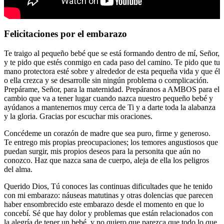
Felicitaciones por el embarazo
Te traigo al pequeño bebé que se está formando dentro de mí, Señor,
y te pido que estés conmigo en cada paso del camino. Te pido que tu
mano protectora esté sobre y alrededor de esta pequeña vida y que él
o ella crezca y se desarrolle sin ningún problema o complicación.
Prepárame, Señor, para la maternidad. Prepáranos a AMBOS para el
cambio que va a tener lugar cuando nazca nuestro pequeño bebé y
ayúdanos a mantenernos muy cerca de Ti y a darte toda la alabanza
y la gloria. Gracias por escuchar mis oraciones.
Concédeme un corazón de madre que sea puro, firme y generoso.
Te entrego mis propias preocupaciones; los temores angustiosos que
puedan surgir, mis propios deseos para la personita que aún no
conozco. Haz que nazca sana de cuerpo, aleja de ella los peligros
del alma.
Querido Dios, Tú conoces las continuas dificultades que he tenido
con mi embarazo: náuseas matutinas y otras dolencias que parecen
haber ensombrecido este embarazo desde el momento en que lo
concebí. Sé que hay dolor y problemas que están relacionados con
la alegría de tener un bebé, y no quiero que parezca que todo lo que