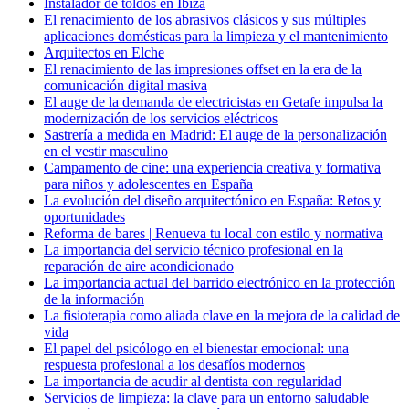
Instalador de toldos en Ibiza
El renacimiento de los abrasivos clásicos y sus múltiples
aplicaciones domésticas para la limpieza y el mantenimiento
Arquitectos en Elche
El renacimiento de las impresiones offset en la era de la
comunicación digital masiva
El auge de la demanda de electricistas en Getafe impulsa la
modernización de los servicios eléctricos
Sastrería a medida en Madrid: El auge de la personalización
en el vestir masculino
Campamento de cine: una experiencia creativa y formativa
para niños y adolescentes en España
La evolución del diseño arquitectónico en España: Retos y
oportunidades
Reforma de bares | Renueva tu local con estilo y normativa
La importancia del servicio técnico profesional en la
reparación de aire acondicionado
La importancia actual del barrido electrónico en la protección
de la información
La fisioterapia como aliada clave en la mejora de la calidad de
vida
El papel del psicólogo en el bienestar emocional: una
respuesta profesional a los desafíos modernos
La importancia de acudir al dentista con regularidad
Servicios de limpieza: la clave para un entorno saludable