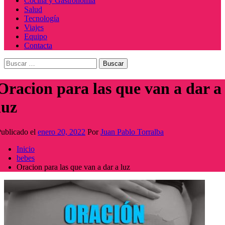
Cocina y Gastronomía
Salud
Tecnología
Viajes
Equipo
Contacta
Buscar:
Oracion para las que van a dar a
luz
ublicado el
enero 20, 2022
Por
Juan Pablo Torralba
Inicio
bebes
Oracion para las que van a dar a luz