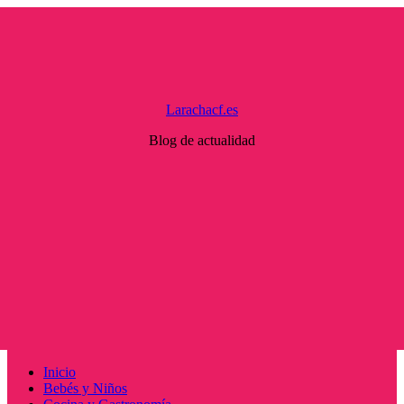
Saltar
al
contenido
Larachacf.es
Blog de actualidad
Menú
Inicio
principal
Bebés y Niños