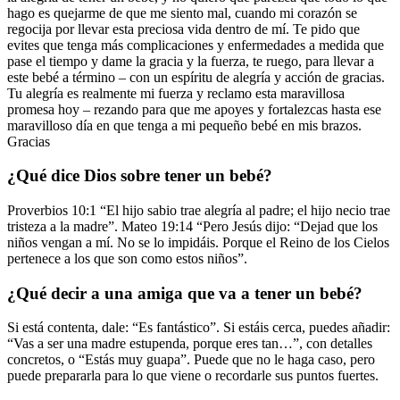
hago es quejarme de que me siento mal, cuando mi corazón se
regocija por llevar esta preciosa vida dentro de mí. Te pido que
evites que tenga más complicaciones y enfermedades a medida que
pase el tiempo y dame la gracia y la fuerza, te ruego, para llevar a
este bebé a término – con un espíritu de alegría y acción de gracias.
Tu alegría es realmente mi fuerza y reclamo esta maravillosa
promesa hoy – rezando para que me apoyes y fortalezcas hasta ese
maravilloso día en que tenga a mi pequeño bebé en mis brazos.
Gracias
¿Qué dice Dios sobre tener un bebé?
Proverbios 10:1 “El hijo sabio trae alegría al padre; el hijo necio trae
tristeza a la madre”. Mateo 19:14 “Pero Jesús dijo: “Dejad que los
niños vengan a mí. No se lo impidáis. Porque el Reino de los Cielos
pertenece a los que son como estos niños”.
¿Qué decir a una amiga que va a tener un bebé?
Si está contenta, dale: “Es fantástico”. Si estáis cerca, puedes añadir:
“Vas a ser una madre estupenda, porque eres tan…”, con detalles
concretos, o “Estás muy guapa”. Puede que no le haga caso, pero
puede prepararla para lo que viene o recordarle sus puntos fuertes.