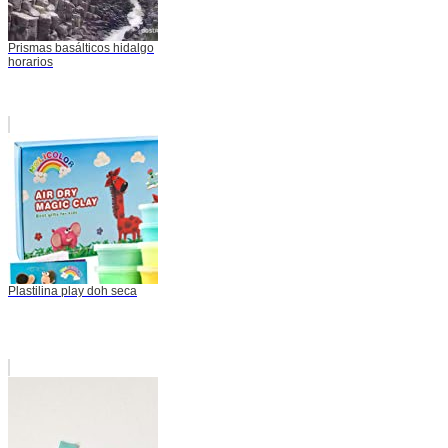
Prismas basálticos hidalgo
horarios
Plastilina play doh seca