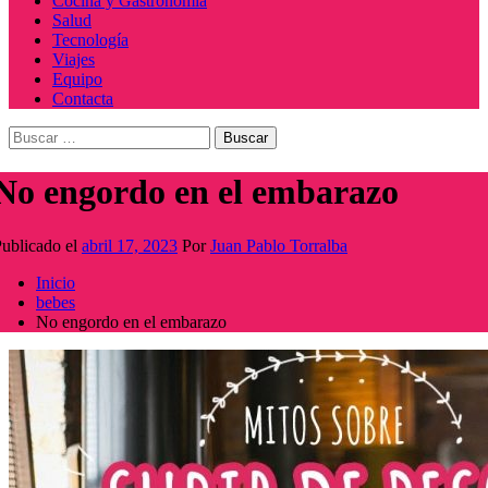
Cocina y Gastronomía
Salud
Tecnología
Viajes
Equipo
Contacta
Buscar:
No engordo en el embarazo
ublicado el
abril 17, 2023
Por
Juan Pablo Torralba
Inicio
bebes
No engordo en el embarazo