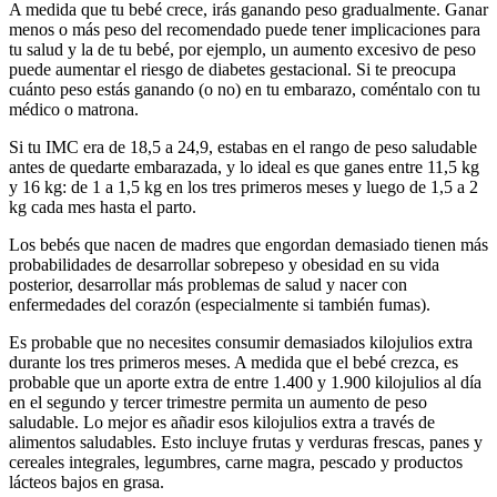
A medida que tu bebé crece, irás ganando peso gradualmente. Ganar
menos o más peso del recomendado puede tener implicaciones para
tu salud y la de tu bebé, por ejemplo, un aumento excesivo de peso
puede aumentar el riesgo de diabetes gestacional. Si te preocupa
cuánto peso estás ganando (o no) en tu embarazo, coméntalo con tu
médico o matrona.
Si tu IMC era de 18,5 a 24,9, estabas en el rango de peso saludable
antes de quedarte embarazada, y lo ideal es que ganes entre 11,5 kg
y 16 kg: de 1 a 1,5 kg en los tres primeros meses y luego de 1,5 a 2
kg cada mes hasta el parto.
Los bebés que nacen de madres que engordan demasiado tienen más
probabilidades de desarrollar sobrepeso y obesidad en su vida
posterior, desarrollar más problemas de salud y nacer con
enfermedades del corazón (especialmente si también fumas).
Es probable que no necesites consumir demasiados kilojulios extra
durante los tres primeros meses. A medida que el bebé crezca, es
probable que un aporte extra de entre 1.400 y 1.900 kilojulios al día
en el segundo y tercer trimestre permita un aumento de peso
saludable. Lo mejor es añadir esos kilojulios extra a través de
alimentos saludables. Esto incluye frutas y verduras frescas, panes y
cereales integrales, legumbres, carne magra, pescado y productos
lácteos bajos en grasa.