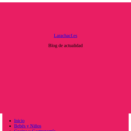
Saltar
al
contenido
Larachacf.es
Blog de actualidad
Menú
Inicio
principal
Bebés y Niños