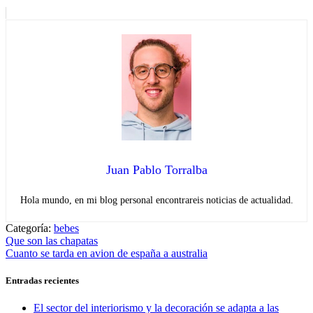
Juan Pablo Torralba
Hola mundo, en mi blog personal encontrareis noticias de actualidad.
Categoría:
bebes
Navegación
Entrada
Que son las chapatas
anterior:
Entrada
Cuanto se tarda en avion de españa a australia
de
siguiente:
entradas
Entradas recientes
El sector del interiorismo y la decoración se adapta a las