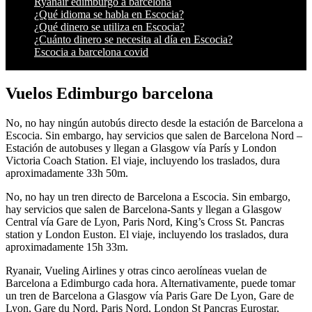
Ryanair edimburgo a barcelona
¿Qué idioma se habla en Escocia?
¿Qué dinero se utiliza en Escocia?
¿Cuánto dinero se necesita al día en Escocia?
Escocia a barcelona covid
Vuelos Edimburgo barcelona
No, no hay ningún autobús directo desde la estación de Barcelona a
Escocia. Sin embargo, hay servicios que salen de Barcelona Nord –
Estación de autobuses y llegan a Glasgow vía París y London
Victoria Coach Station. El viaje, incluyendo los traslados, dura
aproximadamente 33h 50m.
No, no hay un tren directo de Barcelona a Escocia. Sin embargo,
hay servicios que salen de Barcelona-Sants y llegan a Glasgow
Central vía Gare de Lyon, Paris Nord, King’s Cross St. Pancras
station y London Euston. El viaje, incluyendo los traslados, dura
aproximadamente 15h 33m.
Ryanair, Vueling Airlines y otras cinco aerolíneas vuelan de
Barcelona a Edimburgo cada hora. Alternativamente, puede tomar
un tren de Barcelona a Glasgow vía Paris Gare De Lyon, Gare de
Lyon, Gare du Nord, Paris Nord, London St Pancras Eurostar,