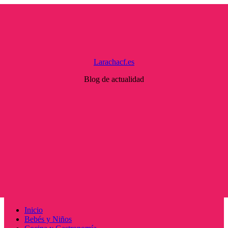
Saltar
al
contenido
Larachacf.es
Blog de actualidad
Menú
Inicio
principal
Bebés y Niños