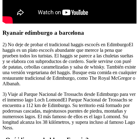
Ryanair edimburgo a barcelona
2) No deje de probar el tradicional haggis escocés en EdimburgoEl
haggis es un plato escocés abundante que merece la pena que
prueben todos los turistas. El haggis se parece a las chuletas sueltas
y se elabora con subproductos de cordero. Suele servirse con puré
de patatas, cebollas caramelizadas y salsa de whisky. También existe
una versión vegetariana del haggis. Busque esta comida en cualquier
restaurante tradicional de Edimburgo, como The Royal McGregor o
Albanah.
3) Viaje al Parque Nacional de Trossachs desde Edimburgo para ver
el inmenso lago Loch LomondEl Parque Nacional de Trossachs se
encuentra a 112 km de Edimburgo. Su territorio está formado por
poderosas cascadas, majestuosos puentes de piedra, montañas y
numerosos lagos. El más famoso de ellos es el lago Lomond. Su
longitud alcanza los 38 kilómetros, y supera incluso al famoso Lago
Ness.