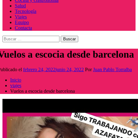
Cocina y Gastronomía
Salud
Tecnología
Viajes
Equipo
Contacta
Buscar:
Vuelos a escocia desde barcelona
ublicado el
febrero 24, 2022
junio 24, 2022
Por
Juan Pablo Torralba
Inicio
viajes
Vuelos a escocia desde barcelona