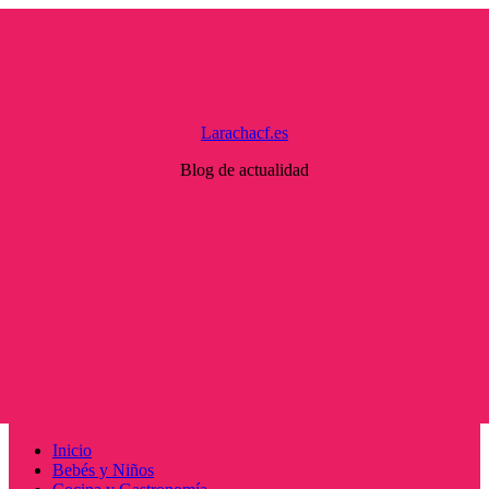
Saltar
al
contenido
Larachacf.es
Blog de actualidad
Menú
Inicio
principal
Bebés y Niños