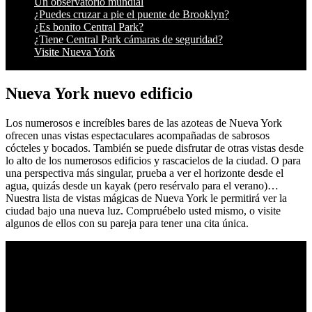
Un observatorio mundial
¿Puedes cruzar a pie el puente de Brooklyn?
¿Es bonito Central Park?
¿Tiene Central Park cámaras de seguridad?
Visite Nueva York
Nueva York nuevo edificio
Los numerosos e increíbles bares de las azoteas de Nueva York
ofrecen unas vistas espectaculares acompañadas de sabrosos
cócteles y bocados. También se puede disfrutar de otras vistas desde
lo alto de los numerosos edificios y rascacielos de la ciudad. O para
una perspectiva más singular, prueba a ver el horizonte desde el
agua, quizás desde un kayak (pero resérvalo para el verano)…
Nuestra lista de vistas mágicas de Nueva York le permitirá ver la
ciudad bajo una nueva luz. Compruébelo usted mismo, o visite
algunos de ellos con su pareja para tener una cita única.