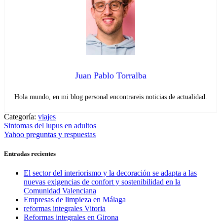
Juan Pablo Torralba
Hola mundo, en mi blog personal encontrareis noticias de actualidad.
Categoría:
viajes
Navegación
Entrada
Sintomas del lupus en adultos
anterior:
Entrada
Yahoo preguntas y respuestas
de
siguiente:
entradas
Entradas recientes
El sector del interiorismo y la decoración se adapta a las
nuevas exigencias de confort y sostenibilidad en la
Comunidad Valenciana
Empresas de limpieza en Málaga
reformas integrales Vitoria
Reformas integrales en Girona