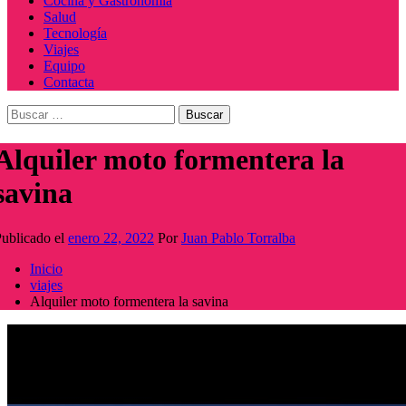
Cocina y Gastronomía
Salud
Tecnología
Viajes
Equipo
Contacta
Buscar:
Alquiler moto formentera la
savina
ublicado el
enero 22, 2022
Por
Juan Pablo Torralba
Inicio
viajes
Alquiler moto formentera la savina