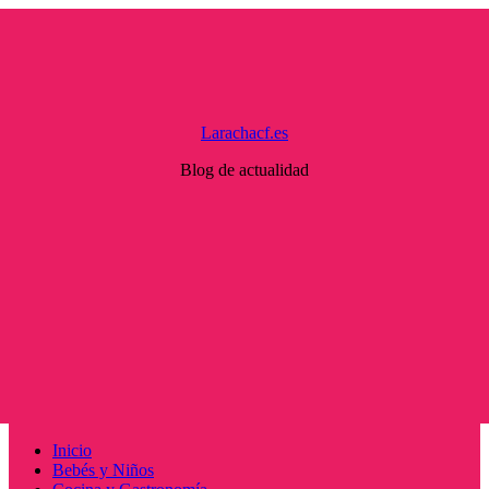
Saltar
al
contenido
Larachacf.es
Blog de actualidad
Menú
Inicio
principal
Bebés y Niños