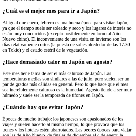
¿Cuál es el mejor mes para ir a Japón?
Al igual que enero, febrero es una buena época para visitar Japón,
ya que el tiempo suele ser soleado y seco y los lugares de interés no
están muy concurridos (excepto posiblemente en torno al Año
Nuevo chino). El inconveniente de una visita en invierno son los
días relativamente cortos (la puesta de sol es alrededor de las 17:30
en Tokio) y el estado estéril de la vegetación.
¿Hace demasiado calor en Japón en agosto?
Este mes tiene fama de ser el más caluroso de Japón. Las
temperaturas medias son similares a las de julio, pero suelen ser un
par de grados más cálidas en general. Pero lo que hace que el mes
sea increíblemente caluroso es la humedad. Agosto tiende a ser muy
húmedo y suele ser la temporada de tifones en Japón.
¿Cuándo hay que evitar Japón?
Épocas de mucho trabajo: los japoneses son apasionados de los
viajes y suelen hacerlo al mismo tiempo, lo que provoca que los
trenes y los hoteles estén abarrotados. Las peores épocas para viajar
son las de Año Nuevo, de finales de diciembre al 4 de enero; la