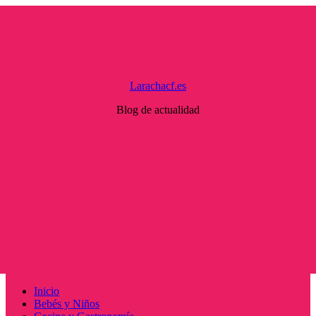
Saltar
al
contenido
Larachacf.es
Blog de actualidad
Menú
Inicio
principal
Bebés y Niños