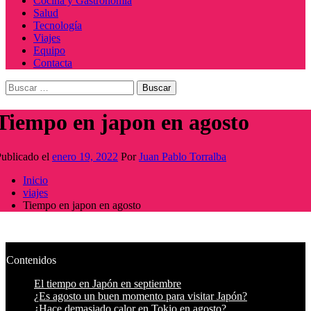
Cocina y Gastronomía
Salud
Tecnología
Viajes
Equipo
Contacta
Buscar:
Tiempo en japon en agosto
ublicado el
enero 19, 2022
Por
Juan Pablo Torralba
Inicio
viajes
Tiempo en japon en agosto
Contenidos
El tiempo en Japón en septiembre
¿Es agosto un buen momento para visitar Japón?
¿Hace demasiado calor en Tokio en agosto?