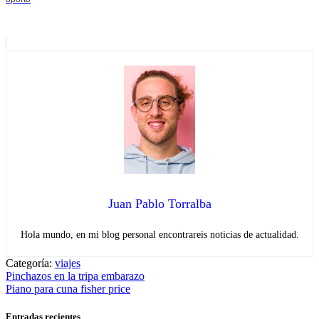
Juan Pablo Torralba
Hola mundo, en mi blog personal encontrareis noticias de actualidad.
Categoría:
viajes
Navegación
Entrada
Pinchazos en la tripa embarazo
anterior:
Entrada
Piano para cuna fisher price
de
siguiente:
entradas
Entradas recientes