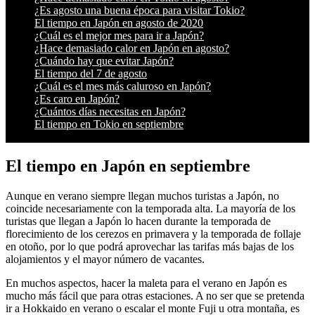
¿Es agosto una buena época para visitar Tokio?
El tiempo en Japón en agosto de 2020
¿Cuál es el mejor mes para ir a Japón?
¿Hace demasiado calor en Japón en agosto?
¿Cuándo hay que evitar Japón?
El tiempo del 7 de agosto
¿Cuál es el mes más caluroso en Japón?
¿Es caro en Japón?
¿Cuántos días necesitas en Japón?
El tiempo en Tokio en septiembre
El tiempo en Japón en septiembre
Aunque en verano siempre llegan muchos turistas a Japón, no
coincide necesariamente con la temporada alta. La mayoría de los
turistas que llegan a Japón lo hacen durante la temporada de
florecimiento de los cerezos en primavera y la temporada de follaje
en otoño, por lo que podrá aprovechar las tarifas más bajas de los
alojamientos y el mayor número de vacantes.
En muchos aspectos, hacer la maleta para el verano en Japón es
mucho más fácil que para otras estaciones. A no ser que se pretenda
ir a Hokkaido en verano o escalar el monte Fuji u otra montaña, es