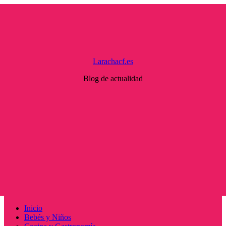
Saltar
al
contenido
Larachacf.es
Blog de actualidad
Menú
Inicio
principal
Bebés y Niños