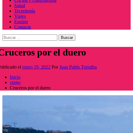
Cocina y Gastronomía
Salud
Tecnología
Viajes
Equipo
Contacta
Buscar:
Cruceros por el duero
ublicado el
enero 19, 2022
Por
Juan Pablo Torralba
Inicio
viajes
Cruceros por el duero