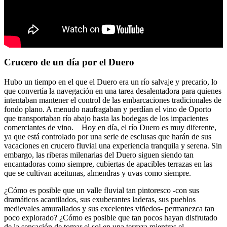
Crucero de un día por el Duero
Hubo un tiempo en el que el Duero era un río salvaje y precario, lo
que convertía la navegación en una tarea desalentadora para quienes
intentaban mantener el control de las embarcaciones tradicionales de
fondo plano. A menudo naufragaban y perdían el vino de Oporto
que transportaban río abajo hasta las bodegas de los impacientes
comerciantes de vino. Hoy en día, el río Duero es muy diferente,
ya que está controlado por una serie de esclusas que harán de sus
vacaciones en crucero fluvial una experiencia tranquila y serena. Sin
embargo, las riberas milenarias del Duero siguen siendo tan
encantadoras como siempre, cubiertas de apacibles terrazas en las
que se cultivan aceitunas, almendras y uvas como siempre.
¿Cómo es posible que un valle fluvial tan pintoresco -con sus
dramáticos acantilados, sus exuberantes laderas, sus pueblos
medievales amurallados y sus excelentes viñedos- permanezca tan
poco explorado? ¿Cómo es posible que tan pocos hayan disfrutado
de la sensación de tomar el sol en una terraza mientras el