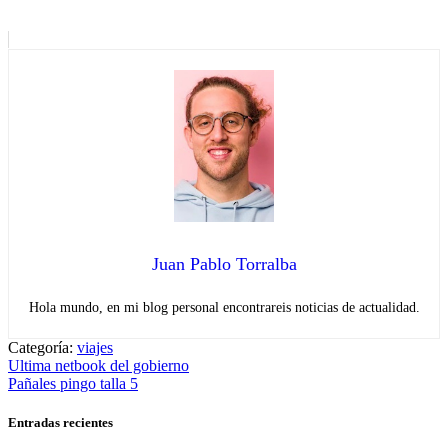
Juan Pablo Torralba
Hola mundo, en mi blog personal encontrareis noticias de actualidad.
Categoría:
viajes
Navegación
Entrada
Ultima netbook del gobierno
anterior:
Entrada
Pañales pingo talla 5
de
siguiente:
entradas
Entradas recientes