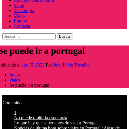
Cocina y Gastronomía
Salud
Tecnología
Viajes
Equipo
Contacta
Buscar:
Se puede ir a portugal
ublicado el
abril 5, 2023
Por
Juan Pablo Torralba
Inicio
viajes
Se puede ir a portugal
Contenidos
1
No puede omitir la esperanza
Lo que hay que saber antes de visitar Portugal
Noticias de última hora sobre viajes en Portugal / Aviso de