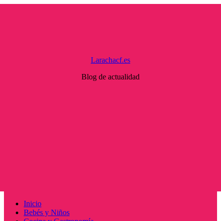
Saltar
al
contenido
Larachacf.es
Blog de actualidad
Menú
Inicio
principal
Bebés y Niños