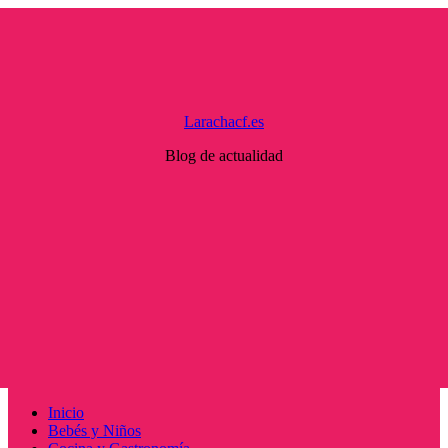
Saltar
al
contenido
Larachacf.es
Blog de actualidad
Menú
Inicio
principal
Bebés y Niños