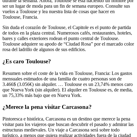
durante la semana. Ahora, Toulouse se está haciendo un nombre por
ser un lugar de moda para un fin de semana europeo. Consulte sus
vuelos a Toulouse y lea nuestra lista de cosas que hacer en
Toulouse, Francia.
Sin duda el corazón de Toulouse, el Capitole es el punto de partida
de todos en la plaza central. Numerosos cafés, restaurantes, hoteles,
bares y calles exteriores rodean el punto central de Toulouse.
Toulouse adquiere su apodo de “Ciudad Rosa” por el marcado color
rosa del ladrillo de algunos de sus edificios.
¿Es caro Toulouse?
Resumen sobre el coste de la vida en Toulouse, Francia: Los gastos
mensuales estimados de una familia de cuatro personas son de
3.466$ (3.056€) sin alquiler. … Toulouse es un 23,74% menos caro
que Nueva York (sin alquiler). El alquiler en Toulouse es, de media,
un 75,33% más bajo que en Nueva York.
¿Merece la pena visitar Carcasona?
Pintoresca e histórica, Carcasona es un destino que merece la pena
visitar para los viajeros que buscan descubrir el pasado y admirar las
estructuras medievales. Un viaje a Carcasona será sobre todo
turístico, a menos que quiera realizar actividades fuera de la ciudad