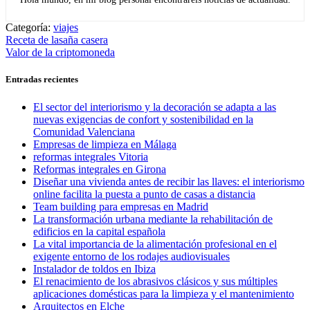
Categoría:
viajes
Navegación
Entrada
Receta de lasaña casera
anterior:
Entrada
Valor de la criptomoneda
de
siguiente:
entradas
Entradas recientes
El sector del interiorismo y la decoración se adapta a las
nuevas exigencias de confort y sostenibilidad en la
Comunidad Valenciana
Empresas de limpieza en Málaga
reformas integrales Vitoria
Reformas integrales en Girona
Diseñar una vivienda antes de recibir las llaves: el interiorismo
online facilita la puesta a punto de casas a distancia
Team building para empresas en Madrid
La transformación urbana mediante la rehabilitación de
edificios en la capital española
La vital importancia de la alimentación profesional en el
exigente entorno de los rodajes audiovisuales
Instalador de toldos en Ibiza
El renacimiento de los abrasivos clásicos y sus múltiples
aplicaciones domésticas para la limpieza y el mantenimiento
Arquitectos en Elche