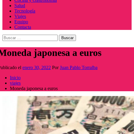
Cocina y Gastronomía
Salud
Tecnología
Viajes
Equipo
Contacta
Buscar:
Moneda japonesa a euros
ublicado el
enero 30, 2022
Por
Juan Pablo Torralba
Inicio
viajes
Moneda japonesa a euros