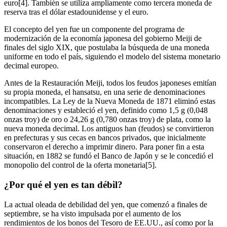
euro[4]. También se utiliza ampliamente como tercera moneda de
reserva tras el dólar estadounidense y el euro.
El concepto del yen fue un componente del programa de
modernización de la economía japonesa del gobierno Meiji de
finales del siglo XIX, que postulaba la búsqueda de una moneda
uniforme en todo el país, siguiendo el modelo del sistema monetario
decimal europeo.
Antes de la Restauración Meiji, todos los feudos japoneses emitían
su propia moneda, el hansatsu, en una serie de denominaciones
incompatibles. La Ley de la Nueva Moneda de 1871 eliminó estas
denominaciones y estableció el yen, definido como 1,5 g (0,048
onzas troy) de oro o 24,26 g (0,780 onzas troy) de plata, como la
nueva moneda decimal. Los antiguos han (feudos) se convirtieron
en prefecturas y sus cecas en bancos privados, que inicialmente
conservaron el derecho a imprimir dinero. Para poner fin a esta
situación, en 1882 se fundó el Banco de Japón y se le concedió el
monopolio del control de la oferta monetaria[5].
¿Por qué el yen es tan débil?
La actual oleada de debilidad del yen, que comenzó a finales de
septiembre, se ha visto impulsada por el aumento de los
rendimientos de los bonos del Tesoro de EE.UU., así como por la