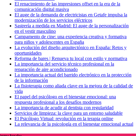
El renacimiento de las impresiones offset en la era de la
comunicación digital masiva
El auge de la demanda de electricistas en Getafe impulsa la
modernización de los servicios eléctricos
Sastrería a medida en Madrid: El auge de la personalización
en el vestir masculino
Campamento de cine: una experiencia creativa y formativa
para niños y adolescentes en España
La evolución del diseño arquitectónico en España: Retos y
oportunidades
Reforma de bares | Renueva tu local con estilo y normativa
La importancia del servicio técnico profesional en la
reparación de aire acondicionado
La importancia actual del barrido electrónico en la protección
de la información
La fisioterapia como aliada clave en la mejora de la calidad de
vida
El papel del psicólogo en el bienestar emocional: una
respuesta profesional a los desafíos modernos
La importancia de acudir al dentista con regularidad
Servicios de limpieza: la clave para un entorno saludable
El Psicólogo Virtual: revolución en la terapia online
La relevancia de la psicología en el bienestar emocional actual
extos legales