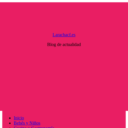
Saltar
al
contenido
Larachacf.es
Blog de actualidad
Menú
Inicio
principal
Bebés y Niños