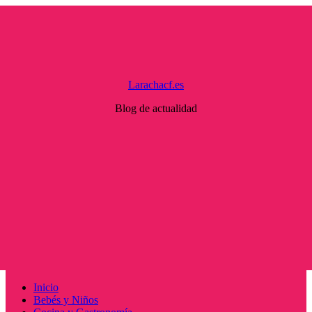
Saltar
al
contenido
Larachacf.es
Blog de actualidad
Menú
Inicio
principal
Bebés y Niños