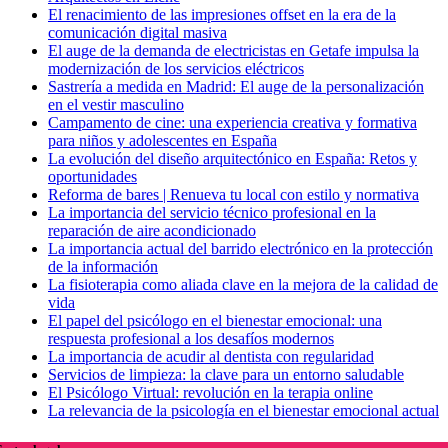
El renacimiento de las impresiones offset en la era de la
comunicación digital masiva
El auge de la demanda de electricistas en Getafe impulsa la
modernización de los servicios eléctricos
Sastrería a medida en Madrid: El auge de la personalización
en el vestir masculino
Campamento de cine: una experiencia creativa y formativa
para niños y adolescentes en España
La evolución del diseño arquitectónico en España: Retos y
oportunidades
Reforma de bares | Renueva tu local con estilo y normativa
La importancia del servicio técnico profesional en la
reparación de aire acondicionado
La importancia actual del barrido electrónico en la protección
de la información
La fisioterapia como aliada clave en la mejora de la calidad de
vida
El papel del psicólogo en el bienestar emocional: una
respuesta profesional a los desafíos modernos
La importancia de acudir al dentista con regularidad
Servicios de limpieza: la clave para un entorno saludable
El Psicólogo Virtual: revolución en la terapia online
La relevancia de la psicología en el bienestar emocional actual