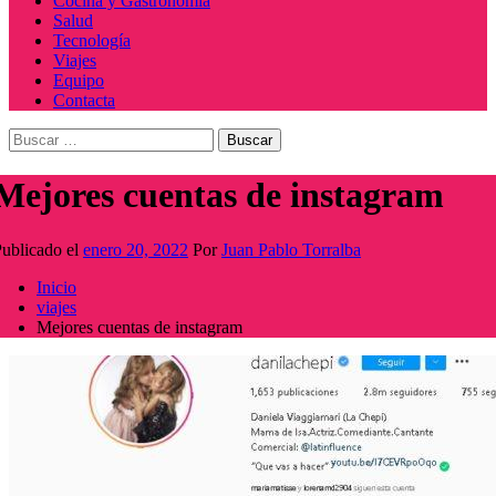
Cocina y Gastronomía
Salud
Tecnología
Viajes
Equipo
Contacta
Buscar:
Mejores cuentas de instagram
ublicado el
enero 20, 2022
Por
Juan Pablo Torralba
Inicio
viajes
Mejores cuentas de instagram