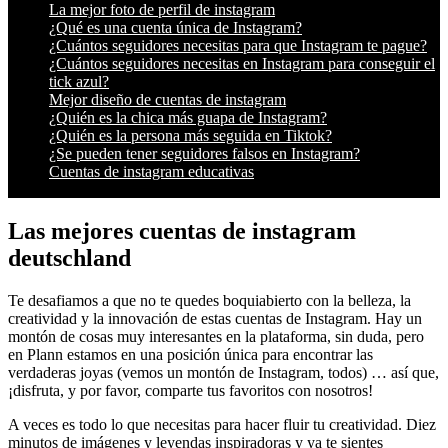
La mejor foto de perfil de instagram
¿Qué es una cuenta única de Instagram?
¿Cuántos seguidores necesitas para que Instagram te pague?
¿Cuántos seguidores necesitas en Instagram para conseguir el
tick azul?
Mejor diseño de cuentas de instagram
¿Quién es la chica más guapa de Instagram?
¿Quién es la persona más seguida en Tiktok?
¿Se pueden tener seguidores falsos en Instagram?
Cuentas de instagram educativas
Las mejores cuentas de instagram
deutschland
Te desafiamos a que no te quedes boquiabierto con la belleza, la
creatividad y la innovación de estas cuentas de Instagram. Hay un
montón de cosas muy interesantes en la plataforma, sin duda, pero
en Plann estamos en una posición única para encontrar las
verdaderas joyas (vemos un montón de Instagram, todos) … así que,
¡disfruta, y por favor, comparte tus favoritos con nosotros!
A veces es todo lo que necesitas para hacer fluir tu creatividad. Diez
minutos de imágenes y leyendas inspiradoras y ya te sientes