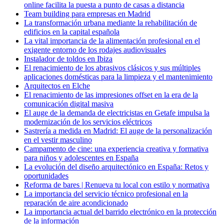
online facilita la puesta a punto de casas a distancia
Team building para empresas en Madrid
La transformación urbana mediante la rehabilitación de
edificios en la capital española
La vital importancia de la alimentación profesional en el
exigente entorno de los rodajes audiovisuales
Instalador de toldos en Ibiza
El renacimiento de los abrasivos clásicos y sus múltiples
aplicaciones domésticas para la limpieza y el mantenimiento
Arquitectos en Elche
El renacimiento de las impresiones offset en la era de la
comunicación digital masiva
El auge de la demanda de electricistas en Getafe impulsa la
modernización de los servicios eléctricos
Sastrería a medida en Madrid: El auge de la personalización
en el vestir masculino
Campamento de cine: una experiencia creativa y formativa
para niños y adolescentes en España
La evolución del diseño arquitectónico en España: Retos y
oportunidades
Reforma de bares | Renueva tu local con estilo y normativa
La importancia del servicio técnico profesional en la
reparación de aire acondicionado
La importancia actual del barrido electrónico en la protección
de la información