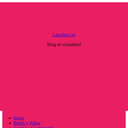
Saltar
al
contenido
Larachacf.es
Blog de actualidad
Menú
Inicio
principal
Bebés y Niños