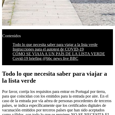
Contenidos
Todo lo que necesita saber para viajar a la lista verde
Instrucciones para el autotest de COVID-19
CÓMO SE VIAJA A UN PAÍS DE LA LISTA VERDE
Covid-19 briefing @bbc news live BBC
Todo lo que necesita saber para viajar a
la lista verde
Por favor, corrija los requisitos para entrar en Portugal por tierra,
para que coincidan con los emitidos para la entrada por aire. En el
caso de la entrada por vía aérea de personas procedentes de terceros
países, se indica específicamente que los certificados digitales de
vacunación emitidos por terceros países que han sido aceptados
como válidos, son todo lo que se requiere; NO SE NECESITA EL