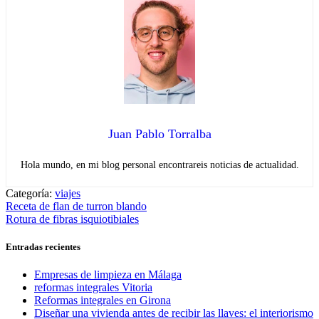
Juan Pablo Torralba
Hola mundo, en mi blog personal encontrareis noticias de actualidad.
Categoría:
viajes
Navegación
Entrada
Receta de flan de turron blando
anterior:
Entrada
Rotura de fibras isquiotibiales
de
siguiente:
entradas
Entradas recientes
Empresas de limpieza en Málaga
reformas integrales Vitoria
Reformas integrales en Girona
Diseñar una vivienda antes de recibir las llaves: el interiorismo