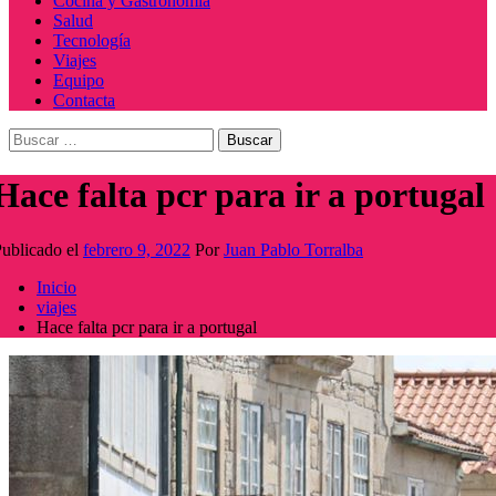
Cocina y Gastronomía
Salud
Tecnología
Viajes
Equipo
Contacta
Buscar:
Hace falta pcr para ir a portugal
ublicado el
febrero 9, 2022
Por
Juan Pablo Torralba
Inicio
viajes
Hace falta pcr para ir a portugal