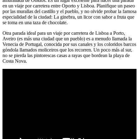
amurallada de Obidos. Es un lugar excelente para hacer una parada
en un viaje por carretera entre Oporto y Lisboa. Planifique un paseo
por las murallas del castillo y el pueblo, y no olvide probar la famosa
especialidad de la ciudad: La ginebra, un licor con sabor a fruta que
se toma en una taza de chocolate.
Otra parada ideal para un viaje por carretera de Lisboa a Porto,
Aveiro (es más una ciudad que un pueblo) es a menudo llamada la
Venecia de Portugal, conocida por sus canales y los coloridos barcos
góndola llamados moliceiros que los recorren. Un poco más al sur,
no se pierda las pintorescas casas a rayas que bordean la playa de
Costa Nova.