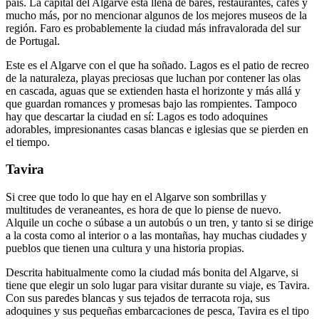
país. La capital del Algarve está llena de bares, restaurantes, cafés y
mucho más, por no mencionar algunos de los mejores museos de la
región. Faro es probablemente la ciudad más infravalorada del sur
de Portugal.
Este es el Algarve con el que ha soñado. Lagos es el patio de recreo
de la naturaleza, playas preciosas que luchan por contener las olas
en cascada, aguas que se extienden hasta el horizonte y más allá y
que guardan romances y promesas bajo las rompientes. Tampoco
hay que descartar la ciudad en sí: Lagos es todo adoquines
adorables, impresionantes casas blancas e iglesias que se pierden en
el tiempo.
Tavira
Si cree que todo lo que hay en el Algarve son sombrillas y
multitudes de veraneantes, es hora de que lo piense de nuevo.
Alquile un coche o súbase a un autobús o un tren, y tanto si se dirige
a la costa como al interior o a las montañas, hay muchas ciudades y
pueblos que tienen una cultura y una historia propias.
Descrita habitualmente como la ciudad más bonita del Algarve, si
tiene que elegir un solo lugar para visitar durante su viaje, es Tavira.
Con sus paredes blancas y sus tejados de terracota roja, sus
adoquines y sus pequeñas embarcaciones de pesca, Tavira es el tipo