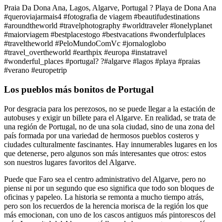
Praia Da Dona Ana, Lagos, Algarve, Portugal ? Playa de Dona Ana
#queroviajarmais4 #fotografia de viagem #beautifudestinations
#aroundtheworld #travelphotography #worldtraveler #lonelyplanet
#maiorviagem #bestplacestogo #bestvacations #wonderfulplaces
#traveltheworld #PeloMundoComVc #jornaloglobo
#travel_overtheworld #earthpix #europa #instatravel
#wonderful_places #portugal? ?#algarve #lagos #playa #praias
#verano #europetrip
Los pueblos más bonitos de Portugal
Por desgracia para los perezosos, no se puede llegar a la estación de
autobuses y exigir un billete para el Algarve. En realidad, se trata de
una región de Portugal, no de una sola ciudad, sino de una zona del
país formada por una variedad de hermosos pueblos costeros y
ciudades culturalmente fascinantes. Hay innumerables lugares en los
que detenerse, pero algunos son más interesantes que otros: estos
son nuestros lugares favoritos del Algarve.
Puede que Faro sea el centro administrativo del Algarve, pero no
piense ni por un segundo que eso significa que todo son bloques de
oficinas y papeleo. La historia se remonta a mucho tiempo atrás,
pero son los recuerdos de la herencia morisca de la región los que
más emocionan, con uno de los cascos antiguos más pintorescos del