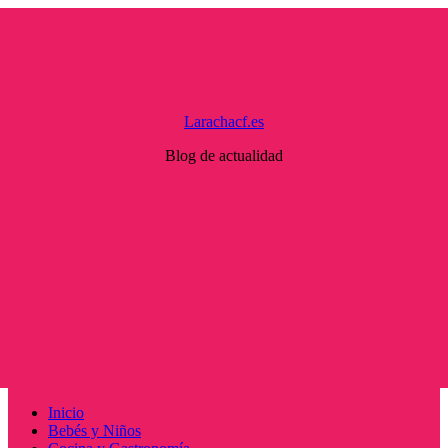
Saltar
al
contenido
Larachacf.es
Blog de actualidad
Menú
Inicio
principal
Bebés y Niños