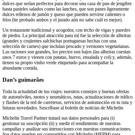
dulces que serían perfectos para decorar una casa de pan de jengibre
hasta pasteles salados como las lanches, que son panes ligeramente
dulces rellenos de jamón y queso que pueden servirse calientes o
fríos (he probado ambos y el jurado aún no sabe cuál es mejor).
Un restaurante tradicional y acogedor, con techo de vigas y paredes
de piedra. La principal atracción para mí fue la selección de alheiras
(grandes y crujientes salchichas portuguesas hechas con una
selección de carnes) que incluían pescado y versiones vegetarianas.
Las raciones son grandes, los precios son bajos (las alheiras cuestan
unos 7 euros y vienen con patatas, huevo, ensalada y col) y, además,
tienen su propio vinho verde etiquetado para acompañar la
abundante comida.
Dan’s guimarães
Toda la actualidad de tus viajes: nuestros consejos y buenas ofertas
de automóviles, motos y neumáticos, rutas, actualizaciones de tráfico
y flashes de la red de carreteras, servicios de automoción en tu ruta y
futuras novedades. Suscríbase al boletín de noticias de Michelin
Michelin Travel Partner tratará sus datos personales para (i)
gestionar su suscripción (ii) y medir el rendimiento de nuestras
campañas y analizar sus interacciones con nuestras comunicaciones.
Sus datos pueden ser compartidos con Michelin (MFPM) para