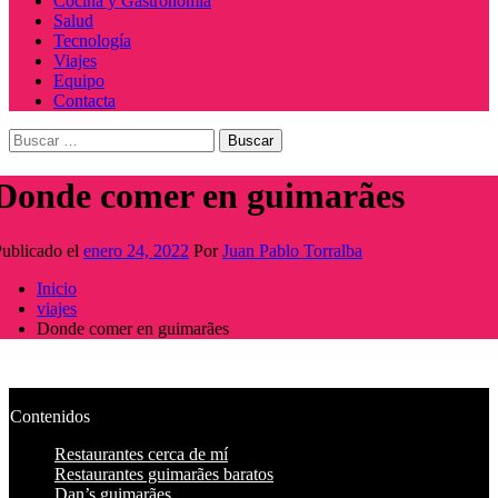
Cocina y Gastronomía
Salud
Tecnología
Viajes
Equipo
Contacta
Buscar:
Donde comer en guimarães
ublicado el
enero 24, 2022
Por
Juan Pablo Torralba
Inicio
viajes
Donde comer en guimarães
Contenidos
Restaurantes cerca de mí
Restaurantes guimarães baratos
Dan’s guimarães