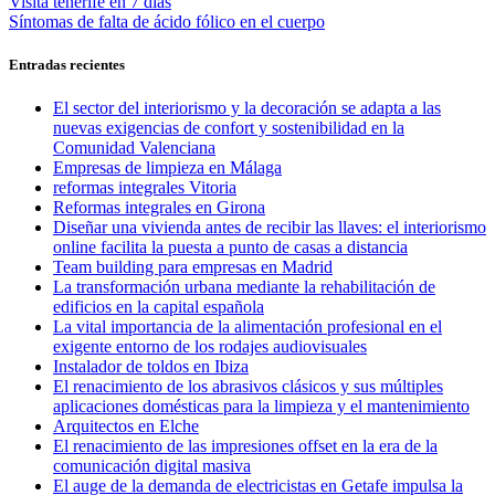
Navegación
Entrada
Visita tenerife en 7 dias
anterior:
Entrada
Síntomas de falta de ácido fólico en el cuerpo
de
siguiente:
entradas
Entradas recientes
El sector del interiorismo y la decoración se adapta a las
nuevas exigencias de confort y sostenibilidad en la
Comunidad Valenciana
Empresas de limpieza en Málaga
reformas integrales Vitoria
Reformas integrales en Girona
Diseñar una vivienda antes de recibir las llaves: el interiorismo
online facilita la puesta a punto de casas a distancia
Team building para empresas en Madrid
La transformación urbana mediante la rehabilitación de
edificios en la capital española
La vital importancia de la alimentación profesional en el
exigente entorno de los rodajes audiovisuales
Instalador de toldos en Ibiza
El renacimiento de los abrasivos clásicos y sus múltiples
aplicaciones domésticas para la limpieza y el mantenimiento
Arquitectos en Elche
El renacimiento de las impresiones offset en la era de la
comunicación digital masiva
El auge de la demanda de electricistas en Getafe impulsa la