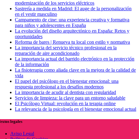
modernización de los servicios eléctricos
Sastrería a medida en Madrid: El auge de la personalización
en el vestir masculino
Campamento de cine: una experiencia creativa y formativa
para niños y adolescentes en España
La evolución del diseño arquitectónico en España: Retos y
oportunidades
Reforma de bares | Renueva tu local con estilo y normativa
La importancia del servicio técnico profesional en la
reparación de aire acondicionado
La importancia actual del barrido electrónico en la protección
de la información
La fisioterapia como aliada clave en la mejora de la calidad de
vida
El papel del psicólogo en el bienestar emocional: una
respuesta profesional a los desafíos modernos
La importancia de acudir al dentista con regularidad
Servicios de limpieza: la clave para un entorno saludable
El Psicólogo Virtual: revolución en la terapia online
La relevancia de la psicología en el bienestar emocional actual
extos legales
Aviso Legal