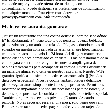
conocerle mejor y enviarle ofertas de marketing con su
consentimiento. Puede gestionar sus preferencias de comunicación
en cualquier momento. Para ejercer sus derechos:
privacy.tp@michelin.com
. Más información
Melhores restaurantes guimarães
¿Busca un restaurante con una cocina deliciosa, pero no sabe dónde
ir? El Restaurante 34. tiene todo lo que necesita: buenas bebidas,
platos sabrosos y un ambiente relajado. Póngase cómodo en los días
soleados en nuestra zona privada de asientos al aire libre. También
tenemos aire acondicionado las 24 horas del día para mantenerte
fresco cuando hace demasiado calor fuera. El mejor restaurante de la
ciudad para comer Puede elegir entre nuestra amplia gama de
bebidas refrescantes para acompañar su comida. Puedes disfrutar de
un increíble almuerzo o cena en nuestro restaurante. Nuestro WiFi
gratuito significa que siempre puedes estar conectado. [[[Pedidos
dietéticos especiales]] Nuestra cocina también prepara deliciosos
platos vegetarianos, simplemente tienes que probarlos. Permítanos
mostrarle lo importante que son sus necesidades para nosotros y lo
deliciosa que puede ser la comida con un requisito dietético especial.
También organizamos eventos privados ¡Estamos deseando
recibirle! No es necesario reservar una mesa, sólo tienes que venir.
En nuestro restaurante puedes pagar en efectivo o con tarjeta de