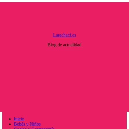
Saltar
al
contenido
Larachacf.es
Blog de actualidad
Menú
Inicio
principal
Bebés y Niños