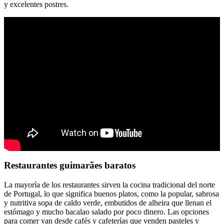
y excelentes postres.
Restaurantes guimarães baratos
La mayoría de los restaurantes sirven la cocina tradicional del norte
de Portugal, lo que significa buenos platos, como la popular, sabrosa
y nutritiva sopa de caldo verde, embutidos de alheira que llenan el
estómago y mucho bacalao salado por poco dinero. Las opciones
para comer van desde cafés y cafeterías que venden pasteles y