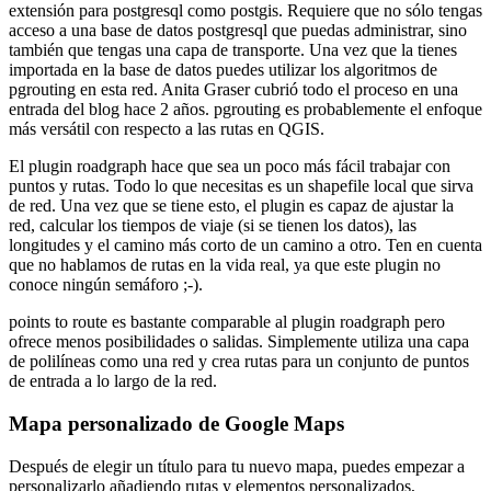
extensión para postgresql como postgis. Requiere que no sólo tengas
acceso a una base de datos postgresql que puedas administrar, sino
también que tengas una capa de transporte. Una vez que la tienes
importada en la base de datos puedes utilizar los algoritmos de
pgrouting en esta red. Anita Graser cubrió todo el proceso en una
entrada del blog hace 2 años. pgrouting es probablemente el enfoque
más versátil con respecto a las rutas en QGIS.
El plugin roadgraph hace que sea un poco más fácil trabajar con
puntos y rutas. Todo lo que necesitas es un shapefile local que sirva
de red. Una vez que se tiene esto, el plugin es capaz de ajustar la
red, calcular los tiempos de viaje (si se tienen los datos), las
longitudes y el camino más corto de un camino a otro. Ten en cuenta
que no hablamos de rutas en la vida real, ya que este plugin no
conoce ningún semáforo ;-).
points to route es bastante comparable al plugin roadgraph pero
ofrece menos posibilidades o salidas. Simplemente utiliza una capa
de polilíneas como una red y crea rutas para un conjunto de puntos
de entrada a lo largo de la red.
Mapa personalizado de Google Maps
Después de elegir un título para tu nuevo mapa, puedes empezar a
personalizarlo añadiendo rutas y elementos personalizados,