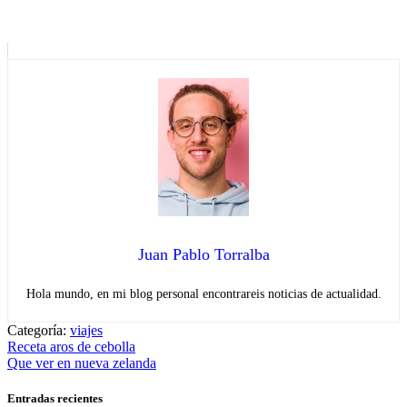
Juan Pablo Torralba
Hola mundo, en mi blog personal encontrareis noticias de actualidad.
Categoría:
viajes
Navegación
Entrada
Receta aros de cebolla
anterior:
Entrada
Que ver en nueva zelanda
de
siguiente:
entradas
Entradas recientes