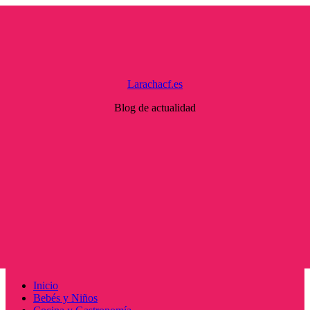
Saltar
al
contenido
Larachacf.es
Blog de actualidad
Menú
Inicio
principal
Bebés y Niños