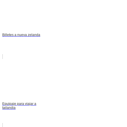
Billetes a nueva zelanda
Equipaje para viajar a
tailandia