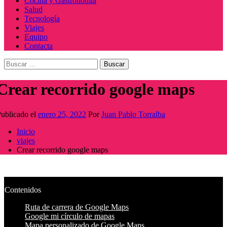
Cocina y Gastronomía
Salud
Tecnología
Viajes
Equipo
Contacta
Buscar:
Crear recorrido google maps
ublicado el
enero 25, 2022
Por
Juan Pablo Torralba
Inicio
viajes
Crear recorrido google maps
Contenidos
Ruta de carrera de Google Maps
Google mi círculo de mapas
Mapa personalizado de Google Maps