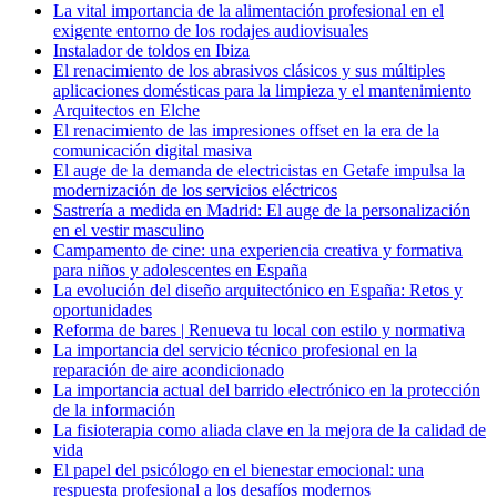
La vital importancia de la alimentación profesional en el
exigente entorno de los rodajes audiovisuales
Instalador de toldos en Ibiza
El renacimiento de los abrasivos clásicos y sus múltiples
aplicaciones domésticas para la limpieza y el mantenimiento
Arquitectos en Elche
El renacimiento de las impresiones offset en la era de la
comunicación digital masiva
El auge de la demanda de electricistas en Getafe impulsa la
modernización de los servicios eléctricos
Sastrería a medida en Madrid: El auge de la personalización
en el vestir masculino
Campamento de cine: una experiencia creativa y formativa
para niños y adolescentes en España
La evolución del diseño arquitectónico en España: Retos y
oportunidades
Reforma de bares | Renueva tu local con estilo y normativa
La importancia del servicio técnico profesional en la
reparación de aire acondicionado
La importancia actual del barrido electrónico en la protección
de la información
La fisioterapia como aliada clave en la mejora de la calidad de
vida
El papel del psicólogo en el bienestar emocional: una
respuesta profesional a los desafíos modernos