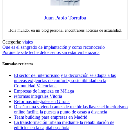
Juan Pablo Torralba
Hola mundo, en mi blog personal encontrareis noticias de actualidad.
Categoría:
viajes
Navegación
Entrada
Que es el sangrado de implantación y como reconocerlo
anterior:
Entrada
Porque te sale leche delos senos sin estar embarazada
de
siguiente:
entradas
Entradas recientes
El sector del interiorismo y la decoración se adapta a las
nuevas exigencias de confort y sostenibilidad en la
Comunidad Valenciana
Empresas de limpieza en Málaga
reformas integrales Vitoria
Reformas integrales en Girona
Diseñar una vivienda antes de recibir las llaves: el interiorismo
online facilita la puesta a punto de casas a distancia
Team building para empresas en Madrid
La transformación urbana mediante la rehabilitación de
edificios en la capital española