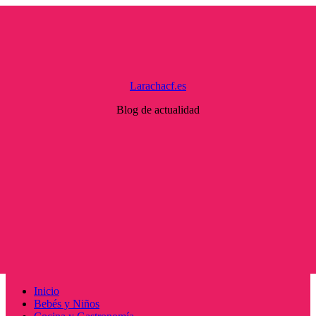
Saltar
al
contenido
Larachacf.es
Blog de actualidad
Menú
Inicio
principal
Bebés y Niños