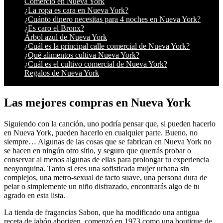
Comercio en Nueva York
¿La ropa es cara en Nueva York?
¿Cuánto dinero necesitas para 4 noches en Nueva York?
¿Es caro el Bronx?
Árbol azul de Nueva York
¿Cuál es la principal calle comercial de Nueva York?
¿Qué alimentos cultiva Nueva York?
¿Cuál es el cultivo comercial de Nueva York?
Regalos de Nueva York
Las mejores compras en Nueva York
Siguiendo con la canción, uno podría pensar que, si pueden hacerlo
en Nueva York, pueden hacerlo en cualquier parte. Bueno, no
siempre… Algunas de las cosas que se fabrican en Nueva York no
se hacen en ningún otro sitio, y seguro que querrás probar o
conservar al menos algunas de ellas para prolongar tu experiencia
neoyorquina. Tanto si eres una sofisticada mujer urbana sin
complejos, una metro-sexual de tacto suave, una persona dura de
pelar o simplemente un niño disfrazado, encontrarás algo de tu
agrado en esta lista.
La tienda de fragancias Sabon, que ha modificado una antigua
receta de jabón aborigen, comenzó en 1973 como una boutique de