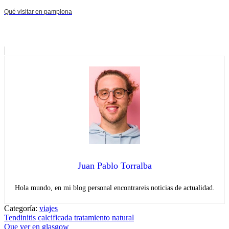
Qué visitar en pamplona
Juan Pablo Torralba
Hola mundo, en mi blog personal encontrareis noticias de actualidad.
Categoría:
viajes
Navegación
Entrada
Tendinitis calcificada tratamiento natural
anterior:
Entrada
Que ver en glasgow