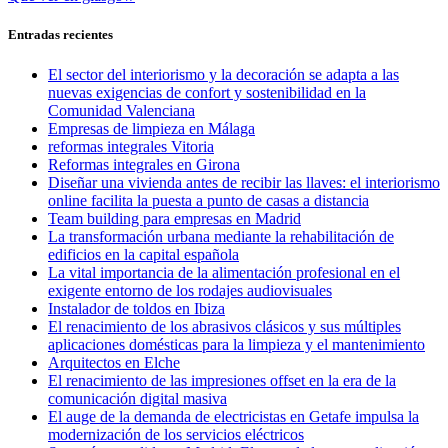
de
siguiente:
entradas
Entradas recientes
El sector del interiorismo y la decoración se adapta a las
nuevas exigencias de confort y sostenibilidad en la
Comunidad Valenciana
Empresas de limpieza en Málaga
reformas integrales Vitoria
Reformas integrales en Girona
Diseñar una vivienda antes de recibir las llaves: el interiorismo
online facilita la puesta a punto de casas a distancia
Team building para empresas en Madrid
La transformación urbana mediante la rehabilitación de
edificios en la capital española
La vital importancia de la alimentación profesional en el
exigente entorno de los rodajes audiovisuales
Instalador de toldos en Ibiza
El renacimiento de los abrasivos clásicos y sus múltiples
aplicaciones domésticas para la limpieza y el mantenimiento
Arquitectos en Elche
El renacimiento de las impresiones offset en la era de la
comunicación digital masiva
El auge de la demanda de electricistas en Getafe impulsa la
modernización de los servicios eléctricos