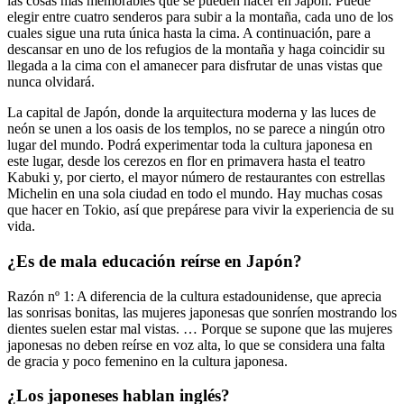
las cosas más memorables que se pueden hacer en Japón. Puede
elegir entre cuatro senderos para subir a la montaña, cada uno de los
cuales sigue una ruta única hasta la cima. A continuación, pare a
descansar en uno de los refugios de la montaña y haga coincidir su
llegada a la cima con el amanecer para disfrutar de unas vistas que
nunca olvidará.
La capital de Japón, donde la arquitectura moderna y las luces de
neón se unen a los oasis de los templos, no se parece a ningún otro
lugar del mundo. Podrá experimentar toda la cultura japonesa en
este lugar, desde los cerezos en flor en primavera hasta el teatro
Kabuki y, por cierto, el mayor número de restaurantes con estrellas
Michelin en una sola ciudad en todo el mundo. Hay muchas cosas
que hacer en Tokio, así que prepárese para vivir la experiencia de su
vida.
¿Es de mala educación reírse en Japón?
Razón nº 1: A diferencia de la cultura estadounidense, que aprecia
las sonrisas bonitas, las mujeres japonesas que sonríen mostrando los
dientes suelen estar mal vistas. … Porque se supone que las mujeres
japonesas no deben reírse en voz alta, lo que se considera una falta
de gracia y poco femenino en la cultura japonesa.
¿Los japoneses hablan inglés?