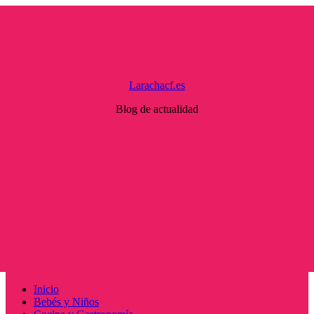
Saltar
al
contenido
Larachacf.es
Blog de actualidad
Menú
Inicio
principal
Bebés y Niños