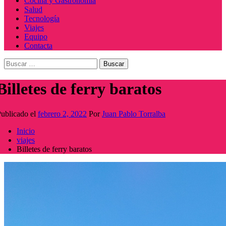
Cocina y Gastronomía
Salud
Tecnología
Viajes
Equipo
Contacta
Buscar:
Billetes de ferry baratos
ublicado el
febrero 2, 2022
Por
Juan Pablo Torralba
Inicio
viajes
Billetes de ferry baratos