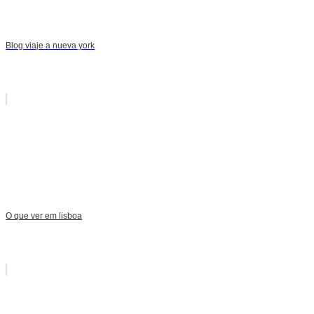
Blog viaje a nueva york
O que ver em lisboa