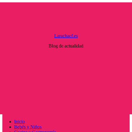
Saltar
al
contenido
Larachacf.es
Blog de actualidad
Menú
Inicio
principal
Bebés y Niños