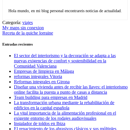
Hola mundo, en mi blog personal encontrareis noticias de actualidad.
Categoría:
viajes
Navegación
Entrada
My maps sin conexion
anterior:
Entrada
Receta de la quiche lorraine
de
siguiente:
entradas
Entradas recientes
El sector del interiorismo y la decoración se adapta a las
nuevas exigencias de confort y sostenibilidad en la
Comunidad Valenciana
Empresas de limpieza en Málaga
reformas integrales Vitoria
Reformas integrales en Girona
Diseñar una vivienda antes de recibir las llaves: el interiorismo
online facilita la puesta a punto de casas a distancia
Team building para empresas en Madrid
La transformación urbana mediante la rehabilitación de
edificios en la capital española
La vital importancia de la alimentación profesional en el
exigente entorno de los rodajes audiovisuales
Instalador de toldos en Ibiza
El renacimiento de los abrasivos clásicos y sus múltiples