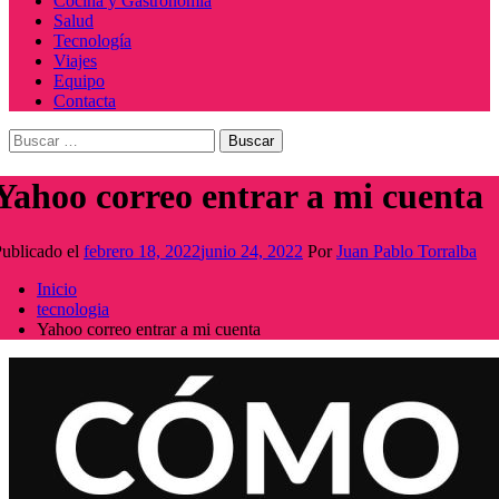
Cocina y Gastronomía
Salud
Tecnología
Viajes
Equipo
Contacta
Buscar:
Yahoo correo entrar a mi cuenta
ublicado el
febrero 18, 2022
junio 24, 2022
Por
Juan Pablo Torralba
Inicio
tecnologia
Yahoo correo entrar a mi cuenta