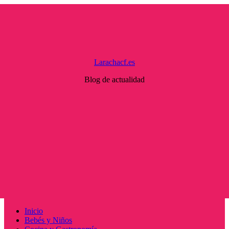
Saltar
al
contenido
Larachacf.es
Blog de actualidad
Menú
Inicio
principal
Bebés y Niños