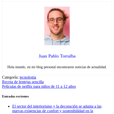
Juan Pablo Torralba
Hola mundo, en mi blog personal encontrareis noticias de actualidad.
Categoría:
tecnologia
Navegación
Entrada
Receta de lentejas sencilla
anterior:
Entrada
Películas de netflix para niños de 11 a 12 años
de
siguiente:
entradas
Entradas recientes
El sector del interiorismo y la decoración se adapta a las
nuevas exigencias de confort y sostenibilidad en la