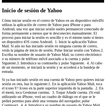
Inicio de sesión de Yahoo
Cómo iniciar sesión en el correo de Yahoo en un dispositivo móvilSi
utilizas la aplicación de correo de Yahoo para iPhone o para
Android, una vez que inicias sesión sueles permanecer conectado de
forma permanente a menos que te desconectes manualmente. El
proceso para iniciar la sesión es sencillo y es el mismo tanto si tienes
un dispositivo iOS como Android. 1. Inicie la aplicación Yahoo
Mail. Si aún no has iniciado sesión en ninguna cuenta de correo,
verás la página de inicio de sesión. Pulse Iniciar sesión con Yahoo.2.
Escriba su nombre de usuario de Yahoo Mail, su correo electrónico
o su número de teléfono móvil asociado a la cuenta y pulse
Siguiente.3. Introduzca su contraseña y pulse Siguiente. 4. Al cabo
de un momento, se iniciará la sesión y se accederá a la bandeja de
entrada.
Si ya has iniciado sesión en una cuenta de Yahoo pero quieres iniciar
sesión en otra, haz lo siguiente:1. En la aplicación Yahoo Mail, toca
el icono Y! Icono en la parte superior izquierda de la pantalla. 2. En
el menú, toca Gestionar cuentas. 3. Toque Añadir cuenta. (Si está
utilizando un iPhone, verá un cuadro de diálogo en el que se le
pedirá permiso para abrir una ventana del navegador; pulse
Continuar). 4. 4. Introduzca su nombre de usuario de Yahoo Mail,