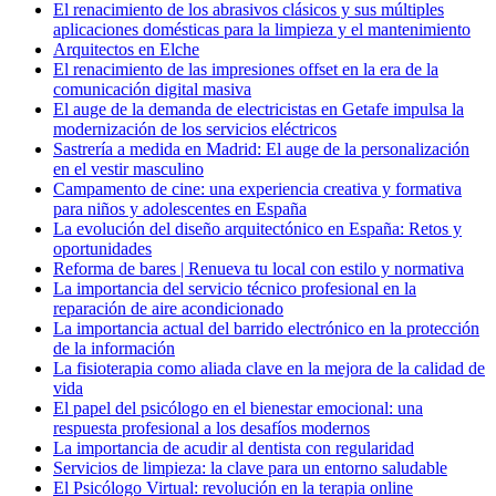
El renacimiento de los abrasivos clásicos y sus múltiples
aplicaciones domésticas para la limpieza y el mantenimiento
Arquitectos en Elche
El renacimiento de las impresiones offset en la era de la
comunicación digital masiva
El auge de la demanda de electricistas en Getafe impulsa la
modernización de los servicios eléctricos
Sastrería a medida en Madrid: El auge de la personalización
en el vestir masculino
Campamento de cine: una experiencia creativa y formativa
para niños y adolescentes en España
La evolución del diseño arquitectónico en España: Retos y
oportunidades
Reforma de bares | Renueva tu local con estilo y normativa
La importancia del servicio técnico profesional en la
reparación de aire acondicionado
La importancia actual del barrido electrónico en la protección
de la información
La fisioterapia como aliada clave en la mejora de la calidad de
vida
El papel del psicólogo en el bienestar emocional: una
respuesta profesional a los desafíos modernos
La importancia de acudir al dentista con regularidad
Servicios de limpieza: la clave para un entorno saludable
El Psicólogo Virtual: revolución en la terapia online