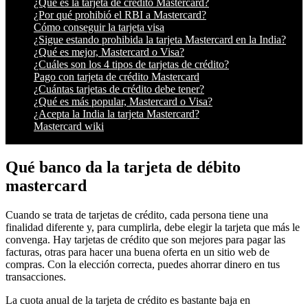
¿Qué es la tarjeta de crédito Mastercard?
¿Por qué prohibió el RBI a Mastercard?
Cómo conseguir la tarjeta visa
¿Sigue estando prohibida la tarjeta Mastercard en la India?
¿Qué es mejor, Mastercard o Visa?
¿Cuáles son los 4 tipos de tarjetas de crédito?
Pago con tarjeta de crédito Mastercard
¿Cuántas tarjetas de crédito debe tener?
¿Qué es más popular, Mastercard o Visa?
¿Acepta la India la tarjeta Mastercard?
Mastercard wiki
Qué banco da la tarjeta de débito
mastercard
Cuando se trata de tarjetas de crédito, cada persona tiene una
finalidad diferente y, para cumplirla, debe elegir la tarjeta que más le
convenga. Hay tarjetas de crédito que son mejores para pagar las
facturas, otras para hacer una buena oferta en un sitio web de
compras. Con la elección correcta, puedes ahorrar dinero en tus
transacciones.
La cuota anual de la tarjeta de crédito es bastante baja en