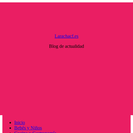
Saltar
al
contenido
Larachacf.es
Blog de actualidad
Menú
Inicio
principal
Bebés y Niños