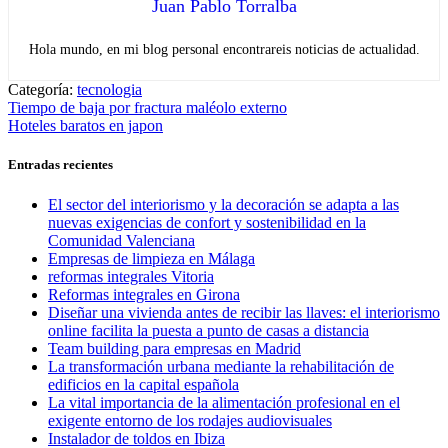
Juan Pablo Torralba
Hola mundo, en mi blog personal encontrareis noticias de actualidad.
Categoría:
tecnologia
Navegación
Entrada
Tiempo de baja por fractura maléolo externo
anterior:
Entrada
Hoteles baratos en japon
de
siguiente:
entradas
Entradas recientes
El sector del interiorismo y la decoración se adapta a las
nuevas exigencias de confort y sostenibilidad en la
Comunidad Valenciana
Empresas de limpieza en Málaga
reformas integrales Vitoria
Reformas integrales en Girona
Diseñar una vivienda antes de recibir las llaves: el interiorismo
online facilita la puesta a punto de casas a distancia
Team building para empresas en Madrid
La transformación urbana mediante la rehabilitación de
edificios en la capital española
La vital importancia de la alimentación profesional en el
exigente entorno de los rodajes audiovisuales
Instalador de toldos en Ibiza