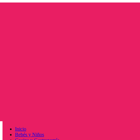
Saltar
al
contenido
Menú
Inicio
principal
Bebés y Niños