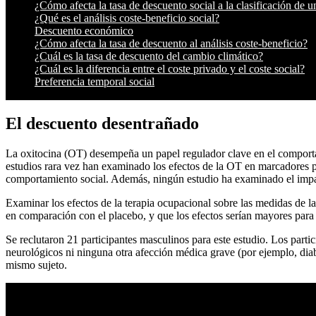
¿Cómo afecta la tasa de descuento social a la clasificación de 
¿Qué es el análisis coste-beneficio social?
Descuento económico
¿Cómo afecta la tasa de descuento al análisis coste-beneficio?
¿Cuál es la tasa de descuento del cambio climático?
¿Cuál es la diferencia entre el coste privado y el coste social?
Preferencia temporal social
El descuento desentrañado
La oxitocina (OT) desempeña un papel regulador clave en el comporta
estudios rara vez han examinado los efectos de la OT en marcadores ps
comportamiento social. Además, ningún estudio ha examinado el impa
Examinar los efectos de la terapia ocupacional sobre las medidas de l
en comparación con el placebo, y que los efectos serían mayores para 
Se reclutaron 21 participantes masculinos para este estudio. Los part
neurológicos ni ninguna otra afección médica grave (por ejemplo, dia
mismo sujeto.