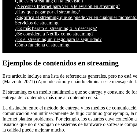
Qué es el streaming en la televisión
¿Necesitas Internet para ver la televisión en streaming?
¿Hay que pagar por el streaming?
¿Significa el streaming que se puede ver en cualquier momento
Servicios de streaming
¿Es más barato el streaming o la descarga?
¿Se considera a Netflix como streaming?
¿Es el streaming un riesgo para la seguridad?
Cómo funciona el streaming
Ejemplos de contenidos en streaming
Este artículo incluye una lista de referencias generales, pero no está v
(Marzo de 2021) (Aprende cómo y cuándo eliminar este mensaje de la 
El streaming es un medio multimedia que se entrega y consume de for
entrega del contenido, más que al contenido en sí.
La distinción entre el método de entrega y los medios de comunicación
comunicación son intrínsecamente de flujo continuo (por ejemplo, la ra
Internet plantea problemas. Por ejemplo, los usuarios cuya conexión a
usuarios que no dispongan de sistemas de hardware o software compati
la calidad puede mejorar mucho.