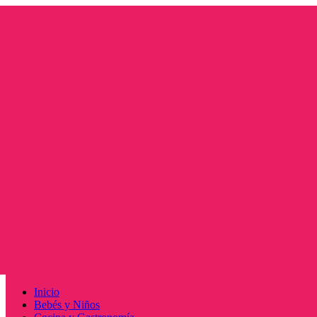
Saltar
al
contenido
Menú
Inicio
principal
Bebés y Niños