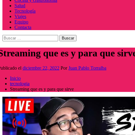
Cocina y Gastronomía
Salud
Tecnología
Viajes
Equipo
Contacta
Buscar:
Streaming que es y para que sirv
ublicado el
diciembre 22, 2022
Por
Juan Pablo Torralba
Inicio
tecnologia
Streaming que es y para que sirve