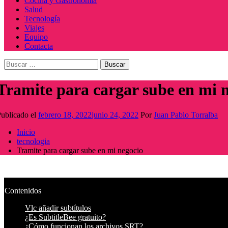
Cocina y Gastronomía
Salud
Tecnología
Viajes
Equipo
Contacta
Buscar:
Tramite para cargar sube en mi 
ublicado el
febrero 18, 2022
junio 24, 2022
Por
Juan Pablo Torralba
Inicio
tecnologia
Tramite para cargar sube en mi negocio
Contenidos
Vlc añadir subtítulos
¿Es SubtitleBee gratuito?
¿Cómo funcionan los archivos SRT?