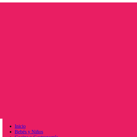
Saltar
al
contenido
Menú
Inicio
principal
Bebés y Niños