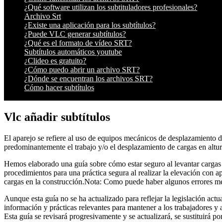
¿Qué software utilizan los subtituladores profesionales?
Archivo Srt
¿Existe una aplicación para los subtítulos?
¿Puede VLC generar subtítulos?
¿Qué es el formato de vídeo SRT?
Subtítulos automáticos youtube
¿Clideo es gratuito?
¿Cómo puedo abrir un archivo SRT?
¿Dónde se encuentran los archivos SRT?
Cómo hacer subtítulos
Vlc añadir subtítulos
El aparejo se refiere al uso de equipos mecánicos de desplazamiento d
predominantemente el trabajo y/o el desplazamiento de cargas en altura
Hemos elaborado una guía sobre cómo estar seguro al levantar cargas
procedimientos para una práctica segura al realizar la elevación con 
cargas en la construcción.Nota: Como puede haber algunos errores meno
Aunque esta guía no se ha actualizado para reflejar la legislación act
información y prácticas relevantes para mantener a los trabajadores y
Esta guía se revisará progresivamente y se actualizará, se sustituirá po