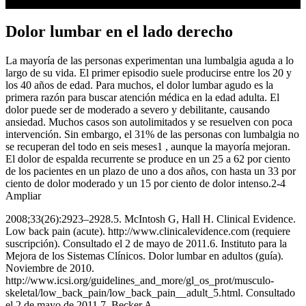
Dolor lumbar en el lado derecho
La mayoría de las personas experimentan una lumbalgia aguda a lo
largo de su vida. El primer episodio suele producirse entre los 20 y
los 40 años de edad. Para muchos, el dolor lumbar agudo es la
primera razón para buscar atención médica en la edad adulta. El
dolor puede ser de moderado a severo y debilitante, causando
ansiedad. Muchos casos son autolimitados y se resuelven con poca
intervención. Sin embargo, el 31% de las personas con lumbalgia no
se recuperan del todo en seis meses1 , aunque la mayoría mejoran.
El dolor de espalda recurrente se produce en un 25 a 62 por ciento
de los pacientes en un plazo de uno a dos años, con hasta un 33 por
ciento de dolor moderado y un 15 por ciento de dolor intenso.2-4
Ampliar
2008;33(26):2923–2928.5. McIntosh G, Hall H. Clinical Evidence.
Low back pain (acute). http://www.clinicalevidence.com (requiere
suscripción). Consultado el 2 de mayo de 2011.6. Instituto para la
Mejora de los Sistemas Clínicos. Dolor lumbar en adultos (guía).
Noviembre de 2010.
http://www.icsi.org/guidelines_and_more/gl_os_prot/musculo-
skeletal/low_back_pain/low_back_pain__adult_5.html. Consultado
el 2 de mayo de 2011.7. Becker A,