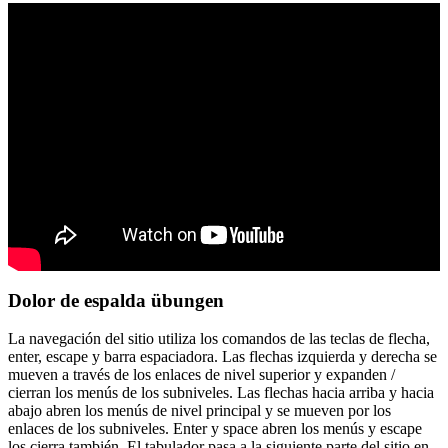
Dolor de espalda übungen
La navegación del sitio utiliza los comandos de las teclas de flecha,
enter, escape y barra espaciadora. Las flechas izquierda y derecha se
mueven a través de los enlaces de nivel superior y expanden /
cierran los menús de los subniveles. Las flechas hacia arriba y hacia
abajo abren los menús de nivel principal y se mueven por los
enlaces de los subniveles. Enter y space abren los menús y escape
los cierra también. El tabulador pasa a la siguiente parte del sitio en