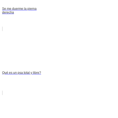
Se me duerme la pierna
derecha
Qué es un psa total y libre?