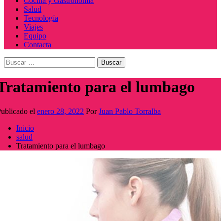
Cocina y Gastronomía
Salud
Tecnología
Viajes
Equipo
Contacta
Buscar:
Tratamiento para el lumbago
ublicado el
enero 28, 2022
Por
Juan Pablo Torralba
Inicio
salud
Tratamiento para el lumbago