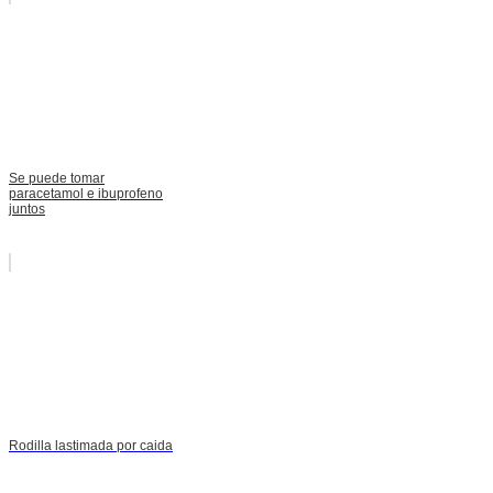
Se puede tomar
paracetamol e ibuprofeno
juntos
Rodilla lastimada por caida