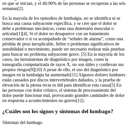
en que se inician, y el 40-90% de las personas se recuperan a las seis
semanas[2].
En la mayoría de los episodios de lumbalgia, no se identifica ni se
busca una causa subyacente específica, y se cree que el dolor se
debe a problemas mecánicos, como una distensión muscular o
articular[1][4]. Si el dolor no desaparece con un tratamiento
conservador o si va acompañado de “señales de alarma”, como una
pérdida de peso inexplicable, fiebre o problemas significativos de
sensibilidad o movimiento, puede ser necesario realizar más pruebas
para buscar un problema subyacente grave. [5] En la mayoría de los
casos, las herramientas de diagnóstico por imagen, como la
tomografía computarizada de rayos X, no son útiles y conllevan sus
propios riesgos[9][10] A pesar de ello, el uso del diagnóstico por
imagen en la lumbalgia ha aumentado[11] Algunos dolores lumbares
están causados por discos intervertebrales dañados, y la prueba de
elevación de la pierna recta es útil para identificar esta causa[5] En
las personas con dolor crónico, el sistema de procesamiento del
dolor puede funcionar mal, provocando grandes cantidades de dolor
en respuesta a acontecimientos no graves[12].
¿Cuáles son los signos y síntomas del lumbago?
Síntomas del lumbago