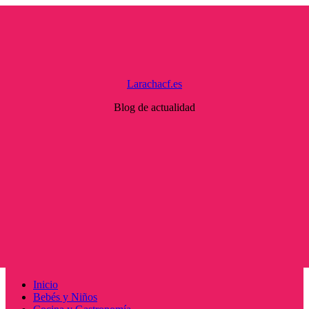
Saltar
al
contenido
Larachacf.es
Blog de actualidad
Menú
Inicio
principal
Bebés y Niños