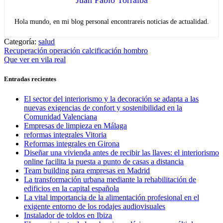
Juan Pablo Torralba
Hola mundo, en mi blog personal encontrareis noticias de actualidad.
Categoría:
salud
Navegación
Entrada
Recuperación operación calcificación hombro
anterior:
Entrada
Que ver en vila real
de
siguiente:
entradas
Entradas recientes
El sector del interiorismo y la decoración se adapta a las
nuevas exigencias de confort y sostenibilidad en la
Comunidad Valenciana
Empresas de limpieza en Málaga
reformas integrales Vitoria
Reformas integrales en Girona
Diseñar una vivienda antes de recibir las llaves: el interiorismo
online facilita la puesta a punto de casas a distancia
Team building para empresas en Madrid
La transformación urbana mediante la rehabilitación de
edificios en la capital española
La vital importancia de la alimentación profesional en el
exigente entorno de los rodajes audiovisuales
Instalador de toldos en Ibiza