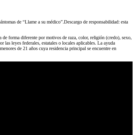
s síntomas de “Llame a su médico”.Descargo de responsabilidad: esta
a de forma diferente por motivos de raza, color, religión (credo), sexo,
 las leyes federales, estatales o locales aplicables. La ayuda
os menores de 21 años cuya residencia principal se encuentre en