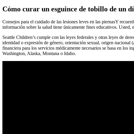
Cómo curar un esguince de tobillo de un dí
Consejos para el cuidado de las lesiones leves en las piernasY recuer
información sobre la salud tiene únicamente fines educativos. Usted, el
Seattle Children’s cumple con las leyes federales y otras leyes de derec
identidad o expresión de género, orientación sexual, origen nacional (a
financiera para los servicios médicamente necesarios se basa en los in
Washington, Alaska, Montana o Idaho.