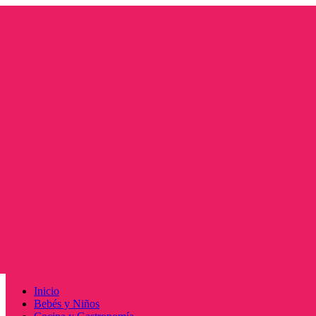
Saltar
al
contenido
Menú
Inicio
principal
Bebés y Niños