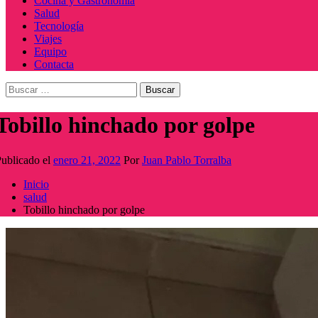
Cocina y Gastronomía
Salud
Tecnología
Viajes
Equipo
Contacta
Buscar:
Tobillo hinchado por golpe
ublicado el
enero 21, 2022
Por
Juan Pablo Torralba
Inicio
salud
Tobillo hinchado por golpe