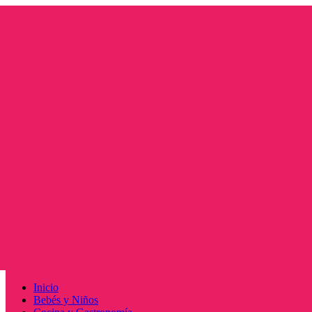
Saltar
al
contenido
Menú
Inicio
principal
Bebés y Niños