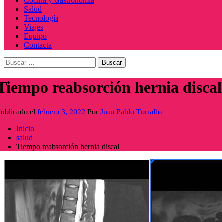
Cocina y Gastronomía
Salud
Tecnología
Viajes
Equipo
Contacta
Buscar:
Tiempo reabsorción hernia discal
ublicado el
febrero 3, 2022
Por
Juan Pablo Torralba
Inicio
salud
Tiempo reabsorción hernia discal