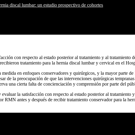
ernia discal lumbar: un estudio prospectivo de cohortes
facción con respecto al estado posterior al tratamiento y al tratamiento
ecibieron tratamiento para la hernia discal lumbar y cervical en el Ho
ran medida en enfoques conservadores y quirúrgicos, y la mayor parte de 
ar de la preocupación de que las intervenciones quirúrgicas tempranas en
erva una cierta falta de concienciación y comprensión por parte del públ
 y evaluar la satisfacción con respecto al estado posterior al tratamient
por RMN antes y después de recibir tratamiento conservador para la her