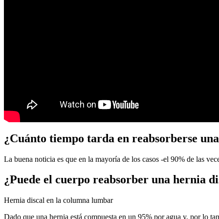
¿Cuánto tiempo tarda en reabsorberse una 
La buena noticia es que en la mayoría de los casos -el 90% de las vece
¿Puede el cuerpo reabsorber una hernia di
Hernia discal en la columna lumbar
Dado que una hernia está compuesta en un 95% por agua y, por lo tanto