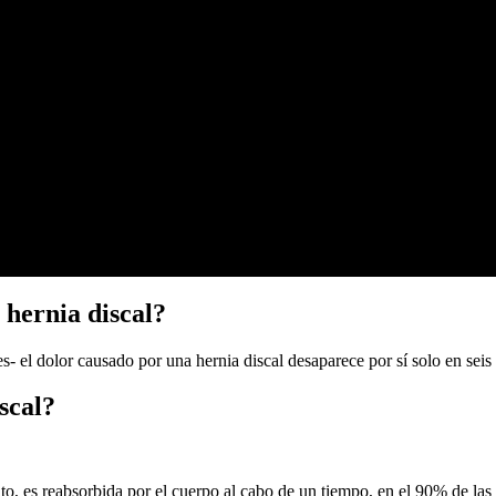
hernia discal?
s- el dolor causado por una hernia discal desaparece por sí solo en seis
scal?
, es reabsorbida por el cuerpo al cabo de un tiempo, en el 90% de las he