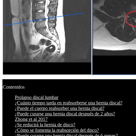
Contenidos
Prolapso discal lumbar
¿Cuánto tiempo tarda en reabsorberse una hernia discal?
¿Puede el cuerpo reabsorber una hernia discal?
¿Puede curarse una hernia discal después de 2 años?
Zhong et al 2017
¿Se reducirá la hernia de disco?
¿Cómo se fomenta la reabsorción del disco?
¿Puede curarse una hernia discal después de 6 meses?