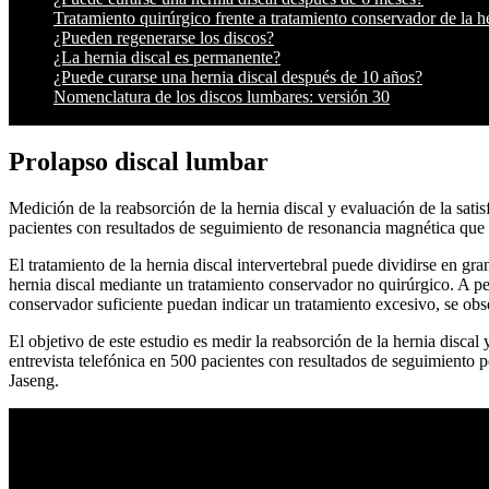
Tratamiento quirúrgico frente a tratamiento conservador de la h
¿Pueden regenerarse los discos?
¿La hernia discal es permanente?
¿Puede curarse una hernia discal después de 10 años?
Nomenclatura de los discos lumbares: versión 30
Prolapso discal lumbar
Medición de la reabsorción de la hernia discal y evaluación de la satis
pacientes con resultados de seguimiento de resonancia magnética que r
El tratamiento de la hernia discal intervertebral puede dividirse en g
hernia discal mediante un tratamiento conservador no quirúrgico. A pes
conservador suficiente puedan indicar un tratamiento excesivo, se obs
El objetivo de este estudio es medir la reabsorción de la hernia discal
entrevista telefónica en 500 pacientes con resultados de seguimiento 
Jaseng.