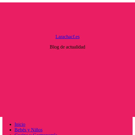
Saltar
al
contenido
Larachacf.es
Blog de actualidad
Menú
Inicio
principal
Bebés y Niños