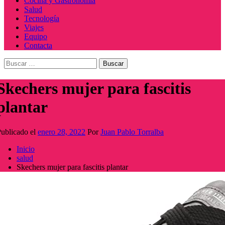
Cocina y Gastronomía
Salud
Tecnología
Viajes
Equipo
Contacta
Buscar:
Skechers mujer para fascitis
plantar
ublicado el
enero 28, 2022
Por
Juan Pablo Torralba
Inicio
salud
Skechers mujer para fascitis plantar