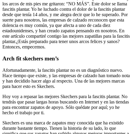
los arcos de mis pies me gritaron: “NO MÁS”. Este dolor se llama
fascitis plantar. Yo he luchado contra el dolor de la fascitis plantar
desde que tenía 14 años, y me alegra decir que lo he superado. Por
suerte para nosotros, las empresas de calzado reconocen que esta
dolencia es muy común, ya que afecta a uno de cada diez
estadounidenses, y han creado zapatos pensando en nosotros. En
este artículo compartiré contigo las mejores zapatillas para la fascitis
plantar.¿Estás preparado para tener unos arcos felices y sanos?
Entonces, empecemos.
Arch fit skechers men’s
Afortunadamente, la fascitis plantar no es un diagnóstico nuevo.
Hace tiempo que existe, y las empresas de calzado han tomado nota
y han decidido hacer algo al respecto. Una de las mejores marcas
para hacer esto es Skechers.
Hoy voy a repasar las mejores Skechers para la fascitis plantar. No
tendrás que pasar largas horas buscando en Internet y en las tiendas
para encontrar zapatos de apoyo. Sólo quédate por aquí; yo he
hecho el trabajo por ti.
Skechers es una marca de zapatos muy conocida que ha existido
durante bastante tiempo. Tienen la historia de su lado, lo que
significa que sus zapatos han sufrido algunas mejoras importantes a