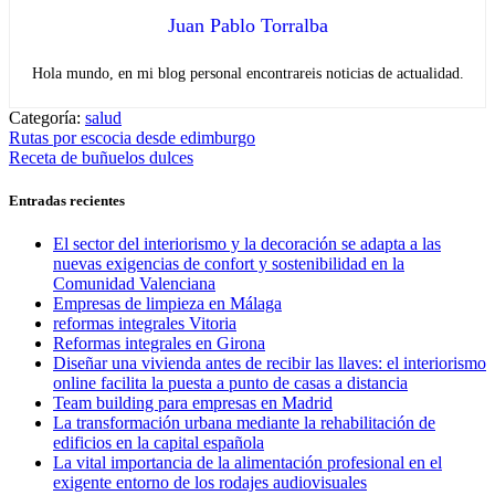
Juan Pablo Torralba
Hola mundo, en mi blog personal encontrareis noticias de actualidad.
Categoría:
salud
Navegación
Entrada
Rutas por escocia desde edimburgo
anterior:
Entrada
Receta de buñuelos dulces
de
siguiente:
entradas
Entradas recientes
El sector del interiorismo y la decoración se adapta a las
nuevas exigencias de confort y sostenibilidad en la
Comunidad Valenciana
Empresas de limpieza en Málaga
reformas integrales Vitoria
Reformas integrales en Girona
Diseñar una vivienda antes de recibir las llaves: el interiorismo
online facilita la puesta a punto de casas a distancia
Team building para empresas en Madrid
La transformación urbana mediante la rehabilitación de
edificios en la capital española
La vital importancia de la alimentación profesional en el
exigente entorno de los rodajes audiovisuales