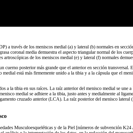
) a través de los meniscos medial (a) y lateral (b) normales en sección
grasa coronal media demuestra el aspecto triangular normal de los cuer
es artroscópicas de los meniscos medial (e) y lateral (f) normales demuest
cuerno posterior más grande que el anterior en sección transversal. El m
co medial está más firmemente unido a la tibia y a la cápsula que el me
 a la tibia en sus raíces. La raíz anterior del menisco medial se une a la
l menisco medial se adhiere a la tibia, justo antes y medialmente al liga
del ligamento cruzado anterior (LCA). La raíz posterior del menisco latera
sco
nfermedades Musculoesqueléticas y de la Piel [números de subvención
el análisis o la interpretación de los datos, en la redacción del manuscr