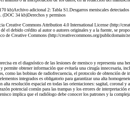
70 kb)Archivo adicional 2: Tabla S1.Desgarros meniscales detectados en 
jano. (DOC 34 kb)Derechos y permisos
ncia Creative Commons Attribution 4.0 International License (http://crea
dé el debido crédito al autor o autores originales y a la fuente, se pro
o de Creative Commons (http://creativecommons.org/publicdomain/zero/1.
cisa en el diagnóstico de las lesiones de menisco y representa una he
 y permite obtener información que evitaría una cirugía innecesaria, incl
cos, como las bobinas de radiofrecuencia, el protocolo de obtención de 
 elementos integrados es obligatorio para garantizar una alta homogeneid
n alta resolución espacial en todas las orientaciones: sagital, coronal 
zón potencial común para las trampas y los errores de interpretación es 
nisco implica que el radiólogo debe conocer los patrones y la compleja 