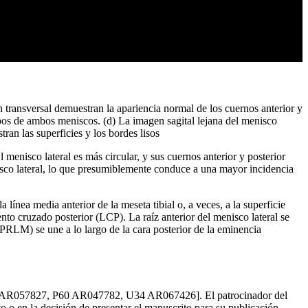
 transversal demuestran la apariencia normal de los cuernos anterior y
pos de ambos meniscos. (d) La imagen sagital lejana del menisco
ran las superficies y los bordes lisos
enisco lateral es más circular, y sus cuernos anterior y posterior
nisco lateral, lo que presumiblemente conduce a una mayor incidencia
 línea media anterior de la meseta tibial o, a veces, a la superficie
mento cruzado posterior (LCP). La raíz anterior del menisco lateral se
l (PRLM) se une a lo largo de la cara posterior de la eminencia
 K24 AR057827, P60 AR047782, U34 AR067426]. El patrocinador del
ito o en la decisión de presentar el manuscrito para su publicación.