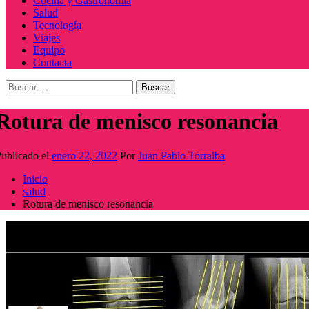
Cocina y Gastronomía
Salud
Tecnología
Viajes
Equipo
Contacta
Buscar:
Rotura de menisco resonancia
ublicado el
enero 22, 2022
Por
Juan Pablo Torralba
Inicio
salud
Rotura de menisco resonancia