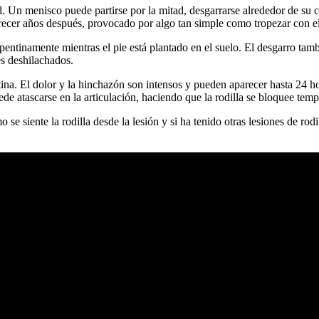
Un menisco puede partirse por la mitad, desgarrarse alrededor de su c
arecer años después, provocado por algo tan simple como tropezar con el
pentinamente mientras el pie está plantado en el suelo. El desgarro ta
es deshilachados.
ina. El dolor y la hinchazón son intensos y pueden aparecer hasta 24 ho
 puede atascarse en la articulación, haciendo que la rodilla se bloquee t
se siente la rodilla desde la lesión y si ha tenido otras lesiones de rodi