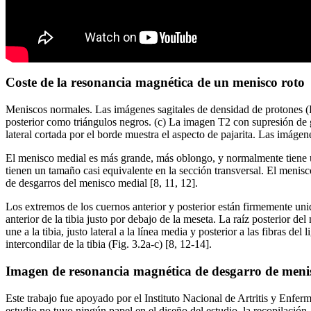
Coste de la resonancia magnética de un menisco roto
Meniscos normales. Las imágenes sagitales de densidad de protones (DP
posterior como triángulos negros. (c) La imagen T2 con supresión de 
lateral cortada por el borde muestra el aspecto de pajarita. Las imágen
El menisco medial es más grande, más oblongo, y normalmente tiene un 
tienen un tamaño casi equivalente en la sección transversal. El menis
de desgarros del menisco medial [8, 11, 12].
Los extremos de los cuernos anterior y posterior están firmemente unidos
anterior de la tibia justo por debajo de la meseta. La raíz posterior de
une a la tibia, justo lateral a la línea media y posterior a las fibras 
intercondilar de la tibia (Fig. 3.2a-c) [8, 12-14].
Imagen de resonancia magnética de desgarro de meni
Este trabajo fue apoyado por el Instituto Nacional de Artritis y E
estudio no tuvo ningún papel en el diseño del estudio, la recopilación, 