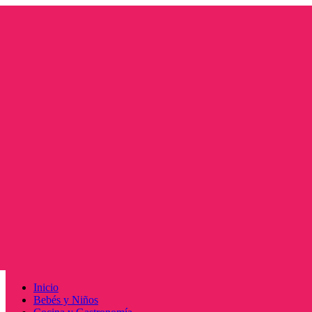
Saltar
al
contenido
Menú
Inicio
principal
Bebés y Niños