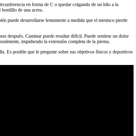
ircunferencia en forma de C o quedar colgando de un hilo a la
 bordillo de una acera.
mbién puede desarrollarse lentamente a medida que el menisco pierde
ras después. Caminar puede resultar difícil. Puede sentirse un dolor
emporalmente, impidiendo la extensión completa de la pierna.
lla. Es posible que le pregunte sobre sus objetivos físicos y deportivos